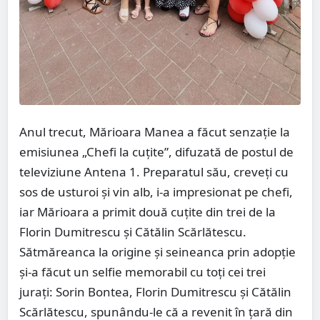
Anul trecut, Mărioara Manea a făcut senzație la
emisiunea „Chefi la cuțite”, difuzată de postul de
televiziune Antena 1. Preparatul său, creveți cu
sos de usturoi și vin alb, i-a impresionat pe chefi,
iar Mărioara a primit două cuțite din trei de la
Florin Dumitrescu și Cătălin Scărlătescu.
Sătmăreanca la origine și seineanca prin adopție
și-a făcut un selfie memorabil cu toți cei trei
jurați: Sorin Bontea, Florin Dumitrescu și Cătălin
Scărlătescu, spunându-le că a revenit în țară din