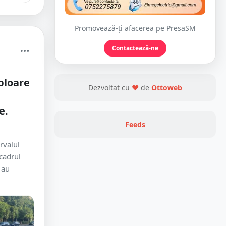
Promovează-ți afacerea pe PresaSM
Contactează-ne
ploare
Dezvoltat cu
❤
de
Ottoweb
e.
Feeds
ervalul
 cadrul
 au