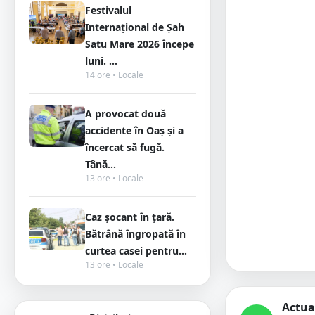
Festivalul
Internațional de Șah
Satu Mare 2026 începe
luni. ...
14 ore • Locale
A provocat două
accidente în Oaș și a
încercat să fugă.
Tână...
13 ore • Locale
Caz șocant în țară.
Bătrână îngropată în
curtea casei pentru...
13 ore • Locale
Actua