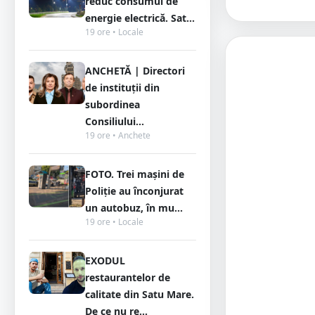
reduc consumul de
energie electrică. Sat...
19 ore • Locale
ANCHETĂ | Directori
de instituții din
subordinea
Consiliului...
19 ore • Anchete
FOTO. Trei mașini de
Poliție au înconjurat
un autobuz, în mu...
19 ore • Locale
EXODUL
restaurantelor de
calitate din Satu Mare.
De ce nu re...