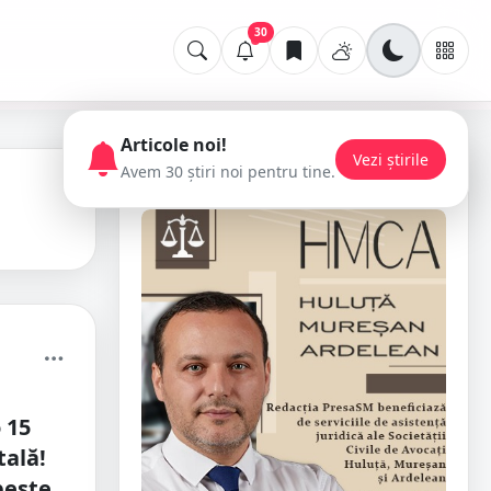
30
Articole noi!
Vezi știrile
Avem 30 știri noi pentru tine.
📢 Publicitate
 15
tală!
peste