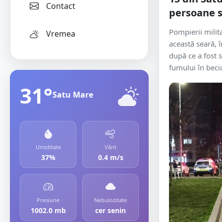
Contact
persoane s
Pompierii milita
Vremea
această seară, 
după ce a fost 
fumului în beciu
31°
Satu Mare
Umiditate
Vânt
37%
0.4 m/s
Presiune
Nebulozitate
1002.0 mb
cer senin