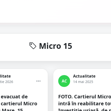
Micro 15
litate
Actualitate
AC
tie 2026
14 mai 2025
 evacuat de
FOTO. Cartierul Micro
 cartierul Micro
intră în reabilitare to
u Mare. 15
Investiție uriașă, de 