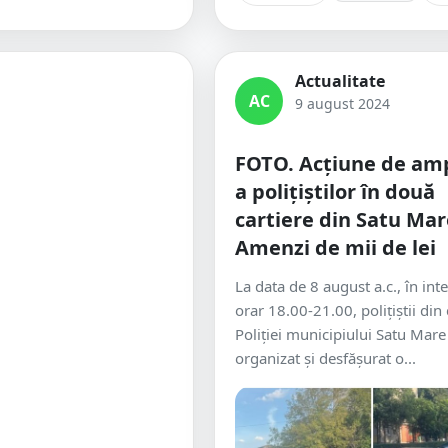
Actualitate
AC
9 august 2024
FOTO. Acțiune de am
a polițiștilor în două
cartiere din Satu Mar
Amenzi de mii de lei
La data de 8 august a.c., în int
orar 18.00-21.00, polițiștii din
Poliției municipiului Satu Mare
organizat și desfășurat o...