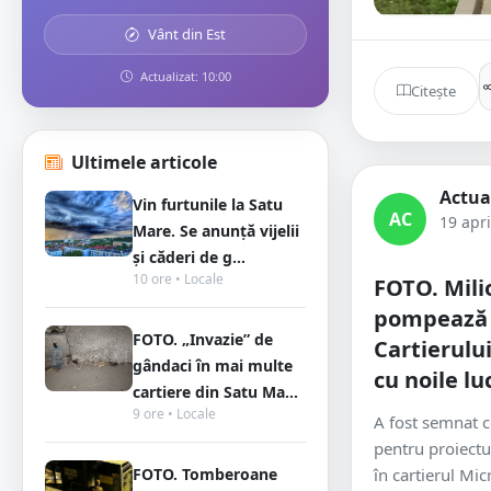
Vânt din Est
Actualizat: 10:00
Citește
Ultimele articole
Actua
Vin furtunile la Satu
AC
19 apri
Mare. Se anunță vijelii
și căderi de g...
10 ore • Locale
FOTO. Mili
pompează î
FOTO. „Invazie” de
Cartierulu
gândaci în mai multe
cu noile luc
cartiere din Satu Ma...
9 ore • Locale
A fost semnat c
pentru proiectu
FOTO. Tomberoane
în cartierul Mi