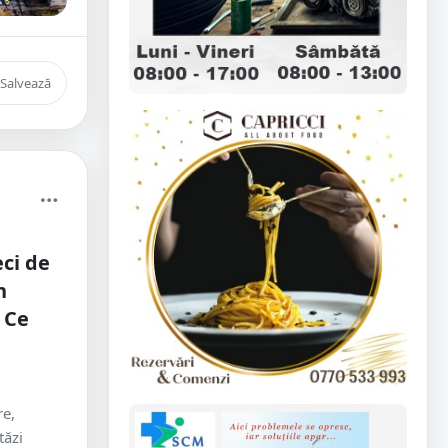
Salvează
eci de
n
 Ce
re,
tăzi