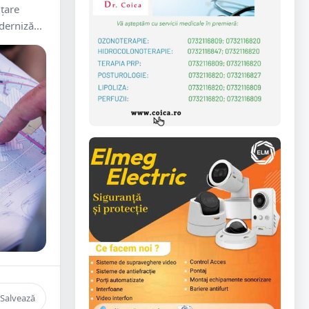
țare
erniză...
Salvează