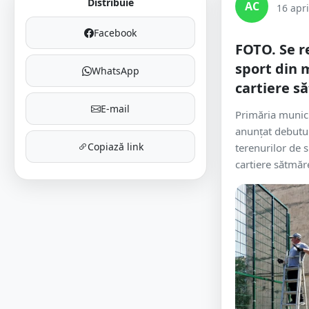
Distribuie
AC
16 apri
Facebook
FOTO. Se r
sport din 
WhatsApp
cartiere 
E-mail
Primăria munici
anunțat debutul
Copiază link
terenurilor de 
cartiere sătmăr