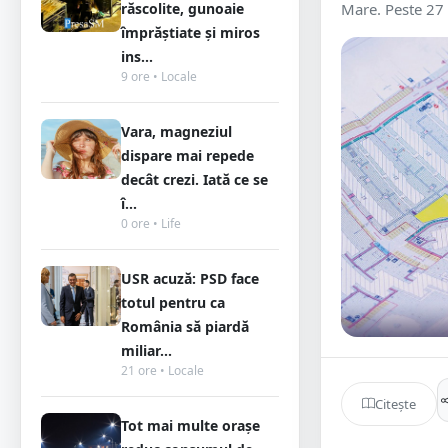
răscolite, gunoaie
Mare. Peste 27 d
împrăștiate și miros
ins...
9 ore • Locale
Vara, magneziul
dispare mai repede
decât crezi. Iată ce se
î...
0 ore • Life
USR acuză: PSD face
totul pentru ca
România să piardă
miliar...
21 ore • Locale
Citește
Tot mai multe orașe