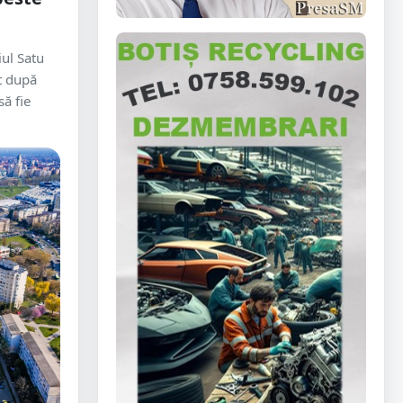
iul Satu
it după
ă fie