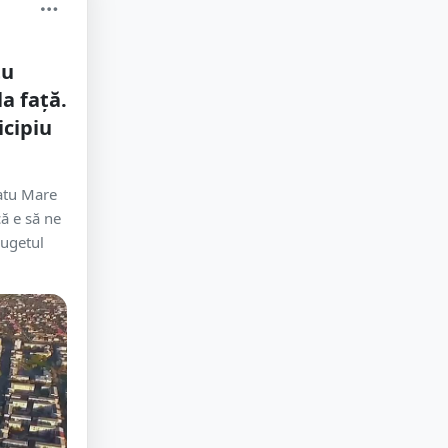
tu
a față.
icipiu
Satu Mare
că e să ne
bugetul