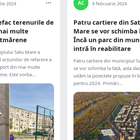
AC
lie 2024
9 februarie 2024
efac terenurile de
Patru cartiere din Sa
mai multe
Mare se vor schimba l
sătmărene
Încă un parc din mun
intră în reabilitare
piului Satu Mare a
 acțiunilor de refacere a
Patru cartiere din municipiul 
sport din mai multe
se vor schimba la față, asta da
ene. Este vorba...
uităm la poiectele propuse în 
pentru 2024. Primări...