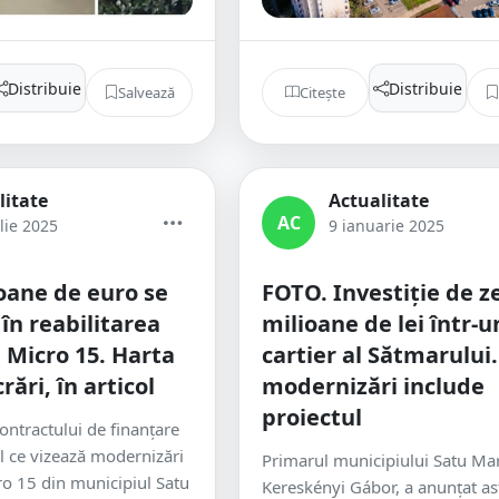
Distribuie
Distribuie
Salvează
Citește
litate
Actualitate
AC
lie 2025
9 ianuarie 2025
oane de euro se
FOTO. Investiție de z
n reabilitarea
milioane de lei într-u
i Micro 15. Harta
cartier al Sătmarului.
rări, în articol
modernizări include
proiectul
ontractului de finanțare
l ce vizează modernizări
Primarul municipiului Satu Ma
cro 15 din municipiul Satu
Kereskényi Gábor, a anunțat as