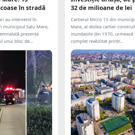
coase în stradă
32 de milioane de lei
ri au intervenit în
Cartierul Micro 15 din municip
în municipiul Satu Mare,
Mare, al doilea cartier constru
semnalată prezența
inundațiile din 1970, urmează s
l unui bloc de...
complet reabilitat printr...