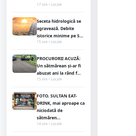
17 ore • Locale
Seceta hidrologică se
agravează. Debite
istorice minime pe S...
15 ore • Locale
PROCURORII ACUZĂ:
Un sătmărean și-ar fi
abuzat ani la rând f...
15 ore • Locale
FOTO. SULTAN EAT-
DRINK, mai aproape ca
niciodată de
sătmăren...
14 ore • Locale