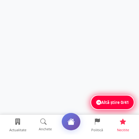
Altă știre
0/41
Anchete
Actualitate
Politică
Necitite