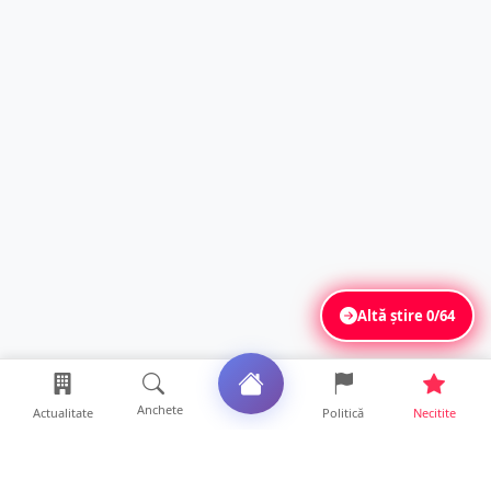
Altă știre
0/64
Anchete
Actualitate
Politică
Necitite