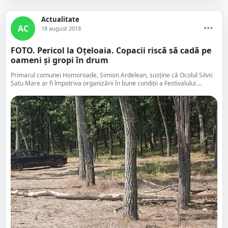
Actualitate
AC
18 august 2018
FOTO. Pericol la Oțeloaia. Copacii riscă să cadă pe
oameni și gropi în drum
Primarul comunei Homoroade, Simion Ardelean, susține că Ocolul Silvic
Satu Mare ar fi împotriva organizării în bune condiții a Festivalului ...