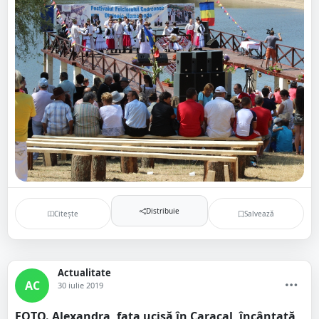
Distribuie
Citește
Salvează
Actualitate
AC
30 iulie 2019
FOTO. Alexandra, fata ucisă în Caracal, încântată