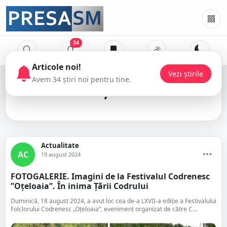
34
Articole noi!
Vezi știrile
Avem 34 știri noi pentru tine.
Oțeloaia
Actualitate
AC
19 august 2024
FOTOGALERIE. Imagini de la Festivalul Codrenesc
”Oțeloaia”. În inima Țării Codrului
Duminică, 18 august 2024, a avut loc cea de-a LXVII-a ediție a Festivalului
Folclorului Codrenesc „Oțeloaia”, eveniment organizat de către C...