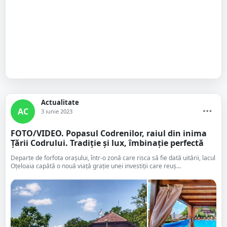
Actualitate
AC
3 iunie 2023
FOTO/VIDEO. Popasul Codrenilor, raiul din inima
Țării Codrului. Tradiție și lux, îmbinație perfectă
Departe de forfota orașului, într-o zonă care risca să fie dată uitării, lacul
Oțeloaia capătă o nouă viață grație unei investiții care reuș...