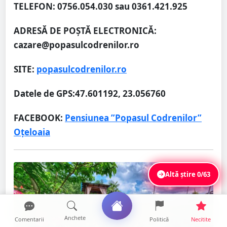
TELEFON: 0756.054.030 sau 0361.421.925
ADRESĂ DE POȘTĂ ELECTRONICĂ:
cazare@popasulcodrenilor.ro
SITE:
popasulcodrenilor.ro
Datele de GPS:47.601192, 23.056760
FACEBOOK:
Pensiunea ”Popasul Codrenilor”
Oțeloaia
Altă știre
0/63
Anchete
Comentarii
Politică
Necitite