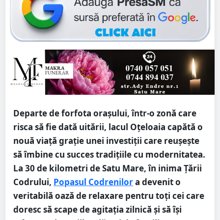
Departe de forfota orașului, într-o zonă care
risca să fie dată uitării, lacul Oțeloaia capătă o
nouă viață grație unei investiții care reușește
să îmbine cu succes tradițiile cu modernitatea.
La 30 de kilometri de Satu Mare, în inima Țării
Codrului,
Popasul Codrenilor
a devenit o
veritabilă oază de relaxare pentru toți cei care
doresc să scape de agitația zilnică și să își