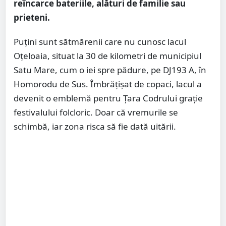
reîncarce bateriile, alături de familie sau
prieteni.
Puțini sunt sătmărenii care nu cunosc lacul
Oțeloaia, situat la 30 de kilometri de municipiul
Satu Mare, cum o iei spre pădure, pe DJ193 A, în
Homorodu de Sus. Îmbrățișat de copaci, lacul a
devenit o emblemă pentru Țara Codrului grație
festivalului folcloric. Doar că vremurile se
schimbă, iar zona risca să fie dată uitării.