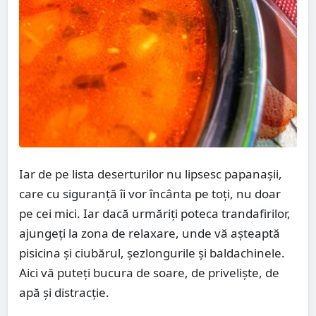
Iar de pe lista deserturilor nu lipsesc papanașii,
care cu siguranță îi vor încânta pe toți, nu doar
pe cei mici. Iar dacă urmăriți poteca trandafirilor,
ajungeți la zona de relaxare, unde vă așteaptă
pisicina și ciubărul, șezlongurile și baldachinele.
Aici vă puteți bucura de soare, de priveliște, de
apă și distracție.