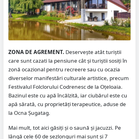
ZONA DE AGREMENT.
Deservește atât turiștii
care sunt cazati la pensiune cât și turiștii sosiți în
zonă ocazional pentru recreere sau cu ocazia
diverselor manifestări culturale artistice, precum
Festivalul Folclorului Codrenesc de la Oțeloaia.
Bazinul este cu apă încălzită, iar ciubărul este cu
apă sărată, cu proprietăți terapeutice, aduse de
la Ocna Șugatag.
Mai mult, tot aici găsiți și o saună și jacuzzi. Pe
lângă cele 60 de șezlonguri mai sunt și 7