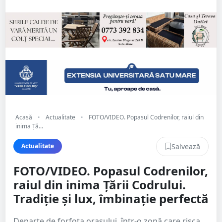
Acasă
•
Actualitate
•
FOTO/VIDEO. Popasul Codrenilor, raiul din
inima Ță...
Salvează
Actualitate
FOTO/VIDEO. Popasul Codrenilor,
raiul din inima Țării Codrului.
Tradiție și lux, îmbinație perfectă
Departe de forfota orașului, într-o zonă care risca