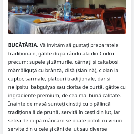
BUCĂTĂRIA.
Vă invităm să gustați preparatele
tradiționale, gătite după rânduiala din Codru
precum: supele și zămurile, cârnați și caltaboși,
mămăliguță cu brânză, clisă (slănină), ciolan la
cuptor, sarmale, platouri tradiționale, dar și
nelipsitul babgulyas sau ciorba de burtă, gătite cu
ingradiente premium, de cea mai bună calitate.
Înainte de masă sunteți cinstiți cu o pălincă
tradițională de prună, servită în cești din lut, iar
setea de după mâncare se poate potoli cu vinuri
servite din ulcele și căni de lut sau diverse