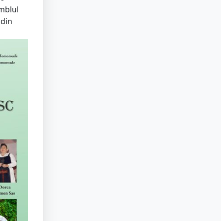
mblul
 din