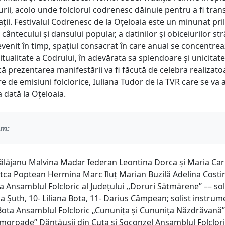
urii, acolo unde folclorul codrenesc dăinuie pentru a fi tra
ţii. Festivalul Codrenesc de la Oţeloaia este un minunat pril
cântecului şi dansului popular, a datinilor şi obiceiurilor str
evenit în timp, spațiul consacrat în care anual se concentre
itualitate a Codrului, în adevărata sa splendoare și unicitate
 prezentarea manifestării va fi făcută de celebra realizatoa
 de emisiuni folclorice, Iuliana Tudor de la TVR care se va a
 dată la Oțeloaia.
am:
ălăjanu Malvina Madar Iederan Leontina Dorca și Maria C
tca Poptean Hermina Marc Iluț Marian Buzilă Adelina Costi
 Ansamblul Folcloric al Județului ,,Doruri Sătmărene’’ –– sol
lvia Șuth, 10- Liliana Bota, 11- Darius Câmpean; solist instrum
ota Ansamblul Folcloric „Cununița și Cununița Năzdrăvană
Homoroade’’ Dănțăușii din Cuța și Soconzel Ansamblul Folclor