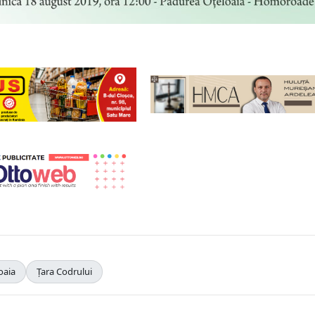
oaia
Țara Codrului