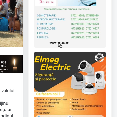
ivalului
jinul
ețului
endidul