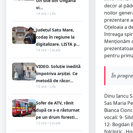
Un site din Ungaria
decor al păd
vi...
noilor genera
14 ore • Life
prezentare a 
Oțeloaia a d
Județul Satu Mare,
întreaga spir
codaș în regiune la
Menționăm că
digitalizare. LISTA p...
prezentatoare
14 ore • Locale
pentru prima
VIDEO. Soluție inedită
împotriva arșiței. Ce
În progr
metodă de răcor...
13 ore • Life
Dinu Iancu S
Sas Maria Pe
Șofer de ATV, rănit
Bianca Cionca
după ce s-a răsturnat
vocali: 9- Si
pe un drum foresti...
13 ore • Locale
12- Bogdan B
folcloric ,,