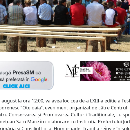
august la ora 12:00, va avea loc cea de-a LXIII-a ediție a Fest
Codrenesc ”Oțeloaia”, eveniment organizat de către Centrul
tru Conservarea și Promovarea Culturii Tradiționale, cu spri
udețean Satu Mare în colaborare cu Instituția Prefectului Jud
imăria și Consiliul Local Homoroade. Tradiţia reînvie în spl