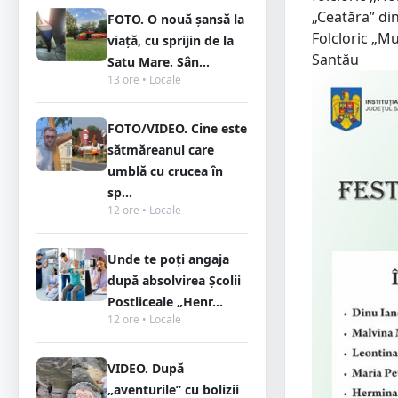
„Ceatăra” di
FOTO. O nouă șansă la
Folcloric „M
viață, cu sprijin de la
Santău
Satu Mare. Sân...
13 ore • Locale
FOTO/VIDEO. Cine este
sătmăreanul care
umblă cu crucea în
sp...
12 ore • Locale
Unde te poți angaja
după absolvirea Școlii
Postliceale „Henr...
12 ore • Locale
VIDEO. După
„aventurile” cu bolizii