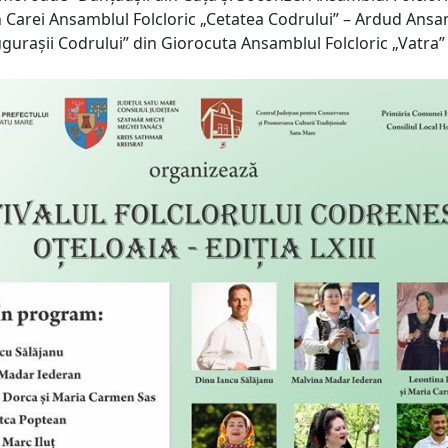
n Carei Ansamblul Folcloric „Cetatea Codrului” – Ardud Ansa
ugurașii Codrului” din Giorocuta Ansamblul Folcloric „Vatra”