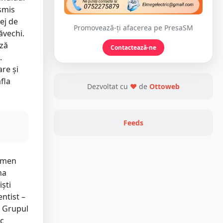
nsmis
ej de
Promovează-ți afacerea pe PresaSM
ăvechi.
ază
Contactează-ne
.
re și
fla
Dezvoltat cu
❤
de
Ottoweb
Feeds
armen
na
iști
entist –
” Grupul
ic