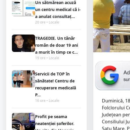
Un sătmărean acuză
un centru medical că i-
a anulat consultaț...
20 ore • Locale
TRAGEDIE. Un tânăr
român de doar 19 ani
a murit în timp ce c...
19 ore • Locale
Servicii de TOP în
sănătate! Centru de
recuperare medicală
P...
Duminică, 18 
16 ore • Locale
Folclorului 
Județean pen
Profit pe seama
Consiliului J
neatenției șoferilor.
Satu Mare, Pr