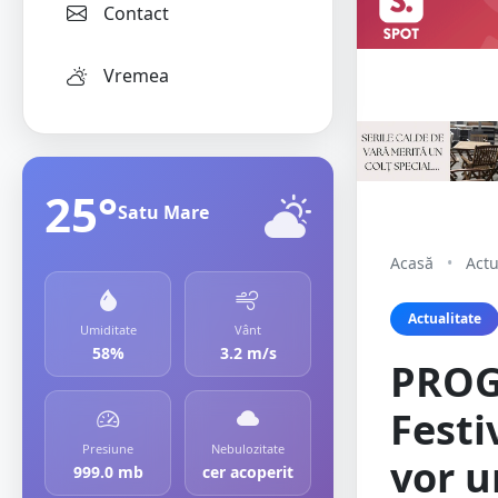
Contact
Vremea
25°
Satu Mare
Acasă
•
Actu
Actualitate
Umiditate
Vânt
58%
3.2 m/s
PROG
Festi
Presiune
Nebulozitate
vor u
999.0 mb
cer acoperit