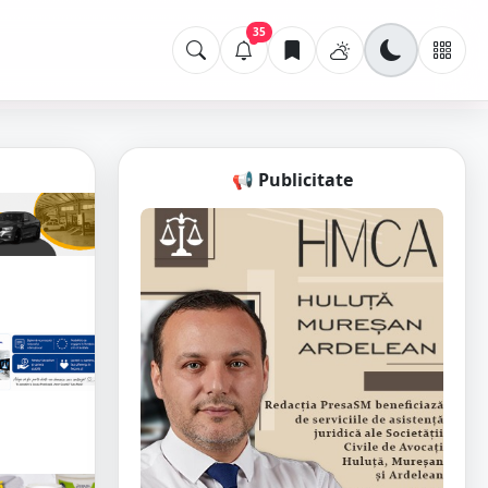
35
📢 Publicitate