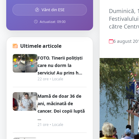
Vânt din ESE
Duminică, 1
Festivalulu
Actualizat: 09:00
către Centr
6 august 20
Ultimele articole
FOTO. Tinerii polițiști
care nu dorm la
serviciu! Au prins h...
22 ore • Locale
Mamă de doar 36 de
ani, măcinată de
cancer. Doi copii luptă
...
21 ore • Locale