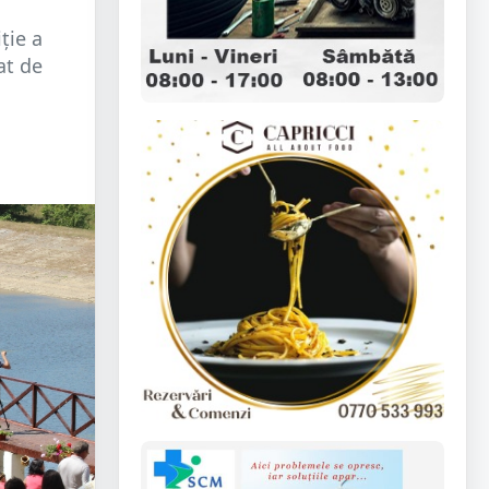
ție a
at de