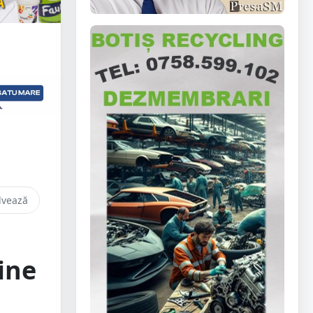
lvează
Cine