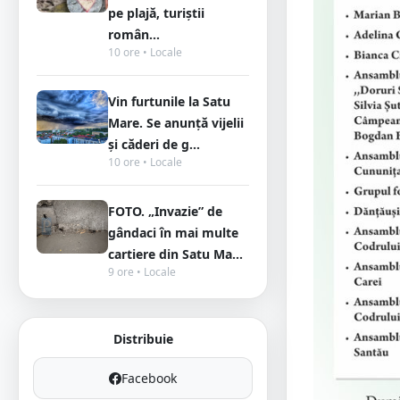
pe plajă, turiștii
român...
10 ore • Locale
Vin furtunile la Satu
Mare. Se anunță vijelii
și căderi de g...
10 ore • Locale
FOTO. „Invazie” de
gândaci în mai multe
cartiere din Satu Ma...
9 ore • Locale
Distribuie
Facebook