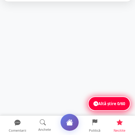
Altă știre
0/60
Anchete
Comentarii
Politică
Necitite