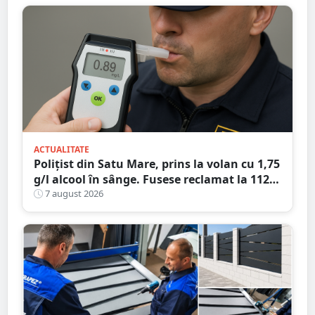
ACTUALITATE
Polițist din Satu Mare, prins la volan cu 1,75
g/l alcool în sânge. Fusese reclamat la 112
că circula pe contrasens
7 august 2026