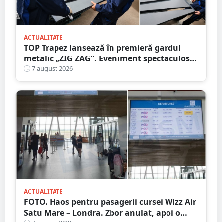
ACTUALITATE
TOP Trapez lansează în premieră gardul
metalic „ZIG ZAG”. Eveniment spectaculos
în Grădina Romei
7 august 2026
ACTUALITATE
FOTO. Haos pentru pasagerii cursei Wizz Air
Satu Mare – Londra. Zbor anulat, apoi o