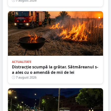
nouă întârziere. Fără explicații clare
7 august 2026
ACTUALITATE
Distracție scumpă la grătar. Sătmăreanul s-
a ales cu o amendă de mii de lei
7 august 2026