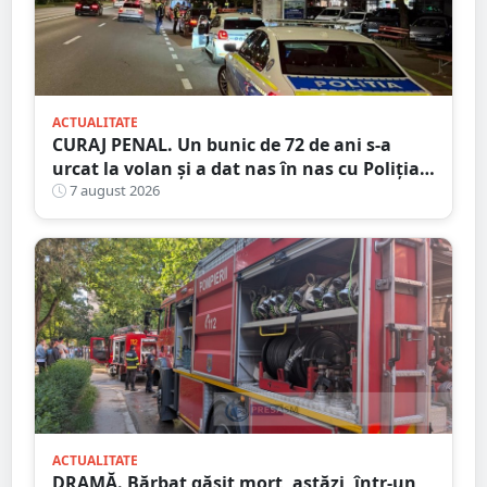
ACTUALITATE
CURAJ PENAL. Un bunic de 72 de ani s-a
urcat la volan și a dat nas în nas cu Poliția
Satu Mare
7 august 2026
ACTUALITATE
DRAMĂ. Bărbat găsit mort, astăzi, într-un