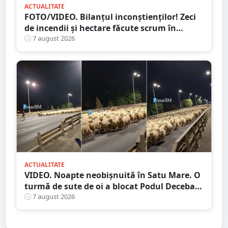
ACTUALITATE
FOTO/VIDEO. Bilanțul inconștienților! Zeci
de incendii și hectare făcute scrum în
județul Satu Mare
7 august 2026
ACTUALITATE
VIDEO. Noapte neobișnuită în Satu Mare. O
turmă de sute de oi a blocat Podul Decebal.
Gest de apreciat al ciobanului
7 august 2026