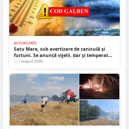
ACTUALITATE
Satu Mare, sub avertizare de caniculă și
furtuni. Se anunță vijelii, dar și temperaturi
ridicate. Avertizarea ANM
7 august 2026