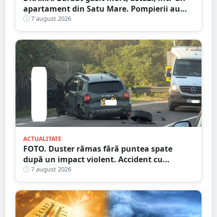
apartament din Satu Mare. Pompierii au
spart ușa
7 august 2026
ACTUALITATE
FOTO. Duster rămas fără puntea spate
după un impact violent. Accident cu
implicarea unei mașini din Satu Mare
7 august 2026