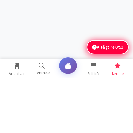
Altă știre
0/53
Anchete
Actualitate
Politică
Necitite
Ultimele articole
Polițist din Satu Mare, prins la volan cu 1,75
g/l alcool în...
19 ore • Locale