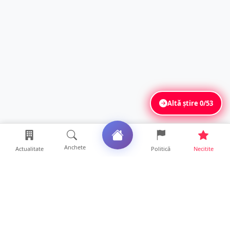
Altă știre
0/53
Anchete
Actualitate
Politică
Necitite
Ultimele articole
Polițist din Satu Mare, prins la volan cu 1,75
g/l alcool în...
19 ore • Locale