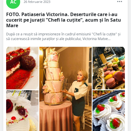
AC
26 februarie 2023
FOTO. Patiaseria Victorina. Deserturile care i-au
cucerit pe jurații ”Chefi la cuțite”, acum și în Satu
Mare
După ce a reușit să impresioneze în cadrul emisiunii "Chefi la cuțite" și
să cucerească inimile juraților și ale publicului, Victorina Matve...