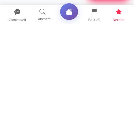
Anchete
Comentarii
Politică
Necitite
Ultimele articole
Se extinde unul dintre cele mai cunoscute
lanțuri locale din...
12 ore • Locale
VIDEO. Echipajul unei ambulanțe aflate în
misiune, atacat cu...
10 ore • Locale
Un nou val de aer african va cuprinde țara.
Prognoza meteo p...
10 ore • Life