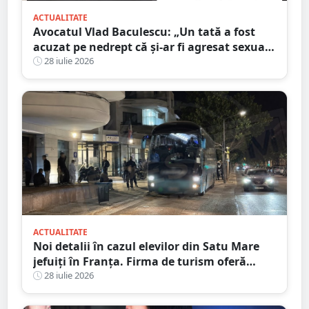
ACTUALITATE
Avocatul Vlad Baculescu: „Un tată a fost
acuzat pe nedrept că și-ar fi agresat sexual
fiica. Viața lui s-a prăbușit înainte ca
28 iulie 2026
justiția să se pronunțe”
ACTUALITATE
Noi detalii în cazul elevilor din Satu Mare
jefuiți în Franța. Firma de turism oferă
explicații
28 iulie 2026