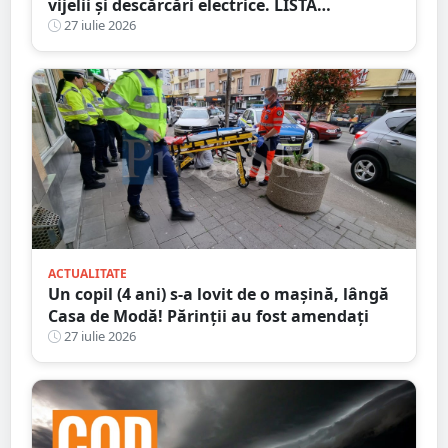
vijelii și descărcări electrice. LISTA
localităților vizate
27 iulie 2026
ACTUALITATE
Un copil (4 ani) s-a lovit de o mașină, lângă
Casa de Modă! Părinții au fost amendați
27 iulie 2026