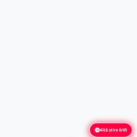
Altă știre
0/45