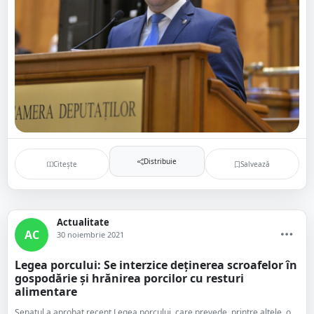
Distribuie
Citește
Salvează
Actualitate
AC
30 noiembrie 2021
Legea porcului: Se interzice deţinerea scroafelor în
gospodărie şi hrănirea porcilor cu resturi
alimentare
Senatul a aprobat recent Legea porcului, care prevede, printre altele, o