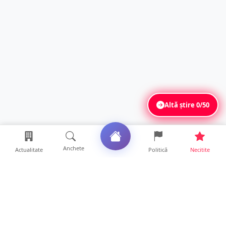
Altă știre
0/50
Anchete
Actualitate
Politică
Necitite
Ultimele articole
FOTO. Poliția explică modul în care s-a
produs accidentul di...