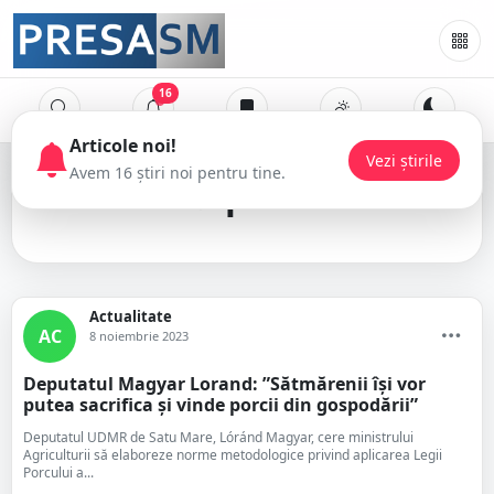
16
Articole noi!
Vezi știrile
Avem 16 știri noi pentru tine.
porci
Actualitate
AC
8 noiembrie 2023
Deputatul Magyar Lorand: ”Sătmărenii își vor
putea sacrifica și vinde porcii din gospodării”
Deputatul UDMR de Satu Mare, Lóránd Magyar, cere ministrului
Agriculturii să elaboreze norme metodologice privind aplicarea Legii
Porcului a...