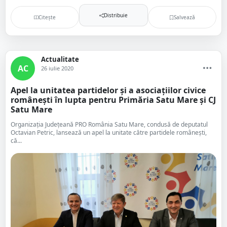
Distribuie
Citește
Salvează
Actualitate
AC
26 iulie 2020
Apel la unitatea partidelor și a asociațiilor civice
românești în lupta pentru Primăria Satu Mare și CJ
Satu Mare
Organizația Județeană PRO România Satu Mare, condusă de deputatul
Octavian Petric, lansează un apel la unitate către partidele românești,
că...