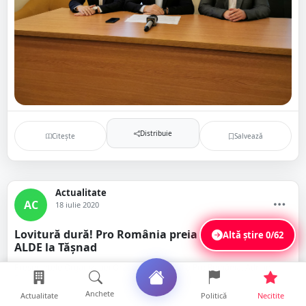
Distribuie
Citește
Salvează
Actualitate
AC
18 iulie 2020
Lovitură dură! Pro România preia toată echipa
Altă știre
0/62
ALDE la Tășnad
Președintele Organizației Orășenești Tășnad a Pro România, Adrian
Farcău, a anunțat că a reușit înregimentarea întregii echipe a ALDE din
Tă...
Anchete
Actualitate
Politică
Necitite