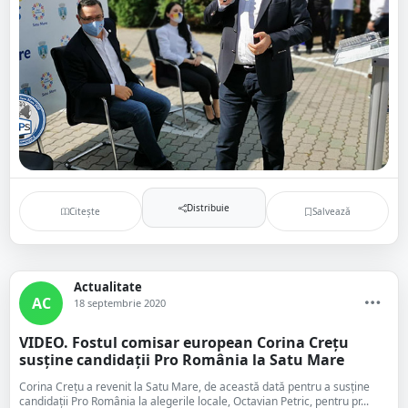
Distribuie
Citește
Salvează
Actualitate
AC
18 septembrie 2020
VIDEO. Fostul comisar european Corina Crețu
susține candidații Pro România la Satu Mare
Corina Crețu a revenit la Satu Mare, de această dată pentru a susține
candidații Pro România la alegerile locale, Octavian Petric, pentru pr...