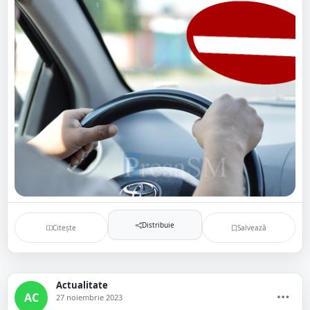
Distribuie
Citește
Salvează
Actualitate
AC
27 noiembrie 2023