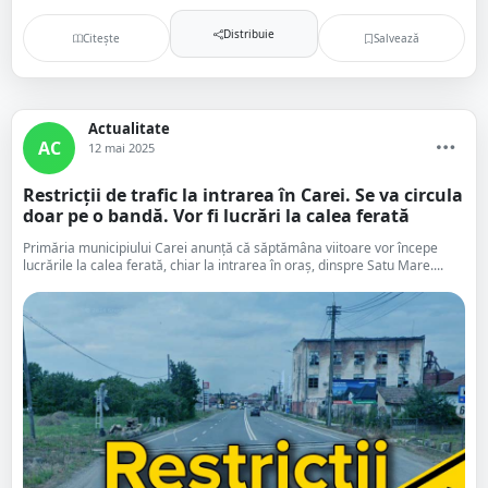
Distribuie
Citește
Salvează
Actualitate
AC
12 mai 2025
Restricții de trafic la intrarea în Carei. Se va circula
doar pe o bandă. Vor fi lucrări la calea ferată
Primăria municipiului Carei anunță că săptămâna viitoare vor începe
lucrările la calea ferată, chiar la intrarea în oraș, dinspre Satu Mare....