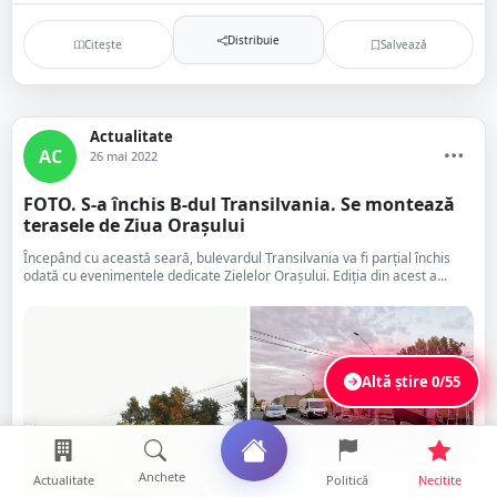
Distribuie
Citește
Salvează
Actualitate
AC
26 mai 2022
FOTO. S-a închis B-dul Transilvania. Se montează
terasele de Ziua Orașului
Începând cu această seară, bulevardul Transilvania va fi parțial închis
odată cu evenimentele dedicate Zielelor Orașului. Ediția din acest a...
Altă știre
0/55
Anchete
Actualitate
Politică
Necitite