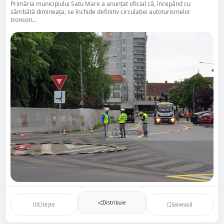
Primăria municipiului Satu Mare a anunțat oficial că, începând cu
sâmbătă dimineața, se închide definitiv circulației autoturismelor
tronson...
Distribuie
Citește
Salvează