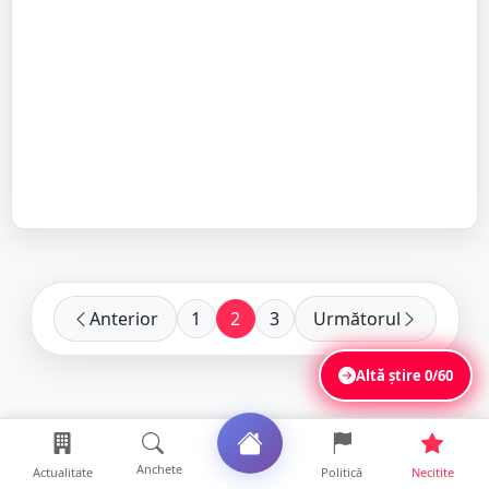
Anterior
1
2
3
Următorul
Altă știre
0/60
Anchete
Actualitate
Politică
Necitite