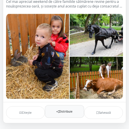
Cel mai apreciat weekend de către familiile sătmărene revine pentru a
nouăsprezecea oară, şi soseşte anul acesta cuplat cu deja consacratul ...
Distribuie
Citește
Salvează