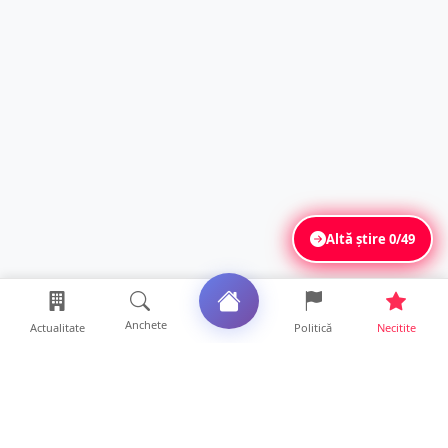
Altă știre
0/49
Anchete
Actualitate
Politică
Necitite
Ultimele articole
Mamă de doar 36 de ani, măcinată de