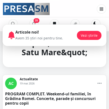
35
Articole noi!
Vezi știrile
Avem 35 știri noi pentru tine.
&quot;Satul mic în
Satu Mare&quot;
Actualitate
AC
19 mai 2026
PROGRAM COMPLET. Weekend-ul familiei, în
Grădina Romei. Concerte, parade și concursuri
pentru copii