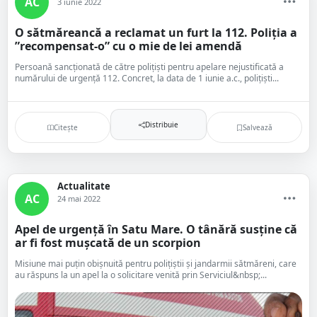
AC
3 iunie 2022
O sătmăreancă a reclamat un furt la 112. Poliția a
”recompensat-o” cu o mie de lei amendă
Persoană sancționată de către polițiști pentru apelare nejustificată a
numărului de urgență 112. Concret, la data de 1 iunie a.c., polițiști...
Distribuie
Citește
Salvează
Actualitate
AC
24 mai 2022
Apel de urgență în Satu Mare. O tânără susține că
ar fi fost mușcată de un scorpion
Misiune mai puțin obișnuită pentru polițiștii și jandarmii sătmăreni, care
au răspuns la un apel la o solicitare venită prin Serviciul&nbsp;...