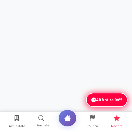
Altă știre
0/65
Anchete
Actualitate
Politică
Necitite