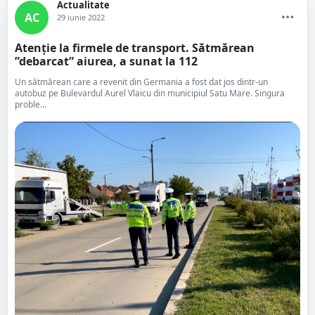
Actualitate
AC
29 iunie 2022
Atenție la firmele de transport. Sătmărean
”debarcat” aiurea, a sunat la 112
Un sătmărean care a revenit din Germania a fost dat jos dintr-un
autobuz pe Bulevardul Aurel Vlaicu din municipiul Satu Mare. Singura
proble...