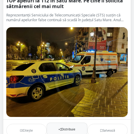
TOP apeluri la 112 în Satu Mare. Pe cine îi solicită
sătmărenii cel mai mult
Reprezentanții Serviciului de Telecomunicații Speciale (STS) susțin că
numărul apelurilor false continuă să scadă în județul Satu Mare. Anul...
Distribuie
Citește
Salvează