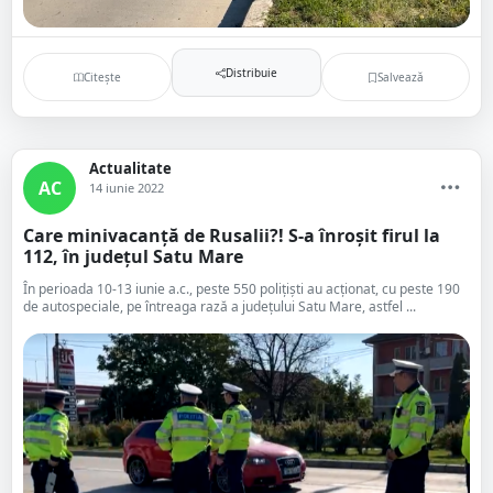
Distribuie
Citește
Salvează
Actualitate
AC
14 iunie 2022
Care minivacanță de Rusalii?! S-a înroșit firul la
112, în județul Satu Mare
În perioada 10-13 iunie a.c., peste 550 polițiști au acționat, cu peste 190
de autospeciale, pe întreaga rază a județului Satu Mare, astfel ...