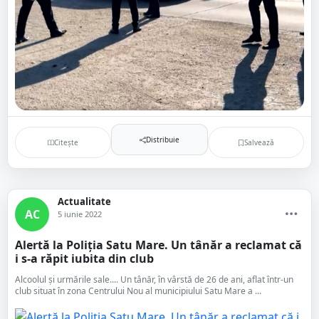
Distribuie
Citește
Salvează
Actualitate
AC
5 iunie 2022
Alertă la Poliția Satu Mare. Un tânăr a reclamat că
i s-a răpit iubita din club
Alcoolul și urmările sale.... Un tânăr, în vârstă de 26 de ani, aflat într-un
club situat în zona Centrului Nou al municipiului Satu Mare a ...