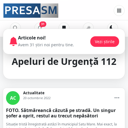
31
Articole noi!
Vezi știrile
Avem 31 știri noi pentru tine.
Serviciul Unic
Apeluri de Urgență 112
Actualitate
AC
20 octombrie 2022
FOTO. Sătmăreancă căzută pe stradă. Un singur
șofer a oprit, restul au trecut nepăsători
Situație tristă înregistrată astăzi în municipiul Satu Mare. Mai exact, la