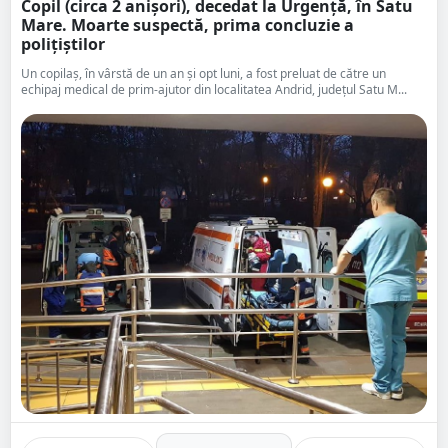
Copil (circa 2 anișori), decedat la Urgență, în Satu
Mare. Moarte suspectă, prima concluzie a
polițiștilor
Un copilaș, în vârstă de un an și opt luni, a fost preluat de către un
echipaj medical de prim-ajutor din localitatea Andrid, județul Satu M...