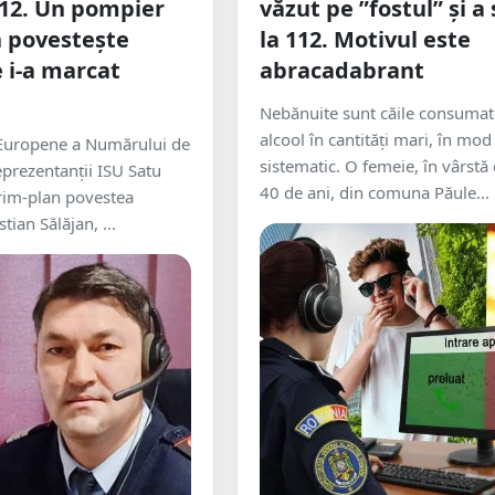
 112. Un pompier
văzut pe ”fostul” și a
 povestește
la 112. Motivul este
e i-a marcat
abracadabrant
Nebănuite sunt căile consumat
alcool în cantități mari, în mod
i Europene a Numărului de
sistematic. O femeie, în vârstă 
prezentanții ISU Satu
40 de ani, din comuna Păule...
rim-plan povestea
tian Sălăjan, ...