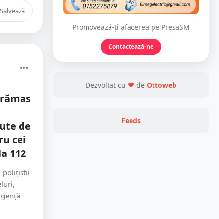
Salvează
Promovează-ți afacerea pe PresaSM
Contactează-ne
Dezvoltat cu
❤
de
Ottoweb
 rămas
Feeds
ute de
ru cei
la 112
polițiștii
luri,
rgență