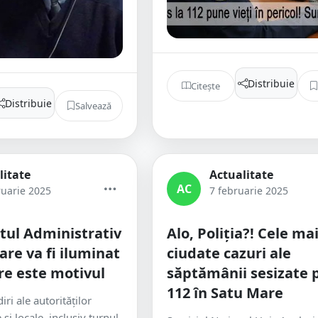
Distribuie
Citește
Distribuie
Salvează
litate
Actualitate
AC
ruarie 2025
7 februarie 2025
tul Administrativ
Alo, Poliția?! Cele ma
are va fi iluminat
ciudate cazuri ale
are este motivul
săptămânii sesizate 
112 în Satu Mare
iri ale autorităţilor
 şi locale, inclusiv turnul