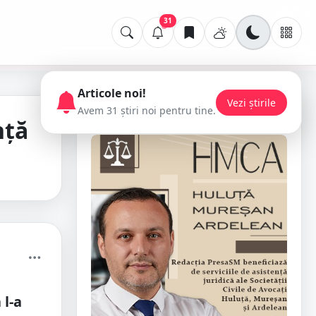
31
Articole noi!
Vezi știrile
Avem 31 știri noi pentru tine.
📢 Publicitate
nță
l-a