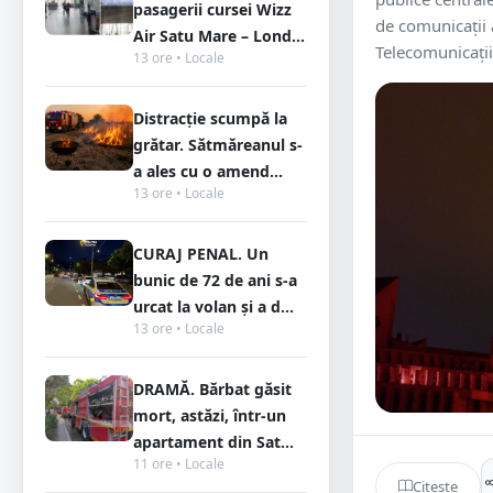
pasagerii cursei Wizz
de comunicaţii a
Air Satu Mare – Lond...
Telecomunicaţii 
13 ore • Locale
Distracție scumpă la
grătar. Sătmăreanul s-
a ales cu o amend...
13 ore • Locale
CURAJ PENAL. Un
bunic de 72 de ani s-a
urcat la volan și a d...
13 ore • Locale
DRAMĂ. Bărbat găsit
mort, astăzi, într-un
apartament din Sat...
11 ore • Locale
Citește