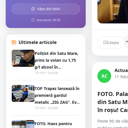
Vânt din NNV
Actualizat: 06:00
Ultimele articole
Citește
Polițist din Satu Mare,
prins la volan cu 1,75
g/l alcool în...
Actua
19 ore • Locale
AC
11 feb
TOP Trapez lansează în
FOTO. Pala
premieră gardul
din Satu M
metalic „ZIG ZAG”. Ev...
19 ore • Locale
în roșu! C
Peste 90 de clăd
FOTO. Haos pentru
publice centrale