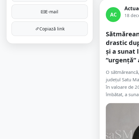
Actua
E-mail
AC
18 dec
Copiază link
Sătmărea
drastic du
și a sunat 
”urgență”
O sătmăreancă,
județul Satu Ma
în valoare de 2
îmbătat, a sunat