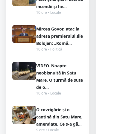
incendii și he...
10 ore • Locale
Mircea Govor, atac la
adresa premierului Ilie
Bolojan: „Româ...
10 ore • Politică
VIDEO. Noapte
neobișnuită în Satu
Mare. O turmă de sute
de o...
10 ore • Locale
O covrigărie și o
cantină din Satu Mare,
amendate. Ce s-a gă...
9 ore • Locale