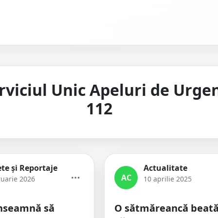
rviciul Unic Apeluri de Urge
112
te și Reportaje
Actualitate
AC
ruarie 2026
10 aprilie 2025
înseamnă să
O sătmăreancă beată 