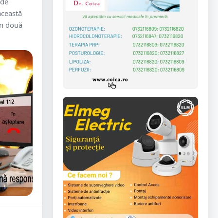
 de
această
în două