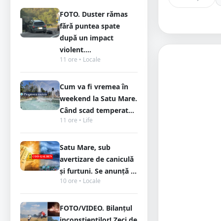
FOTO. Duster rămas
fără puntea spate
după un impact
violent....
11 ore • Locale
Cum va fi vremea în
weekend la Satu Mare.
Când scad temperat...
11 ore • Life
Satu Mare, sub
avertizare de caniculă
și furtuni. Se anunță ...
10 ore • Locale
FOTO/VIDEO. Bilanțul
inconștienților! Zeci de