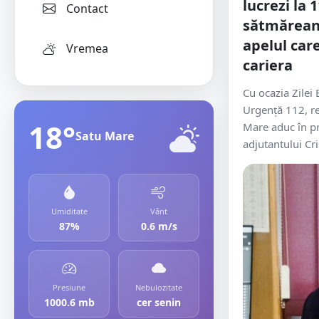
lucrezi la
Contact
sătmărean
apelul car
Vremea
cariera
Cu ocazia Zile
Urgență 112, re
18°
Mare aduc în p
Satu Mare
adjutantului Cris
Umiditate
Vânt
87%
0.6 m/s
Presiune
Nebulozitate
1000.6 mb
cer senin