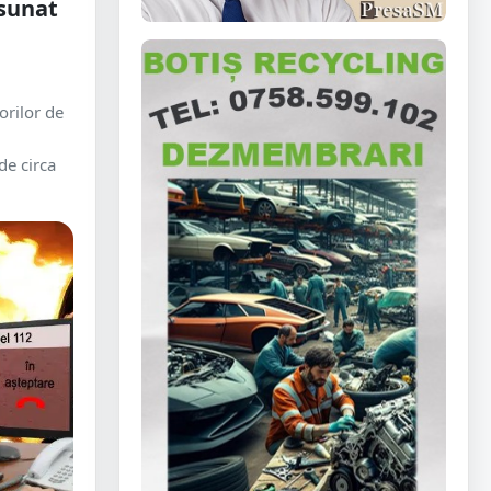
 sunat
orilor de
de circa