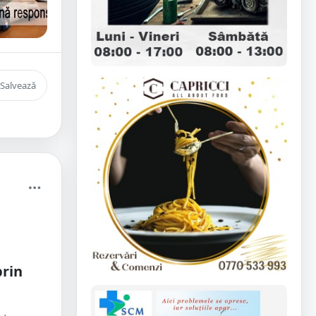
Salvează
i
prin