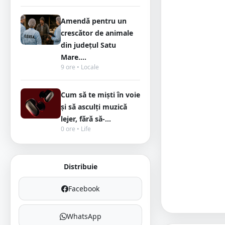
Amendă pentru un
crescător de animale
din județul Satu
Mare....
9 ore • Locale
Cum să te miști în voie
și să asculți muzică
lejer, fără să-...
0 ore • Life
Distribuie
Facebook
WhatsApp