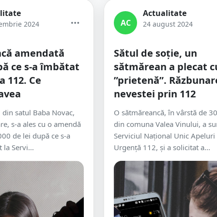
litate
Actualitate
AC
embrie 2024
24 august 2024
ncă amendată
Sătul de soție, un
pă ce s-a îmbătat
sătmărean a plecat c
la 112. Ce
”prietenă”. Răzbunar
 avea
nevestei prin 112
 din satul Baba Novac,
O sătmăreancă, în vârstă de 30
re, s-a ales cu o amendă
din comuna Valea Vinului, a su
000 de lei după ce s-a
Serviciul Național Unic Apeluri
 la Servi...
Urgență 112, și a solicitat a...