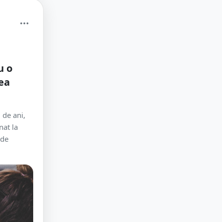
u o
ea
 de ani,
nat la
 de