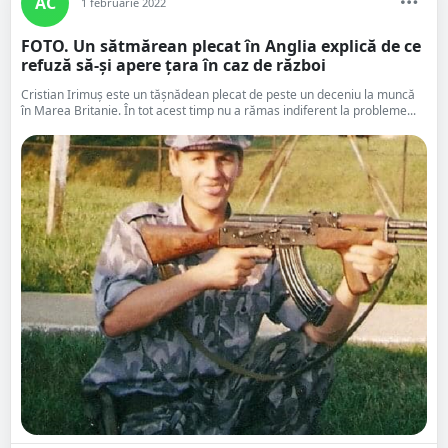
AC
1 februarie 2022
FOTO. Un sătmărean plecat în Anglia explică de ce
refuză să-și apere țara în caz de război
Cristian Irimuș este un tășnădean plecat de peste un deceniu la muncă
în Marea Britanie. În tot acest timp nu a rămas indiferent la probleme...