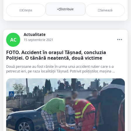
Distribuie
Citește
Salvează
Actualitate
AC
15 septembrie 2021
FOTO. Accident în orașul Tășnad, concluzia
Poliției. O tânără neatentă, două victime
Două persoane au fost rănite în urma unui accident rutier care s-a
petrecut ieri, pe raza localității Tășnad. Potrivit polițiștilor, mașina ...