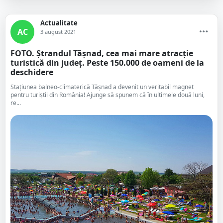
Actualitate
AC
3 august 2021
FOTO. Ștrandul Tășnad, cea mai mare atracție
turistică din județ. Peste 150.000 de oameni de la
deschidere
Stațiunea balneo-climaterică Tășnad a devenit un veritabil magnet
pentru turiștii din România! Ajunge să spunem că în ultimele două luni,
re...