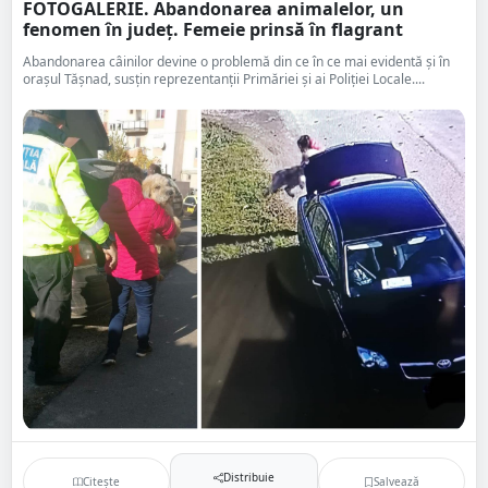
FOTOGALERIE. Abandonarea animalelor, un
fenomen în județ. Femeie prinsă în flagrant
Abandonarea câinilor devine o problemă din ce în ce mai evidentă și în
orașul Tășnad, susțin reprezentanții Primăriei și ai Poliției Locale....
Distribuie
Citește
Salvează