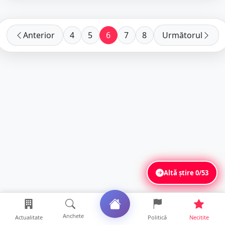
Anterior
4
5
6
7
8
Următorul
Altă știre
0/53
Anchete
Actualitate
Politică
Necitite