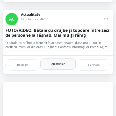
Actualitate
AC
22 octombrie 2021
FOTO/VIDEO. Bătaie cu drujbe și topoare între zeci
de persoane la Tășnad. Mai mulți răniți
O bătaie ca-n filme a izbucnit în această noapte, după ora 00.00, în
cartierul rromilor din orașul Tășnad. Conform informațiilor PresaSM, to...
Distribuie
Citește
Salvează