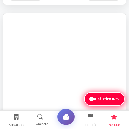
Altă știre
0/59
Anchete
Actualitate
Politică
Necitite