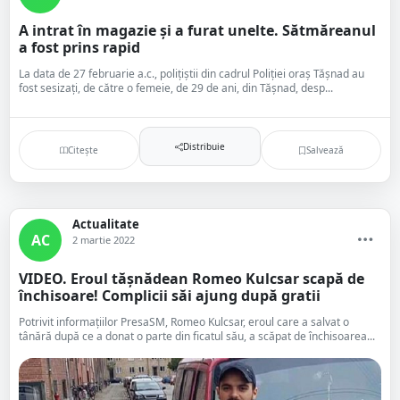
A intrat în magazie și a furat unelte. Sătmăreanul
a fost prins rapid
La data de 27 februarie a.c., polițiștii din cadrul Poliției oraș Tășnad au
fost sesizați, de către o femeie, de 29 de ani, din Tășnad, desp...
Distribuie
Citește
Salvează
Actualitate
AC
2 martie 2022
VIDEO. Eroul tășnădean Romeo Kulcsar scapă de
închisoare! Complicii săi ajung după gratii
Potrivit informațiilor PresaSM, Romeo Kulcsar, eroul care a salvat o
tânără după ce a donat o parte din ficatul său, a scăpat de închisoarea...