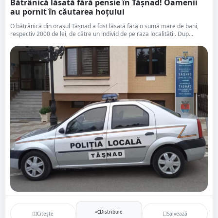
Bătrânică lăsată fără pensie în Tășnad! Oamenii
au pornit în căutarea hoțului
O bătrânică din orașul Tășnad a fost lăsată fără o sumă mare de bani,
respectiv 2000 de lei, de către un individ de pe raza localității. Dup...
Distribuie
Citește
Salvează