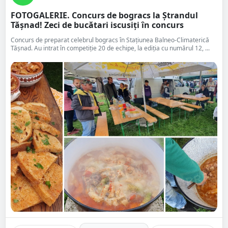
FOTOGALERIE. Concurs de bogracs la Ștrandul
Tășnad! Zeci de bucătari iscusiți în concurs
Concurs de preparat celebrul bogracs în Stațiunea Balneo-Climaterică
Tășnad. Au intrat în competiție 20 de echipe, la ediția cu numărul 12, ...