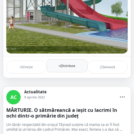
Distribuie
Citește
Salvează
Actualitate
AC
9 aprilie 2022
MĂRTURIE. O sătmăreancă a ieșit cu lacrimi în
ochi dintr-o primărie din județ
Un tânăr respectabil din orașul Tășnad susține că mama sa ar fi fost
umilită la un birou din cadrul Primăriei. Mai exact, femeia s-a dus să ...