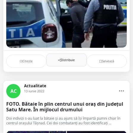
Distribuie
Citește
Salvează
Actualitate
AC
13 iunie 2022
FOTO. Bătaie în plin centrul unui oraș din județul
Satu Mare. În mijlocul drumului
Doi indivizi s-au luat la bătaie și au ajuns să își împartă pumni chiar în
centrul orașului Tășnad. Cei doi combatanți au fost identificați ...