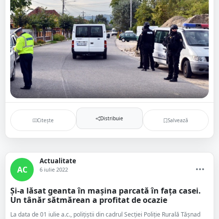
Distribuie
Citește
Salvează
Actualitate
AC
6 iulie 2022
Și-a lăsat geanta în mașina parcată în fața casei.
Un tânăr sătmărean a profitat de ocazie
La data de 01 iulie a.c., polițiștii din cadrul Secției Poliție Rurală Tășnad