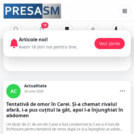
18
Articole noi!
Vezi știrile
Avem 18 știri noi pentru tine.
tentativă la omor
Actualitate
AC
26 iulie 2026
Tentativă de omor în Carei. Și-a chemat rivalul
afară, i-a pus cuțitul la gât, apoi l-a înjunghiat în
abdomen
Un tânăr de 21 de ani din Carei a fost condamnat la 5 ani și 6 luni de
închisoare pentru tentativă de omor, după ce și-a înjunghiat un adole...