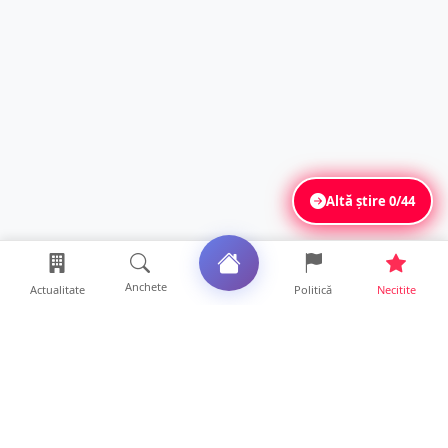
Altă știre
0/44
Anchete
Actualitate
Politică
Necitite
Ultimele articole
VIDEO. Echipajul unei ambulanțe aflate în
misiune, atacat cu...
10 ore • Locale