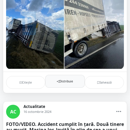
Distribuie
Citește
Salvează
Actualitate
AC
16 octombrie 2024
FOTO/VIDEO. Accident cumplit în țară. Două tinere
au murit. Mașina lor, lovită în plin de cea a unui