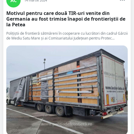
AC
14 martie 2024
Motivul pentru care două TIR-uri venite din
Germania au fost trimise înapoi de frontieriștii de
la Petea
Poliţiştii de frontieră sătmăreni în cooperare cu lucrători din cadrul Gărzii
de Mediu Satu Mare și ai Comisariatului Județean pentru Protec...