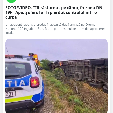
FOTO/VIDEO. TIR răsturnat pe câmp, în zona DN
19F - Apa. Șoferul ar fi pierdut controlul într-o
curbă
Un accident rutier s-a produs în această după-amiază pe Drumul
Național 19F, în județul Satu Mare, pe tronsonul de drum din apropierea
local...