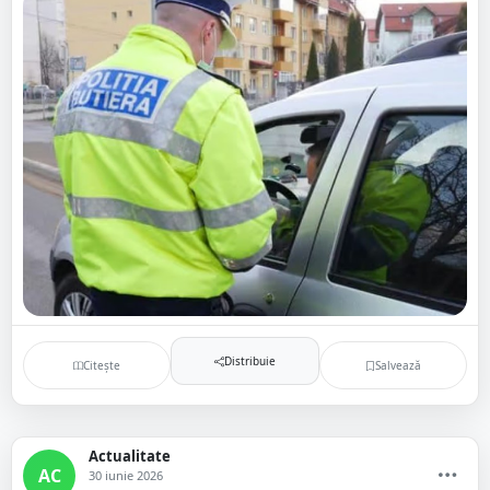
Distribuie
Citește
Salvează
Actualitate
AC
30 iunie 2026