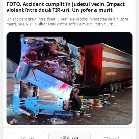
FOTO. Accident cumplit în județul vecin. Impact
violent între două TIR-uri. Un șofer a murit
Un accident grav, între două TIR-uri, s-a produs în noaptea de luni spre
marți, pe DN 1, în Bihor. Unul dintre șoferi a murit. Potrivit jurn...
Distribuie
Citește
Salvează