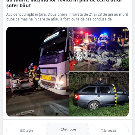
șofer băut
Accident cumplit în țară. Două tinere în vârstă de 21 și 28 de ani au murit
după ce mașina în care se aflau a fost lovită de cea condusă de ...
Distribuie
Citește
Salvează