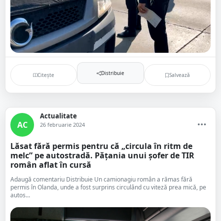
Distribuie
Citește
Salvează
Actualitate
AC
26 februarie 2024
Lăsat fără permis pentru că „circula în ritm de
melc” pe autostradă. Pățania unui șofer de TIR
român aflat în cursă
Adaugă comentariu Distribuie Un camionagiu român a rămas fără
permis în Olanda, unde a fost surprins circulând cu viteză prea mică, pe
autos...