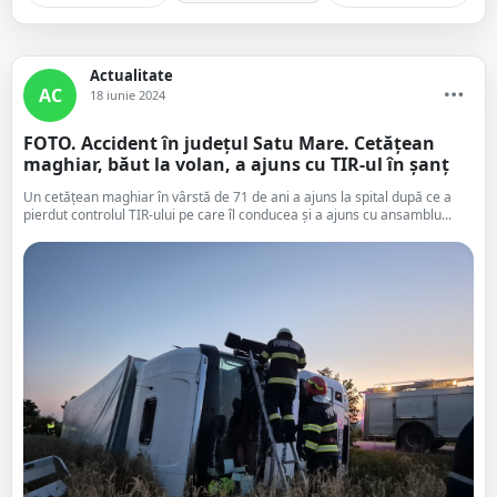
Actualitate
AC
18 iunie 2024
FOTO. Accident în județul Satu Mare. Cetățean
maghiar, băut la volan, a ajuns cu TIR-ul în șanț
Un cetățean maghiar în vârstă de 71 de ani a ajuns la spital după ce a
pierdut controlul TIR-ului pe care îl conducea și a ajuns cu ansamblu...