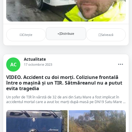
Distribuie
Citește
Salvează
Actualitate
AC
17 octombrie 2023
VIDEO. Accident cu doi morți. Coliziune frontală
între o mașină și un TIR. Sătmăreanul nu a putut
evita tragedia
Un șofer de TIR în vârstă de 32 de ani din Satu Mare a fost implicat în
accidentul mortal care a avut loc marți după-masă pe DN19 Satu Mare ...