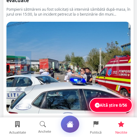
evacuate
Pompierii sătmăreni au fost solicitați să intervină sâmbătă după-masa, în
jurul orei 15:00, la un incident petrecut la o benzinărie din muni...
Altă știre
0/56
Distribuie
Citește
Salvează
Anchete
Actualitate
Politică
Necitite