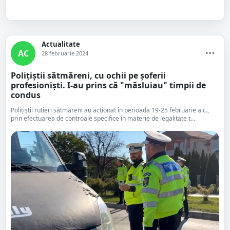
Actualitate
AC
28 februarie 2024
Polițiștii sătmăreni, cu ochii pe șoferii
profesioniști. I-au prins că "măsluiau" timpii de
condus
Polițiștii rutieri sătmăreni au acționat în perioada 19-25 februarie a.c.,
prin efectuarea de controale specifice în materie de legalitate t...