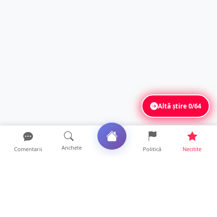
Altă știre
0/64
Anchete
Comentarii
Politică
Necitite
Ultimele articole
TOP Trapez lansează în premieră gardul
metalic „ZIG ZAG”. Ev...