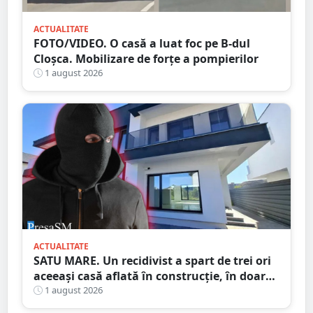
ACTUALITATE
FOTO/VIDEO. O casă a luat foc pe B-dul
Cloșca. Mobilizare de forțe a pompierilor
1 august 2026
ACTUALITATE
SATU MARE. Un recidivist a spart de trei ori
aceeași casă aflată în construcție, în doar
șase zile
1 august 2026