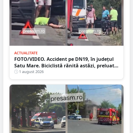
ACTUALITATE
FOTO/VIDEO. Accident pe DN19, în județul
Satu Mare. Biciclistă rănită astăzi, preluată
de Ambulanță
1 august 2026