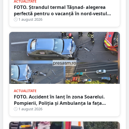
ACTUALITATE
FOTO. Ștrandul termal Tășnad- alegerea
perfectă pentru o vacanță în nord-vestul
României
1 august 2026
ACTUALITATE
FOTO. Accident în lanț în zona Soarelui.
Pompierii, Poliția și Ambulanța la fața
locului
1 august 2026