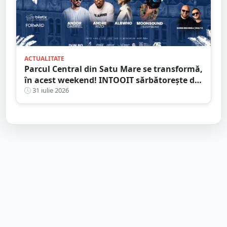
ACTUALITATE
Parcul Central din Satu Mare se transformă,
în acest weekend! INTOOIT sărbătorește doi
ani printr-un eveniment spectaculos
31 iulie 2026