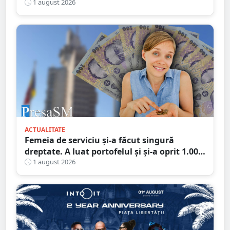
gazelor
1 august 2026
ACTUALITATE
Femeia de serviciu și-a făcut singură
dreptate. A luat portofelul și și-a oprit 1.000
de lei: „Ăștia mi se cuvin, sunt pentru
1 august 2026
curățenie”