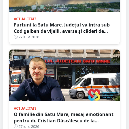
ACTUALITATE
Furtuni la Satu Mare. Județul va intra sub
Cod galben de vijelii, averse și căderi de
grindină
27 iulie 2026
ACTUALITATE
O familie din Satu Mare, mesaj emoționant
pentru dr. Cristian Dăscălescu de la
Spitalului Județean
27 iulie 2026