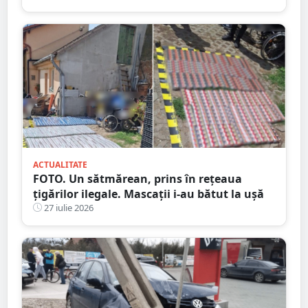
ACTUALITATE
FOTO. Un sătmărean, prins în rețeaua
țigărilor ilegale. Mascații i-au bătut la ușă
27 iulie 2026