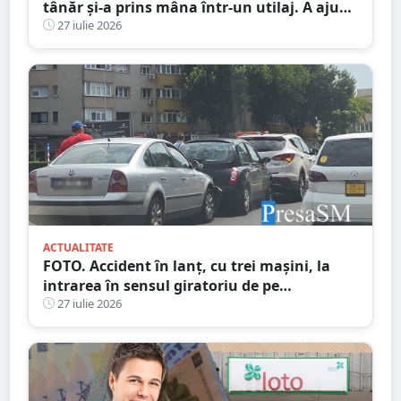
tânăr și-a prins mâna într-un utilaj. A ajuns
la spital
27 iulie 2026
ACTUALITATE
FOTO. Accident în lanț, cu trei mașini, la
intrarea în sensul giratoriu de pe
bulevardul Lucian Blaga - Micro 17
27 iulie 2026