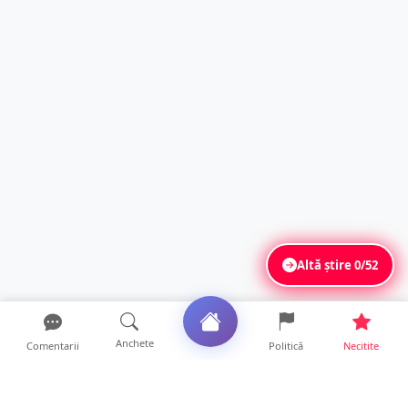
Altă știre
0/52
Anchete
Comentarii
Politică
Necitite