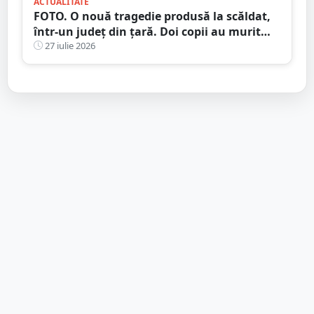
ACTUALITATE
FOTO. O nouă tragedie produsă la scăldat,
într-un județ din țară. Doi copii au murit
încercând să își salveze sora
27 iulie 2026