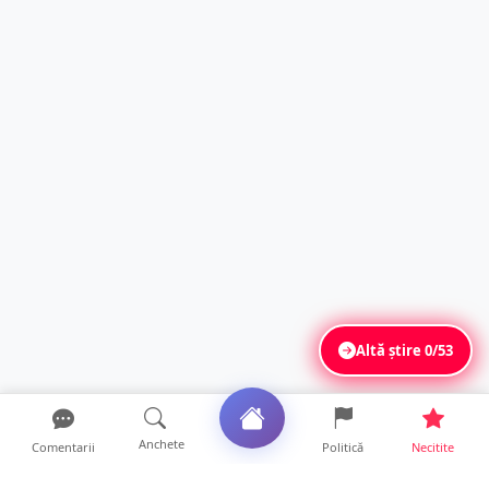
Altă știre
0/53
Anchete
Comentarii
Politică
Necitite