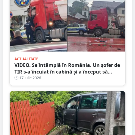
ACTUALITATE
VIDEO. Se întâmplă în România. Un șofer de
TIR s-a încuiat în cabină și a început să
arunce cu obiecte în trecători. Au intervenit
17 iulie 2026
mascații