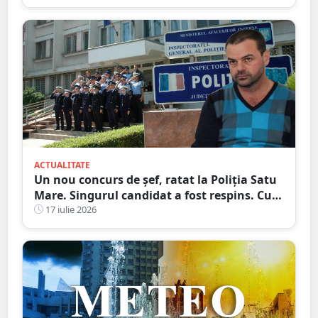
ACTUALITATE
Un nou concurs de șef, ratat la Poliția Satu
Mare. Singurul candidat a fost respins. Cum
se explică...
17 iulie 2026