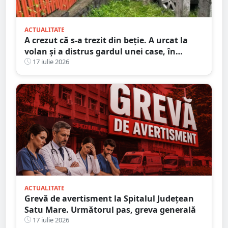
ACTUALITATE
A crezut că s-a trezit din beție. A urcat la
volan și a distrus gardul unei case, în
județul Satu Mare
17 iulie 2026
ACTUALITATE
Grevă de avertisment la Spitalul Județean
Satu Mare. Următorul pas, greva generală
17 iulie 2026