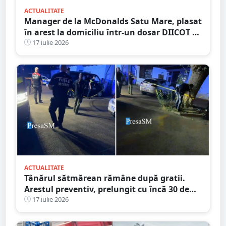
ACTUALITATE
Manager de la McDonalds Satu Mare, plasat
în arest la domiciliu într-un dosar DIICOT de
trafic de droguri
17 iulie 2026
ACTUALITATE
Tânărul sătmărean rămâne după gratii.
Arestul preventiv, prelungit cu încă 30 de
zile în dosarul morții de la Ștrandul Satu
17 iulie 2026
Mare