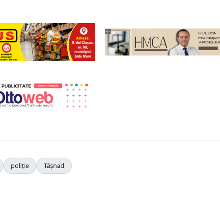
poliție
Tășnad