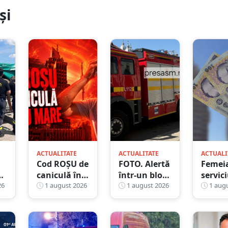
și
ACTUALITATE
ACTUALITATE
ACTUALI
Cod ROȘU de
FOTO. Alertă
Femei
e
caniculă în
într-un bloc
servici
re
26
județul Satu
1 august 2026
din județul
1 august 2026
făcut
1 augu
a
Mare. Cum
Satu Mare. A
singur
.
trebuie să vă
luat foc
drepta
protejați
sistemul de
luat