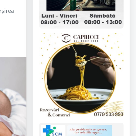
rșirea