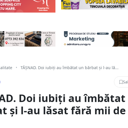
alitate
•
TĂȘNAD. Doi iubiți au îmbătat un bărbat și l-au lă...
Sa
D. Doi iubiți au îmbătat
t și l-au lăsat fără mii de