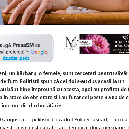
ni, un bărbat și o femeie, sunt cercetați pentru săvâr
 de furt. Polițiștii spun că cei doi s-au dus acasă la un
au băut bine împreună cu acesta, apoi au profitat de 
 în stare de ebrietate și i-au furat cei peste 3.500 de 
a într-un plic din bucătărie.
 august a.c., polițiștii din cadrul Poliției Tășnad, în urma
r investigative desfășurate, au identificat două persoane,