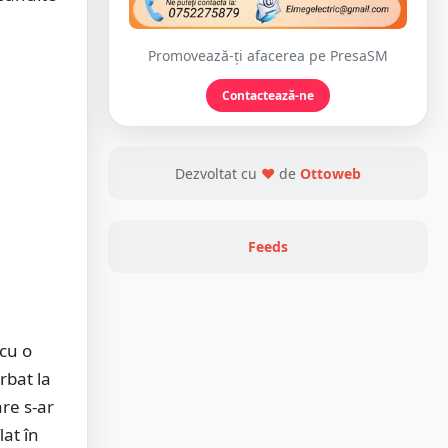
Promovează-ți afacerea pe PresaSM
Contactează-ne
Dezvoltat cu
❤
de
Ottoweb
Feeds
 cu o
rbat la
are s-ar
lat în