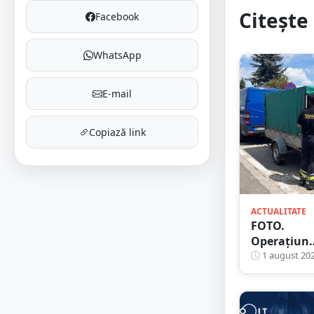
Citește 
Facebook
WhatsApp
E-mail
Copiază link
ACTUALITATE
FOTO.
Operațiun
de amploa
1 august 20
la frontier
cu Ungaria
Polițiști