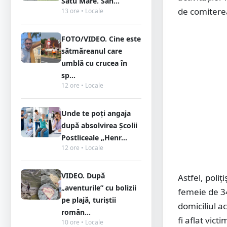
Satu Mare. Sân...
de comiterea
13 ore • Locale
FOTO/VIDEO. Cine este
sătmăreanul care
umblă cu crucea în
sp...
12 ore • Locale
Unde te poți angaja
după absolvirea Școlii
Postliceale „Henr...
12 ore • Locale
VIDEO. După
Astfel, poliț
„aventurile” cu bolizii
femeie de 34
pe plajă, turiștii
domiciliul a
român...
fi aflat vict
10 ore • Locale