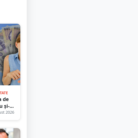
TATE
a de
u și-a
st 2026
ă
te. A