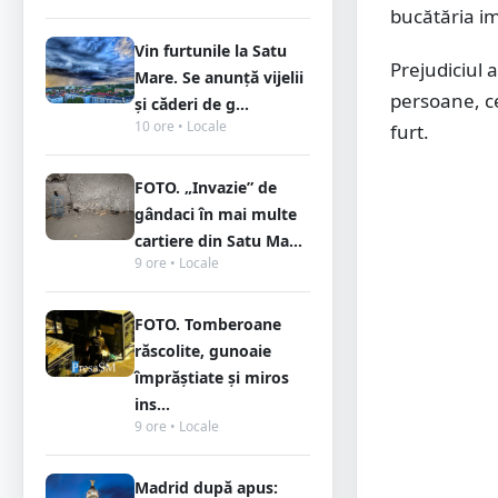
bucătăria im
Vin furtunile la Satu
Prejudiciul a
Mare. Se anunță vijelii
persoane, ce
și căderi de g...
10 ore • Locale
furt.
FOTO. „Invazie” de
gândaci în mai multe
cartiere din Satu Ma...
9 ore • Locale
FOTO. Tomberoane
răscolite, gunoaie
împrăștiate și miros
ins...
9 ore • Locale
Madrid după apus: