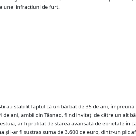
 unei infracțiuni de furt.
iștii au stabilit faptul că un bărbat de 35 de ani, împreună
 de ani, ambii din Tășnad, fiind invitați de către un alt bă
cestuia, ar fi profitat de starea avansată de ebrietate în c
ima și i-ar fi sustras suma de 3.600 de euro, dintr-un plic af