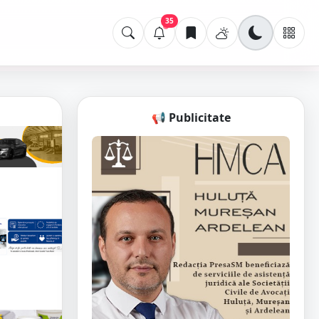
35
📢 Publicitate