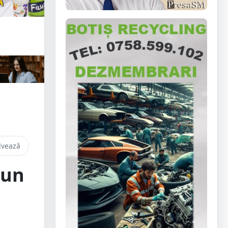
lvează
 un