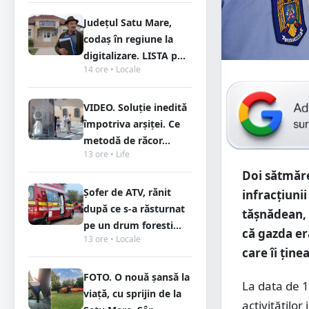
Județul Satu Mare,
codaș în regiune la
digitalizare. LISTA p...
14 ore • Locale
VIDEO. Soluție inedită
împotriva arșiței. Ce
metodă de răcor...
13 ore • Life
Doi sătmăre
Șofer de ATV, rănit
infracțiunii
după ce s-a răsturnat
tășnădean, 
pe un drum foresti...
că gazda era
13 ore • Locale
care îi ține
FOTO. O nouă șansă la
La data de 10
viață, cu sprijin de la
activitățilo