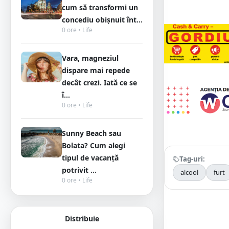
cum să transformi un
concediu obișnuit înt...
0 ore • Life
Vara, magneziul
dispare mai repede
decât crezi. Iată ce se
î...
0 ore • Life
Sunny Beach sau
Bolata? Cum alegi
tipul de vacanță
Tag-uri:
potrivit ...
alcool
furt
0 ore • Life
Distribuie