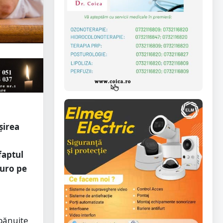
șirea
faptul
euro pe
 bănuite