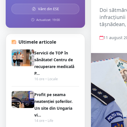
Vânt din ESE
Doi sătmăre
infracțiunii
Actualizat: 19:00
tășnădean, 
11 august 2
Ultimele articole
Servicii de TOP în
sănătate! Centru de
recuperare medicală
P...
16 ore • Locale
Profit pe seama
neatenției șoferilor.
Un site din Ungaria
vi...
14 ore • Life