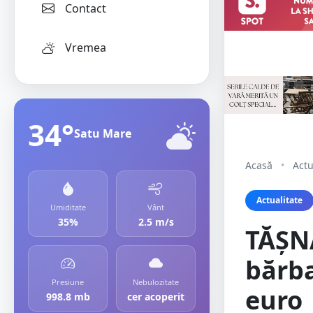
Contact
Vremea
34°
Satu Mare
Acasă
•
Actu
Actualitate
Umiditate
Vânt
35%
2.5 m/s
TĂȘNA
bărba
Presiune
Nebulozitate
euro
998.8 mb
cer acoperit