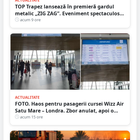
ACTUALITATE
TOP Trapez lansează în premieră gardul
metalic „ZIG ZAG”. Eveniment spectaculos
în Grădina Romei
acum 9 ore
ACTUALITATE
FOTO. Haos pentru pasagerii cursei Wizz Air
Satu Mare – Londra. Zbor anulat, apoi o
nouă întârziere. Fără explicații clare
acum 15 ore