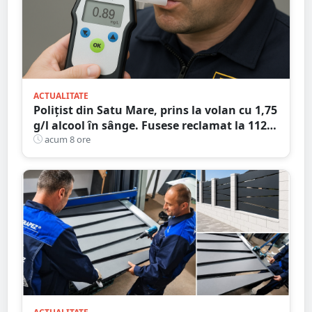
ACTUALITATE
Polițist din Satu Mare, prins la volan cu 1,75
g/l alcool în sânge. Fusese reclamat la 112
că circula pe contrasens
acum 8 ore