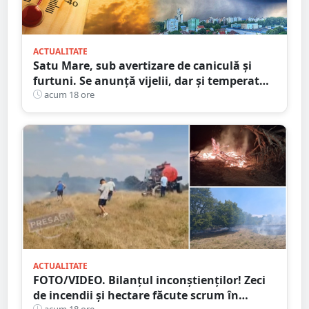
ACTUALITATE
Satu Mare, sub avertizare de caniculă și
furtuni. Se anunță vijelii, dar și temperaturi
ridicate. Avertizarea ANM
acum 18 ore
ACTUALITATE
FOTO/VIDEO. Bilanțul inconștienților! Zeci
de incendii și hectare făcute scrum în
acum 18 ore