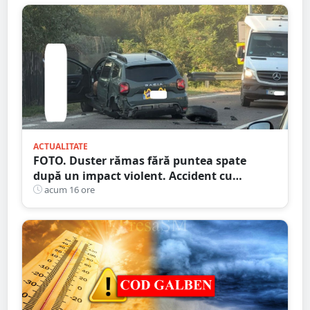
ACTUALITATE
FOTO. Duster rămas fără puntea spate
după un impact violent. Accident cu
implicarea unei mașini din Satu Mare
acum 16 ore