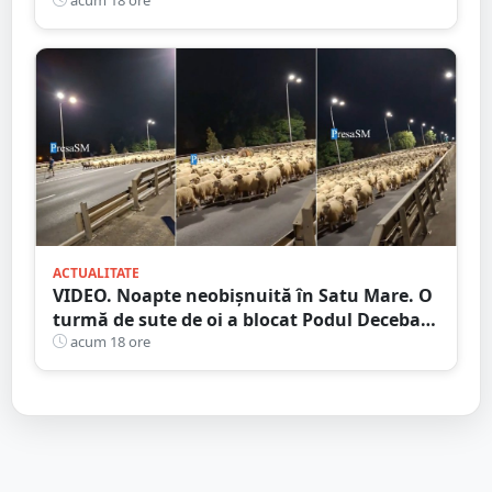
județul Satu Mare
ACTUALITATE
VIDEO. Noapte neobișnuită în Satu Mare. O
turmă de sute de oi a blocat Podul Decebal.
Gest de apreciat al ciobanului
acum 18 ore