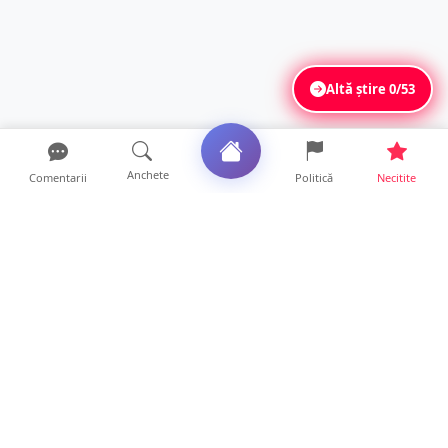
Altă știre
0/53
Anchete
Comentarii
Politică
Necitite
Ultimele articole
Polițist din Satu Mare, prins la volan cu 1,75
g/l alcool în...
19 ore • Locale
TOP Trapez lansează în premieră gardul
metalic „ZIG ZAG”. Ev...
19 ore • Locale