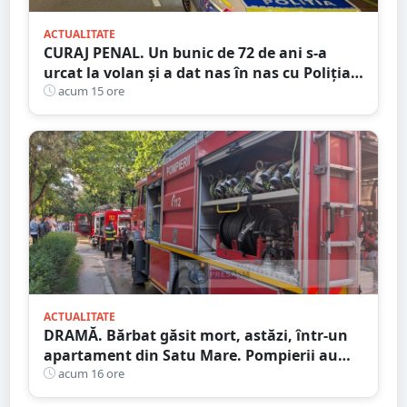
ACTUALITATE
CURAJ PENAL. Un bunic de 72 de ani s-a
urcat la volan și a dat nas în nas cu Poliția
Satu Mare
acum 15 ore
ACTUALITATE
DRAMĂ. Bărbat găsit mort, astăzi, într-un
apartament din Satu Mare. Pompierii au
spart ușa
acum 16 ore