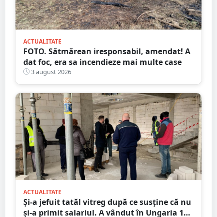
ACTUALITATE
FOTO. Sătmărean iresponsabil, amendat! A
dat foc, era sa incendieze mai multe case
3 august 2026
ACTUALITATE
Și-a jefuit tatăl vitreg după ce susține că nu
și-a primit salariul. A vândut în Ungaria 120