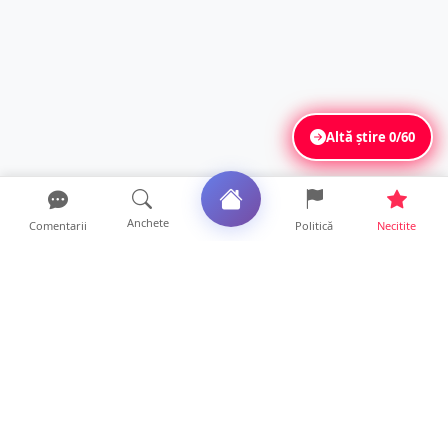
Altă știre
0/60
Anchete
Comentarii
Politică
Necitite
Ultimele articole
ANCHETĂ. Acuzații explozive la DGASPC
Satu Mare! Salarii uri...
18 ore • Anchete
FOTO/VIDEO. Accident cumplit! Impact