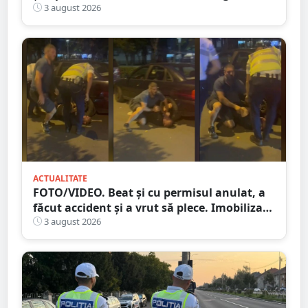
de role de vată și gresie de 7.000 de euro
3 august 2026
ACTUALITATE
FOTO/VIDEO. Beat și cu permisul anulat, a
făcut accident și a vrut să plece. Imobilizat
de trecători
3 august 2026