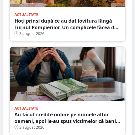
ACTUALITATE
Hoți prinși după ce au dat lovitura lângă
Turnul Pompierilor. Un complicele făcea de
pază
3 august 2026
ACTUALITATE
Au făcut credite online pe numele altor
oameni, apoi le-au spus victimelor că banii
sunt din... moștenire
3 august 2026