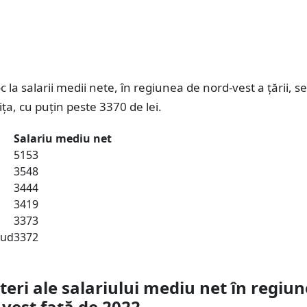
c la salarii medii nete, în regiunea de nord-vest a țării, se
ița, cu puțin peste 3370 de lei.
Salariu mediu net
5153
3548
3444
3419
3373
ăud
3372
teri ale salariului mediu net în regiu
vest față de 2022