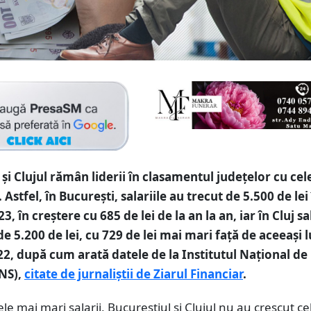
 şi Clujul rămân liderii în clasamentul judeţelor cu cel
. Astfel, în Bucureşti, salariile au trecut de 5.500 de lei
3, în creştere cu 685 de lei de la an la an, iar în Cluj sa
e 5.200 de lei, cu 729 de lei mai mari faţă de aceeaşi 
22, după cum arată datele de la Institutul Naţional de
INS),
citate de jurnaliștii de Ziarul Financiar
.
ele mai mari salarii, Bucureştiul şi Clujul nu au crescut ce