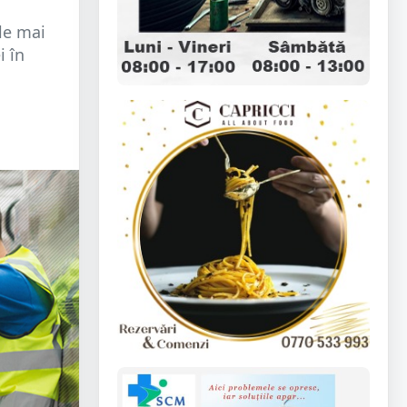
ele mai
i în