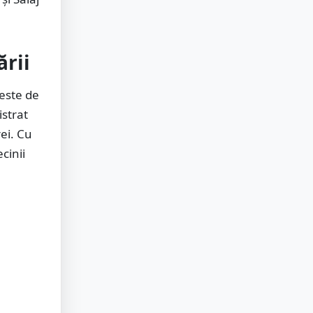
ării
 este de
istrat
ei. Cu
cinii