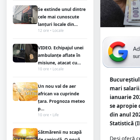
Se extinde unul dintre
cele mai cunoscute
lanțuri locale din...
12 ore • Locale
VIDEO. Echipajul unei
ambulanțe aflate în
misiune, atacat cu...
10 ore • Locale
Bucureştiul
Un nou val de aer
mari salarii
african va cuprinde
ianuarie 202
țara. Prognoza meteo
se apropie d
p...
din anul 20
10 ore • Life
Statistică (
Sătmărenii nu scapă
Deşi oferă c
de caniculă. O nouă