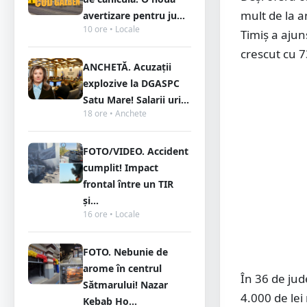
mult de la an
avertizare pentru ju...
10 ore • Locale
Timiş a ajuns
crescut cu 7
ANCHETĂ. Acuzații
explozive la DGASPC
Satu Mare! Salarii uri...
18 ore • Anchete
FOTO/VIDEO. Accident
cumplit! Impact
frontal între un TIR
și...
16 ore • Locale
FOTO. Nebunie de
arome în centrul
În 36 de jud
Sătmarului! Nazar
4.000 de lei 
Kebab Ho...