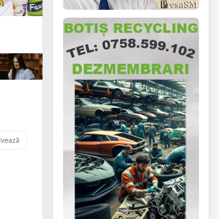
lvează