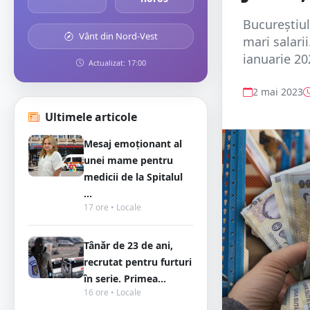
Bucureştiul
Vânt din Nord-Vest
mari salarii
ianuarie 202
Actualizat: 17:00
2 mai 2023
Ultimele articole
Mesaj emoționant al
unei mame pentru
medicii de la Spitalul
...
17 ore • Locale
Tânăr de 23 de ani,
recrutat pentru furturi
în serie. Primea...
16 ore • Locale