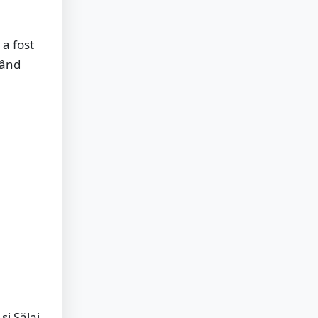
 a fost
când
și Sălaj