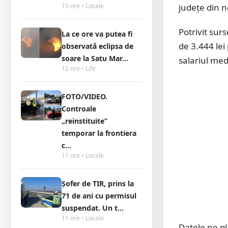
15 ore • Locale
județe din no
Potrivit surs
La ce ore va putea fi
de 3.444 lei
observată eclipsa de
soare la Satu Mar...
salariul med
12 ore • Life
FOTO/VIDEO.
Controale
„reinstituite”
temporar la frontiera
c...
11 ore • Locale
Șofer de TIR, prins la
71 de ani cu permisul
suspendat. Un t...
11 ore • Locale
Datele ne pl