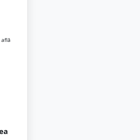
 află
nea