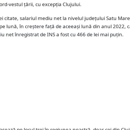
rd-vestul țării, cu excepția Clujului.
ei citate, salariul mediu net la nivelul județului Satu Mare
 pe lună, în creștere față de aceeași lună din anul 2022, 
iu net înregistrat de INS a fost cu 466 de lei mai puțin.
asează pe locul trei în regiunea noastră, doar cei din Cluj 