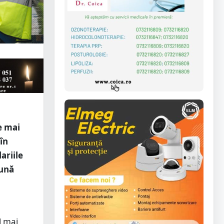
e mai
 în
lariile
lună
l mai