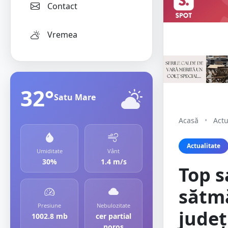
Contact
Vremea
32°
Satu Mare
Acasă
•
Actu
Actualitate
Umiditate
Vânt
30%
1.4 m/s
Top s
sătmă
Presiune
Nebulozitate
județ
1002.8 mb
cer partial
noros