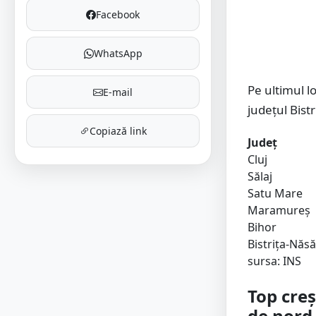
Facebook
WhatsApp
Pe ultimul lo
E-mail
județul Bistr
Copiază link
Județ
Cluj
Sălaj
Satu Mare
Maramureș
Bihor
Bistrița-Năs
sursa: INS
Top creș
de nord-