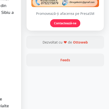
 din
 Sibiu a
Promovează-ți afacerea pe PresaSM
Contactează-ne
Dezvoltat cu
❤
de
Ottoweb
Feeds
de
elalte