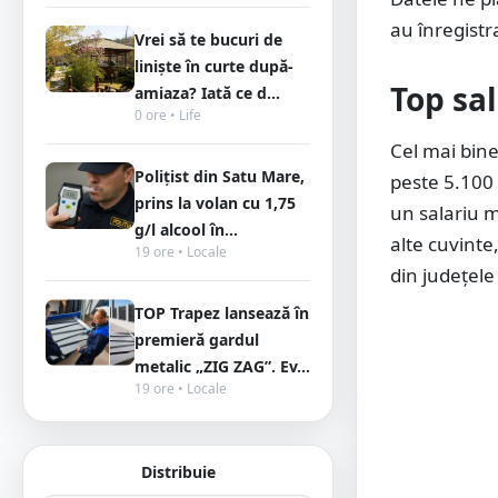
au înregistr
Vrei să te bucuri de
liniște în curte după-
Top sal
amiaza? Iată ce d...
0 ore • Life
Cel mai bine
Polițist din Satu Mare,
peste 5.100 l
prins la volan cu 1,75
un salariu m
g/l alcool în...
alte cuvinte
19 ore • Locale
din județele
TOP Trapez lansează în
premieră gardul
metalic „ZIG ZAG”. Ev...
19 ore • Locale
Distribuie