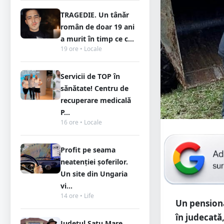
TRAGEDIE. Un tânăr
român de doar 19 ani
a murit în timp ce c...
19 ore • Locale
Servicii de TOP în
sănătate! Centru de
recuperare medicală
P...
16 ore • Locale
Profit pe seama
neatenției șoferilor.
Un site din Ungaria
vi...
14 ore • Life
Un pensiona
în judecat
Județul Satu Mare,