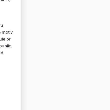
ru
e motiv
ulelor
public.
nd