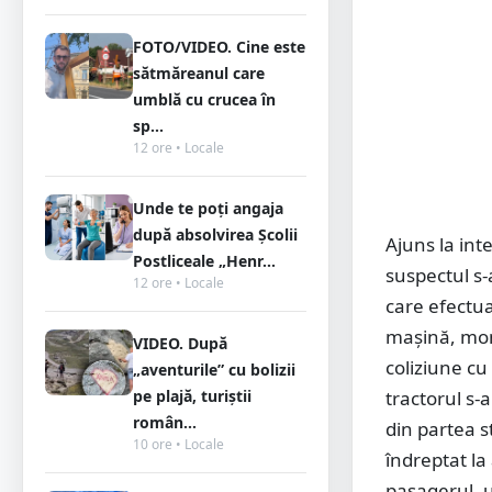
FOTO/VIDEO. Cine este
sătmăreanul care
umblă cu crucea în
sp...
12 ore • Locale
Unde te poți angaja
după absolvirea Școlii
Ajuns la int
Postliceale „Henr...
suspectul s-
12 ore • Locale
care efectua
mașină, mome
VIDEO. După
coliziune cu
„aventurile” cu bolizii
tractorul s-
pe plajă, turiștii
român...
din partea s
10 ore • Locale
îndreptat l
pasagerul, u