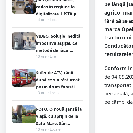
pe lângă Ju
codaș în regiune la
agricol mar
digitalizare. LISTA p...
14 ore • Locale
fără să se 
marca Opel 
VIDEO. Soluție inedită
tractorului
împotriva arșiței. Ce
Conducătorii
metodă de răcor...
rezultatele 
13 ore • Life
Conform in
Șofer de ATV, rănit
de 04.09.202
după ce s-a răsturnat
transportat 
pe un drum foresti...
personală, a
13 ore • Locale
pe câmp, dar
FOTO. O nouă șansă la
viață, cu sprijin de la
Satu Mare. Sân...
13 ore • Locale