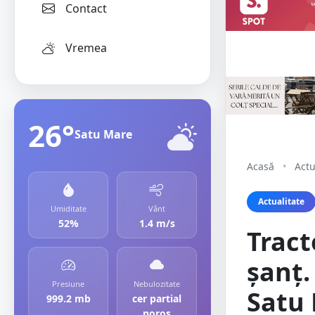
Contact
Vremea
26°
Satu Mare
Acasă
•
Actu
Actualitate
Umiditate
Vânt
52%
1.4 m/s
Tract
șanț.
Presiune
Nebulozitate
Satu 
999.2 mb
cer partial
noros