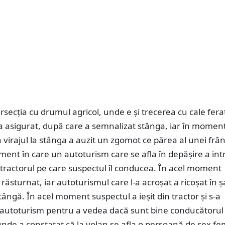
ersecția cu drumul agricol, unde e și trecerea cu cale fera
a asigurat, după care a semnalizat stânga, iar în moment
 virajul la stânga a auzit un zgomot ce părea al unei frâ
nt în care un autoturism care se afla în depășire a intr
 tractorul pe care suspectul îl conducea. În acel moment
a răsturnat, iar autoturismul care l-a acroșat a ricoșat în 
tângă. În acel moment suspectul a ieșit din tractor şi s-a
a autoturism pentru a vedea dacă sunt bine conducătorul 
nde a constatat că la volan se afla o persoană de sex fe