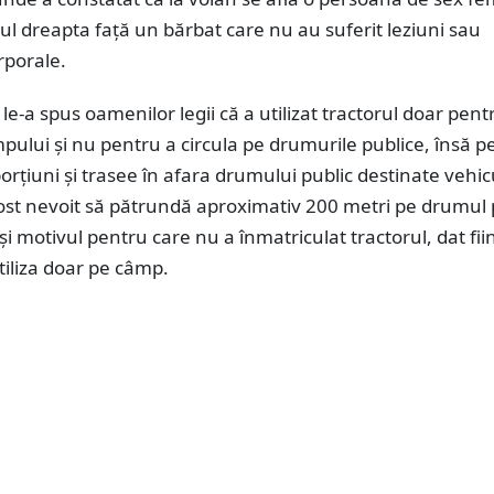
ul dreapta față un bărbat care nu au suferit leziuni sau
rporale.
le-a spus oamenilor legii că a utilizat tractorul doar pent
ului și nu pentru a circula pe drumurile publice, însă p
orțiuni și trasee în afara drumului public destinate vehic
fost nevoit să pătrundă aproximativ 200 metri pe drumul 
 și motivul pentru care nu a înmatriculat tractorul, dat fii
utiliza doar pe câmp.