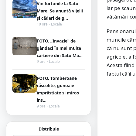
Vin furtunile la Satu
iar pe scaun
Mare. Se anunță vijelii
vătămări co
și căderi de g...
10 ore • Locale
Pensionarul 
muncile câmp
FOTO. „Invazie” de
că nu sunt p
gândaci în mai multe
cartiere din Satu Ma...
agricole, a 
9 ore • Locale
Acesta fiind
faptul că îl 
FOTO. Tomberoane
răscolite, gunoaie
împrăștiate și miros
ins...
9 ore • Locale
Distribuie