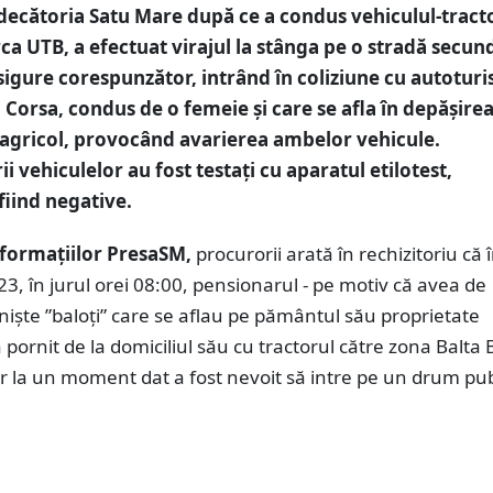
decătoria Satu Mare după ce a condus vehiculul-tract
ca UTB, a efectuat virajul la stânga pe o stradă secun
asigure corespunzător, intrând în coliziune cu autotur
Corsa, condus de o femeie și care se afla în depășire
 agricol, provocând avarierea ambelor vehicule.
 vehiculelor au fost testaţi cu aparatul etilotest,
fiind negative.
formațiilor PresaSM,
procurorii arată în rechizitoriu că 
3, în jurul orei 08:00, pensionarul - pe motiv că avea de
niște ”baloți” care se aflau pe pământul său proprietate
 pornit de la domiciliul său cu tractorul către zona Balta
 la un moment dat a fost nevoit să intre pe un drum pub