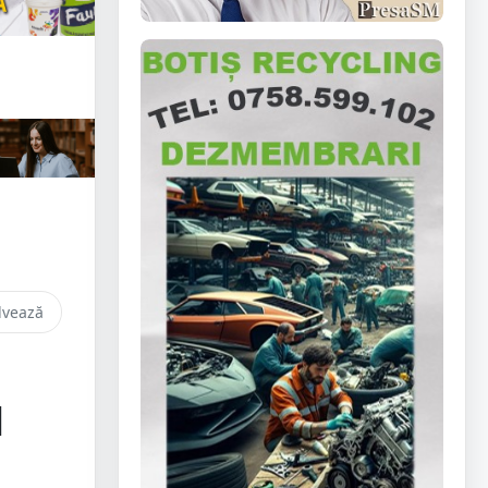
lvează
l