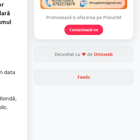
or
dară
Promovează-ți afacerea pe PresaSM
ismul
a
Contactează-ne
Dezvoltat cu
❤
de
Ottoweb
în data
Feeds
 Blondă,
lic.