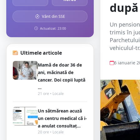
după
Vânt din SSE
Un pensiona
Actualizat: 23:00
trimis în 
Parchetulu
vehiculul-tr.
Ultimele articole
6 ianuarie 
Mamă de doar 36 de
ani, măcinată de
cancer. Doi copii luptă
...
21 ore • Locale
Un sătmărean acuză
un centru medical că i-
a anulat consultaț...
20 ore • Locale