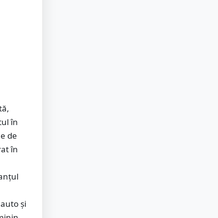
tă,
ul în
ne de
at în
șanțul
auto și
minin,