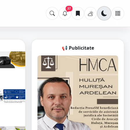
37
📢 Publicitate