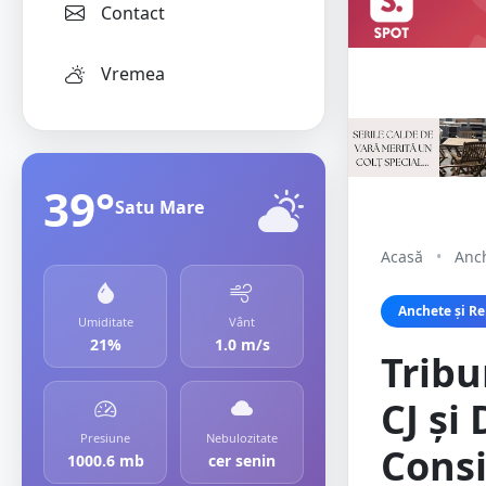
Contact
Vremea
39°
Satu Mare
Acasă
•
Anch
Anchete și Re
Umiditate
Vânt
21%
1.0 m/s
Tribu
CJ și
Presiune
Nebulozitate
Consi
1000.6 mb
cer senin