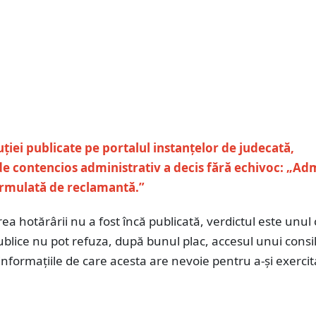
uției publicate pe portalul instanțelor de judecată,
e contencios administrativ a decis fără echivoc: „Ad
ormulată de reclamantă.”
ea hotărârii nu a fost încă publicată, verdictul este unul 
 publice nu pot refuza, după bunul plac, accesul unui consil
informațiile de care acesta are nevoie pentru a-și exercit