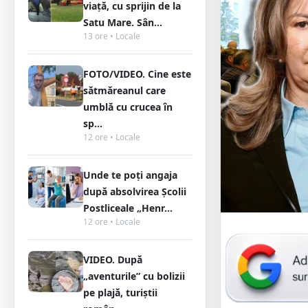
viață, cu sprijin de la
Satu Mare. Sân...
13 ore • Locale
FOTO/VIDEO. Cine este
sătmăreanul care
umblă cu crucea în
sp...
12 ore • Locale
Unde te poți angaja
după absolvirea Școlii
Postliceale „Henr...
12 ore • Locale
VIDEO. După
„aventurile” cu bolizii
pe plajă, turiștii