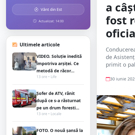
a câș
Vânt din Est
fost 
Actualizat: 14:00
ofici
Ultimele articole
Conducerea 
VIDEO. Soluție inedită
de Asistenț
împotriva arșiței. Ce
primit o pa
metodă de răcor...
13 ore • Life
30 iunie 20
Șofer de ATV, rănit
după ce s-a răsturnat
pe un drum foresti...
13 ore • Locale
FOTO. O nouă șansă la