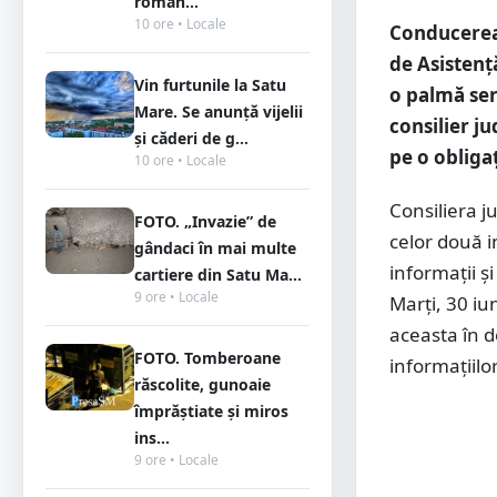
român...
10 ore • Locale
Conducerea 
de Asistenț
Vin furtunile la Satu
o palmă ser
Mare. Se anunță vijelii
consilier j
și căderi de g...
pe o obligaț
10 ore • Locale
Consiliera j
FOTO. „Invazie” de
celor două i
gândaci în mai multe
informații ș
cartiere din Satu Ma...
9 ore • Locale
Marți, 30 iu
aceasta în 
FOTO. Tomberoane
informațiilo
răscolite, gunoaie
împrăștiate și miros
ins...
9 ore • Locale