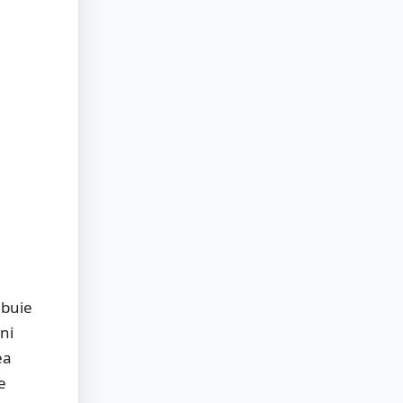
ebuie
ni
ea
e