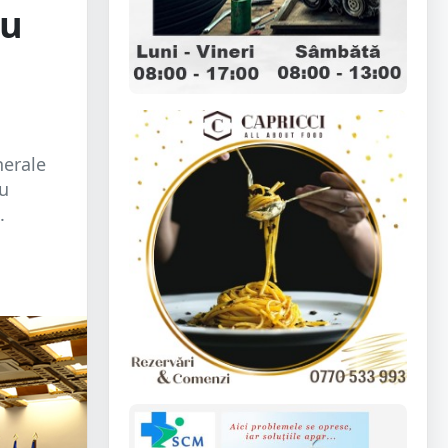
au
nerale
au
.