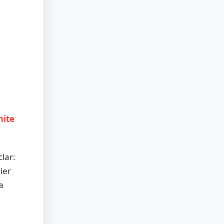
mite
clar:
ier
a