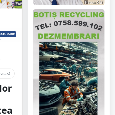
...
lvează
lor
tea