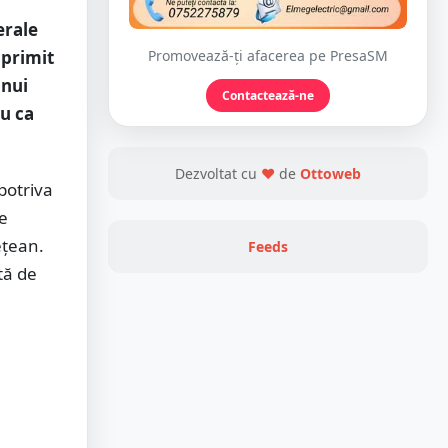
erale
 primit
Promovează-ți afacerea pe PresaSM
unui
Contactează-ne
nu ca
Dezvoltat cu
❤
de
Ottoweb
potriva
ie
ețean.
Feeds
tă de