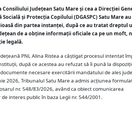
Consiliului Județean Satu Mare și cea a Direcției Gen
ă Socială și Protecția Copilului (DGASPC) Satu Mare au
ioasă din partea instanței, după ce au tratat dreptul 
udețean de a obține informații oficiale ca pe un moft, 
ie legală.
udețeană PNL Alina Ristea a câștigat procesul intentat îm
nstituții, după ce acestea au refuzat să îi pună la dispoziț
i documente necesare exercitării mandatului de ales jud
nie 2026, Tribunalul Satu Mare a admis acțiunea formula
dosarul nr. 548/83/2026, având ca obiect comunicarea
r de interes public în baza Legii nr. 544/2001.