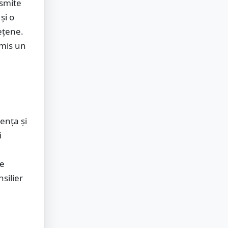
nsmite
și o
dețene.
smis un
ența și
i
le
silier