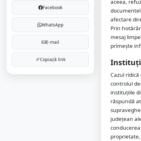
aceea, refuz
Facebook
documentele 
afectare dir
WhatsApp
Prin hotărâ
mesaj limped
E-mail
primește inf
Copiază link
Instituț
Cazul ridică
controlul de
instituțiile 
răspundă atât
supraveghea
județean ale
conducerea i
proprietate,