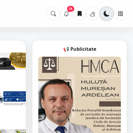
34
📢 Publicitate