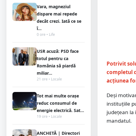
Vara, magneziul
dispare mai repede
decât crezi. Iată ce se
î...
0 ore • Life
USR acuză: PSD face
totul pentru ca
Potrivit sol
România să piardă
completul d
miliar...
21 ore • Locale
acțiunea f
Deși motivar
Tot mai multe orașe
instituțiile
reduc consumul de
energie electrică. Sat...
județean la 
19 ore • Locale
mandatul.
ANCHETĂ | Directori