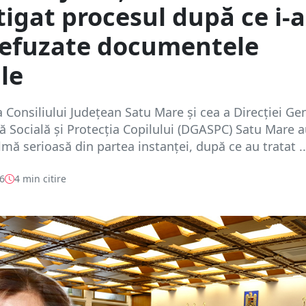
tigat procesul după ce i-
refuzate documentele
ale
Consiliului Județean Satu Mare și cea a Direcției Ge
ă Socială și Protecția Copilului (DGASPC) Satu Mare 
lmă serioasă din partea instanței, după ce au tratat ..
26
4 min citire