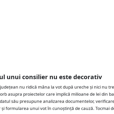
l unui consilier nu este decorativ
 județean nu ridică mâna la vot după ureche și nici nu tr
 orb asupra proiectelor care implică milioane de lei din ba
ndatul său presupune analizarea documentelor, verificar
r și formularea unui vot în cunoștință de cauză. Tocmai d