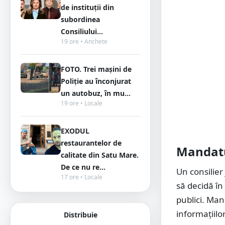
de instituții din
subordinea
Consiliului...
19 ore • Anchete
FOTO. Trei mașini de
Poliție au înconjurat
un autobuz, în mu...
19 ore • Locale
EXODUL
restaurantelor de
Mandatu
calitate din Satu Mare.
De ce nu re...
Un consilier
17 ore • Locale
să decidă în
publici. Ma
informațiilo
Distribuie