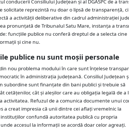
ul conducerii Consiliului Județean și al DGASPC de a tra
solicitate reprezintă nu doar o lipsă de transparență, ci 
ectă a activității deliberative din cadrul administrației ju
rea pronunțată de Tribunalul Satu Mare, instanța a tran
e: funcțiile publice nu conferă dreptul de a selecta cine
ormații și cine nu.
iile publice nu sunt moșii personale
 din nou problema modului în care sunt înțelese transpar
mocratic în administrația județeană. Consiliul Județean ș
din subordine sunt finanțate din bani publici și trebuie să
 cetățenilor, cât și aleșilor care au obligația legală de a 
 activitatea. Refuzul de a comunica documente unui con
s a creat impresia că unii dintre cei aflați vremelnic la
nstituțiilor confundă autoritatea publică cu propria
 unde accesul la informații se acordă doar celor agreați.