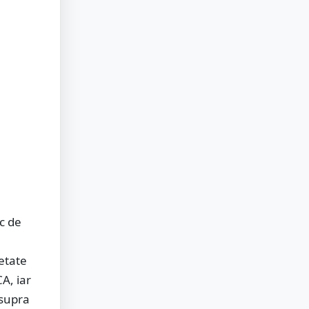
ic de
petate
A, iar
asupra