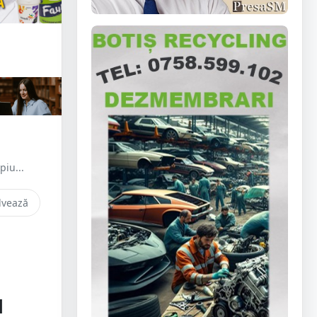
piu...
lvează
u