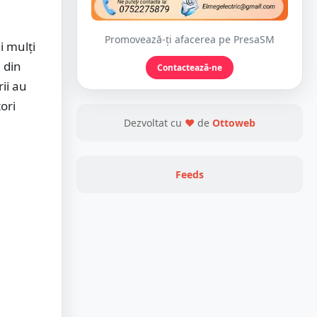
Promovează-ți afacerea pe PresaSM
i mulți
 din
Contactează-ne
ii au
ori
Dezvoltat cu
❤
de
Ottoweb
Feeds