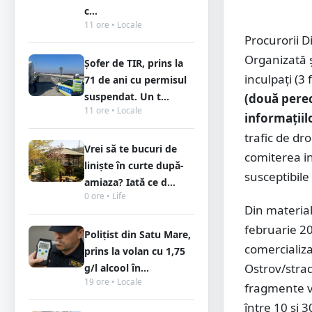
c...
11 ore • Locale
Procurorii D
Organizată ș
Șofer de TIR, prins la
inculpați (3 
71 de ani cu permisul
suspendat. Un t...
(două perec
11 ore • Locale
informațiil
trafic de dro
Vrei să te bucuri de
comiterea in
liniște în curte după-
susceptibile
amiaza? Iată ce d...
0 ore • Life
Din material
februarie 202
Polițist din Satu Mare,
comercializa
prins la volan cu 1,75
Ostrov/strad
g/l alcool în...
19 ore • Locale
fragmente 
între 10 și 3