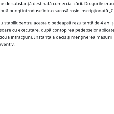
e de substanță destinată comercializării. Drogurile erau
ouă pungi introduse într-o sacoșă roșie inscripționată „C
au stabilit pentru acesta o pedeapsă rezultantă de 4 ani ș
isoare cu executare, după contopirea pedepselor aplicat
două infracțiuni. Instanța a decis și menținerea măsurii
eventiv.