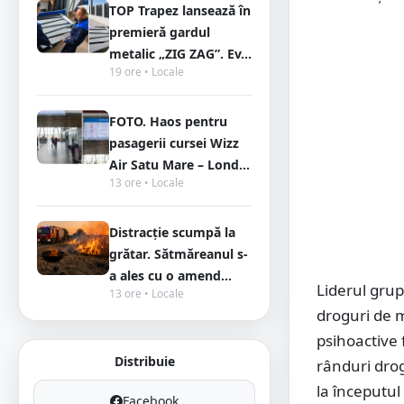
TOP Trapez lansează în
premieră gardul
metalic „ZIG ZAG”. Ev...
19 ore • Locale
FOTO. Haos pentru
pasagerii cursei Wizz
Air Satu Mare – Lond...
13 ore • Locale
Distracție scumpă la
grătar. Sătmăreanul s-
a ales cu o amend...
Liderul grup
13 ore • Locale
droguri de m
psihoactive 
Distribuie
rânduri dro
la începutul
Facebook