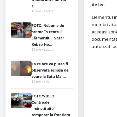
de lei.
și...
16 ore • Locale
Elementul in
membri ai ac
FOTO. Nebunie de
aceeași zonă
arome în centrul
Sătmarului! Nazar
documentat ze
Kebab Ho...
autorizați p
15 ore • Locale
La ce ore va putea fi
observată eclipsa de
soare la Satu Mar...
12 ore • Life
FOTO/VIDEO.
Controale
„reinstituite”
temporar la frontiera