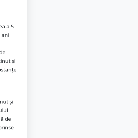
ea a 5
e ani
 de
inut și
bstanțe
nut și
ului
mă de
prinse