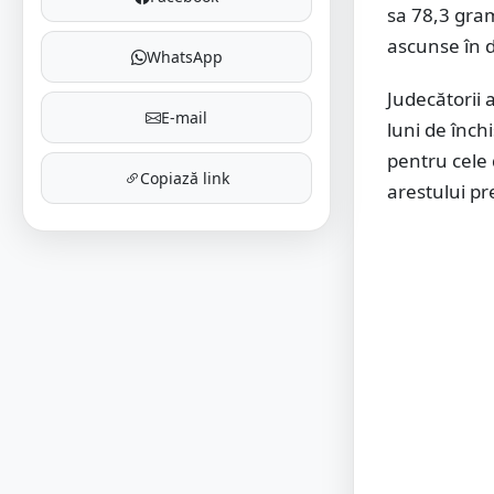
sa 78,3 gram
ascunse în d
WhatsApp
Judecătorii 
E-mail
luni de înch
pentru cele 
Copiază link
arestului pr