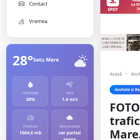
Contact
Vremea
28°
Satu Mare
Acasă
•
Anch
Anchete și Re
Umiditate
Vânt
38%
1.4 m/s
FOTO.
trafi
Presiune
Nebulozitate
Mare.
1004.6 mb
cer partial
noros