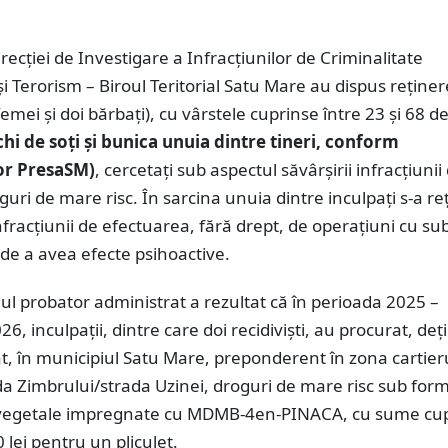
irecției de Investigare a Infracțiunilor de Criminalitate
i Terorism – Biroul Teritorial Satu Mare au dispus reținer
femei și doi bărbați), cu vârstele cuprinse între 23 și 68 d
hi de soți și bunica unuia dintre tineri, conform
or PresaSM)
, cercetați sub aspectul săvârșirii infracțiunii
guri de mare risc. În sarcina unuia dintre inculpați s-a reț
fracțiunii de efectuarea, fără drept, de operațiuni cu su
 de a avea efecte psihoactive.
ul probator administrat a rezultat că în perioada 2025 –
6, inculpații, dintre care doi recidiviști, au procurat, deți
t, în municipiul Satu Mare, preponderent în zona cartier
a Zimbrului/strada Uzinei, droguri de mare risc sub for
vegetale impregnate cu MDMB-4en-PINACA, cu sume cu
0 lei pentru un pliculeț.