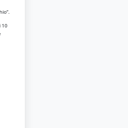
hio”.
i 10
e