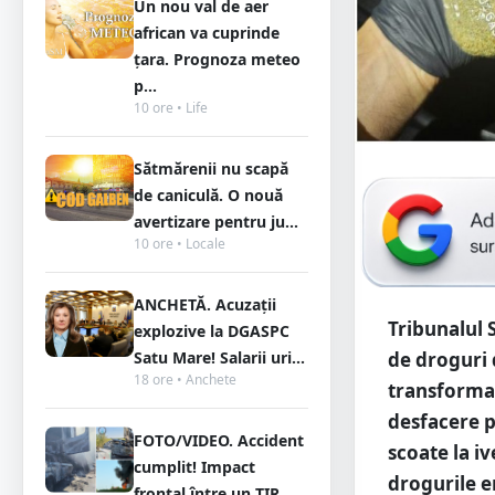
Un nou val de aer
african va cuprinde
țara. Prognoza meteo
p...
10 ore • Life
Sătmărenii nu scapă
de caniculă. O nouă
avertizare pentru ju...
10 ore • Locale
ANCHETĂ. Acuzații
Tribunalul 
explozive la DGASPC
Satu Mare! Salarii uri...
de droguri d
18 ore • Anchete
transformat
desfacere p
FOTO/VIDEO. Accident
scoate la i
cumplit! Impact
drogurile e
frontal între un TIR