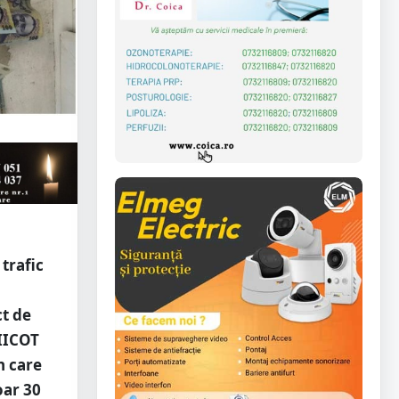
trafic
ct de
DIICOT
n care
oar 30