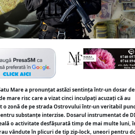
Satu Mare a pronunțat astăzi sentința într-un dosar de 
e mare risc care a vizat cinci inculpați acuzați că au
 o zonă de pe strada Ostrovului într-un veritabil pun
entru substanțe interzise. Dosarul instrumentat de 
veală o activitate desfășurată timp de mai multe luni, î
rau vândute în plicuri de tip zip-lock, uneori pentru d