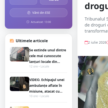
drogu
Vânt din ESE
Tribunalul 
Actualizat: 13:00
de droguri 
transformat
Ultimele articole
2 iulie 2026
Se extinde unul dintre
cele mai cunoscute
lanțuri locale din...
12 ore • Locale
VIDEO. Echipajul unei
ambulanțe aflate în
misiune, atacat cu...
10 ore • Locale