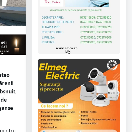
eteo
ărenii
bșnuit,
ade
 șanse
 pentru