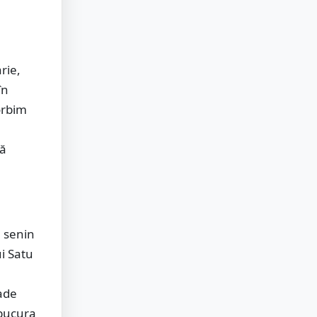
rie,
în
orbim
uă
e senin
ui Satu
rade
 bucura