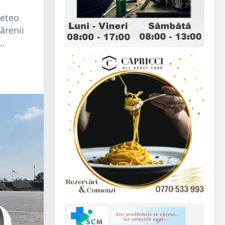
meteo
ărenii
..