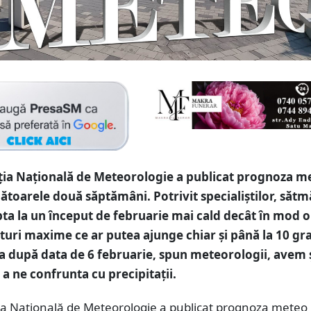
ția Națională de Meteorologie a publicat prognoza m
toarele două săptămâni. Potrivit specialiștilor, sătm
pta la un început de februarie mai cald decât în mod o
uri maxime ce ar putea ajunge chiar și până la 10 gr
ia după data de 6 februarie, spun meteorologii, avem
 a ne confrunta cu precipitații.
ia Națională de Meteorologie a publicat prognoza meteo