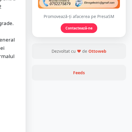
2
Promovează-ți afacerea pe PresaSM
grade.
Contactează-ne
general
ei
Dezvoltat cu
❤
de
Ottoweb
rmalul
Feeds