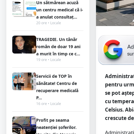
Un sătmărean acuză
un centru medical că i-
a anulat consultaț...
20 ore • Locale
TRAGEDIE. Un tânăr
român de doar 19 ani
a murit în timp ce c...
19 ore • Locale
Administra
Servicii de TOP în
sănătate! Centru de
pentru urmă
recuperare medicală
se pot aște
P...
cu temperat
16 ore • Locale
Celsius. Ab
crescute de
Profit pe seama
neatenției șoferilor.
Administraț