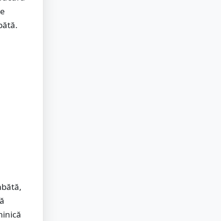
pe
bătă.
mbătă,
să
minică