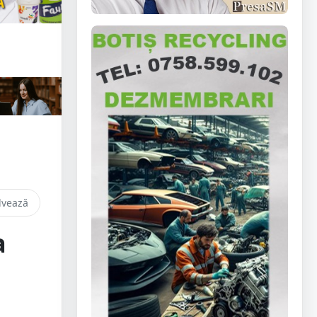
lvează
a