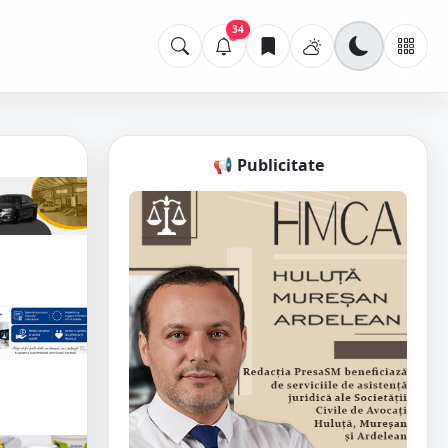
34
📢 Publicitate