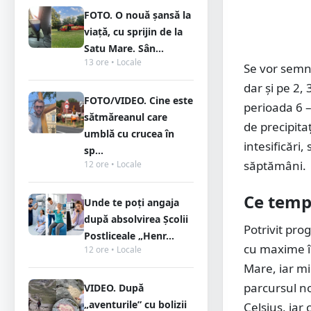
FOTO. O nouă șansă la
viață, cu sprijin de la
Satu Mare. Sân...
13 ore • Locale
Se vor semna
dar și pe 2, 
FOTO/VIDEO. Cine este
perioada 6 –
sătmăreanul care
de precipita
umblă cu crucea în
intesificăr
sp...
săptămâni.
12 ore • Locale
Ce temp
Unde te poți angaja
după absolvirea Școlii
Potrivit pro
Postliceale „Henr...
cu maxime în
12 ore • Locale
Mare, iar mi
parcursul no
VIDEO. După
„aventurile” cu bolizii
Celsius, iar