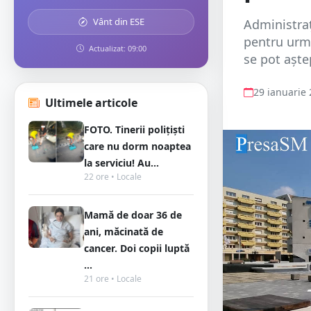
Vânt din ESE
Administra
pentru urmă
Actualizat: 09:00
se pot aște
29 ianuarie
Ultimele articole
FOTO. Tinerii polițiști
care nu dorm noaptea
la serviciu! Au...
22 ore • Locale
Mamă de doar 36 de
ani, măcinată de
cancer. Doi copii luptă
...
21 ore • Locale