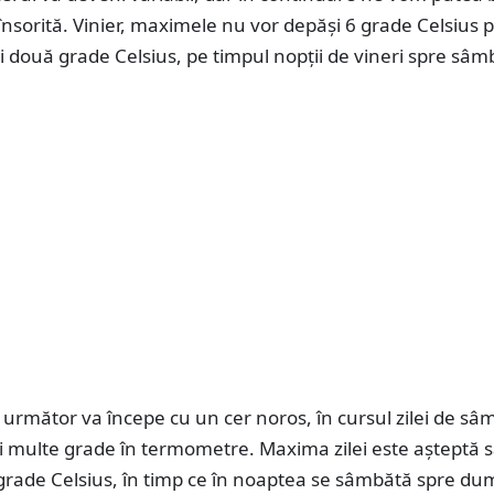
nsorită. Vinier, maximele nu vor depăși 6 grade Celsius 
 și două grade Celsius, pe timpul nopții de vineri spre sâm
rmător va începe cu un cer noros, în cursul zilei de sâ
i multe grade în termometre. Maxima zilei este așteptă 
grade Celsius, în timp ce în noaptea se sâmbătă spre du