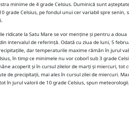
istra minime de 4 grade Celsius. Duminică sunt așteptat
 grade Celsius, pe fondul unui cer variabil spre senin, 
i.
e ridicate la Satu Mare se vor menține și pentru a doua
n intervalul de referință. Odată cu ziua de luni, 5 febru
precipitațiile, dar temperaturile maxime rămân în jurul val
sius, în timp ce minimele nu vor coborî sub 3 grade Celsi
âne acoperit și în cursul zilelor de marți și miercuri, tot 
te de precipitații, mai ales în cursul zilei de miercuri. M
 tot în jurul valorii de 10 grade Celsius, spun meteorologii