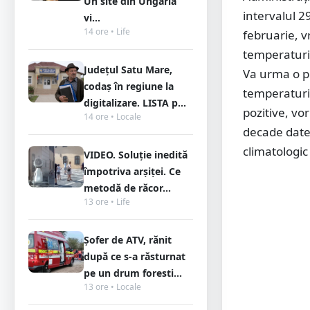
Un site din Ungaria
intervalul 2
vi...
14 ore • Life
februarie, v
temperaturi
Județul Satu Mare,
Va urma o pe
codaș în regiune la
temperaturi
digitalizare. LISTA p...
pozitive, vo
14 ore • Locale
decade date
climatologi
VIDEO. Soluție inedită
împotriva arșiței. Ce
metodă de răcor...
13 ore • Life
Șofer de ATV, rănit
după ce s-a răsturnat
pe un drum foresti...
13 ore • Locale