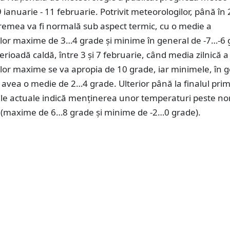
9 ianuarie - 11 februarie. Potrivit meteorologilor, până în 
remea va fi normală sub aspect termic, cu o medie a
lor maxime de 3…4 grade și minime în general de -7…-6 
rioadă caldă, între 3 și 7 februarie, când media zilnică a
lor maxime se va apropia de 10 grade, iar minimele, în 
r avea o medie de 2…4 grade. Ulterior până la finalul prim
le actuale indică menținerea unor temperaturi peste no
c (maxime de 6…8 grade și minime de -2…0 grade).