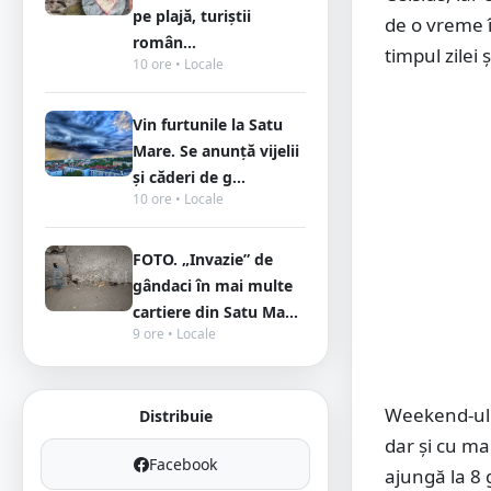
pe plajă, turiștii
de o vreme î
român...
timpul zilei
10 ore • Locale
Vin furtunile la Satu
Mare. Se anunță vijelii
și căderi de g...
10 ore • Locale
FOTO. „Invazie” de
gândaci în mai multe
cartiere din Satu Ma...
9 ore • Locale
Weekend-ul u
Distribuie
dar și cu ma
Facebook
ajungă la 8 