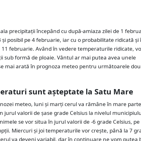
la precipitații începând cu după-amiaza zilei de 1 februa
3 și posibil pe 4 februarie, iar cu o probabilitate ridicată și 
 11 februarie. Având în vedere temperaturile ridicate, v
ții sub formă de ploaie. Vântul ar mai putea avea unele
i, se mai arată în prognoza meteo pentru următoarele do
eraturi sunt așteptate la Satu Mare
gnozei meteo, luni și marți cerul va rămâne în mare part
 jurul valorii de șase grade Celsius la nivelul municipiul
nimele se vor situa în jurul valorii de -6 grade Celsius, pe
pții. Miercuri și joi temperaturile vor crește, până la 7 g
 cerul va deveni variabil, dar în continuare ne vom putea