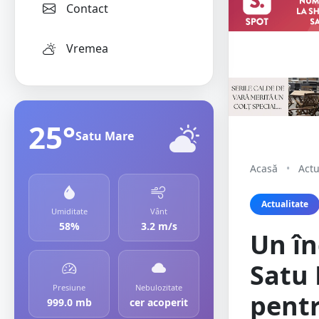
Contact
Vremea
25°
Satu Mare
Acasă
•
Actu
Actualitate
Umiditate
Vânt
58%
3.2 m/s
Un în
Satu
Presiune
Nebulozitate
pent
999.0 mb
cer acoperit