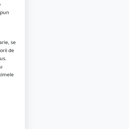
e
spun
arie, se
orii de
us.
cu
aximele
.