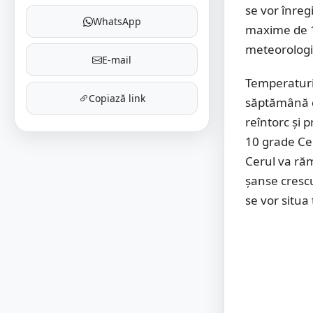
se vor înreg
WhatsApp
maxime de 10
meteorologi
E-mail
Temperaturil
Copiază link
săptămână di
reîntorc și 
10 grade Cel
Cerul va răm
șanse crescu
se vor situa