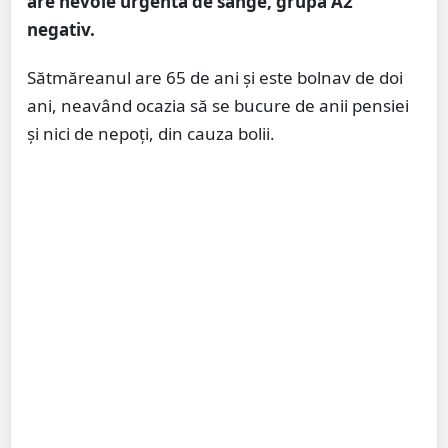
are nevoie urgentă de sânge, grupa A2
negativ.
Sătmăreanul are 65 de ani și este bolnav de doi
ani, neavând ocazia să se bucure de anii pensiei
și nici de nepoți, din cauza bolii.