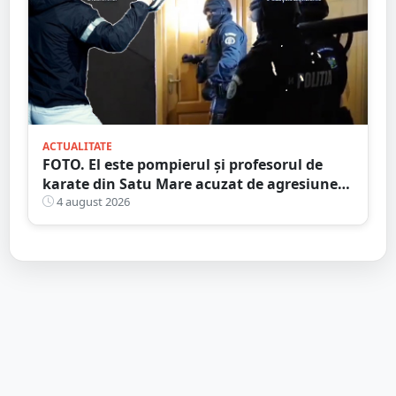
ACTUALITATE
FOTO. El este pompierul și profesorul de
karate din Satu Mare acuzat de agresiune
intimă asupra unui minor
4 august 2026