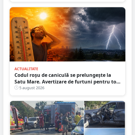
ACTUALITATE
Codul roșu de caniculă se prelungește la
Satu Mare. Avertizare de furtuni pentru tot
județul
5 august 2026