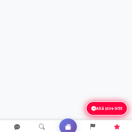
Altă știre
0/55