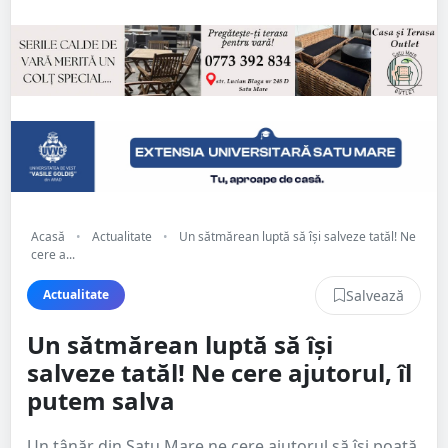
Acasă
•
Actualitate
•
Un sătmărean luptă să își salveze tatăl! Ne
cere a...
Salvează
Actualitate
Un sătmărean luptă să își
salveze tatăl! Ne cere ajutorul, îl
putem salva
Un tânăr din Satu Mare ne cere ajutorul să își poată