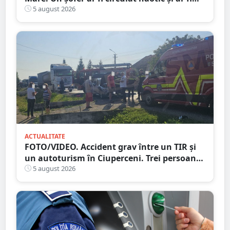
intrat de mai multe ori pe contrasens
5 august 2026
ACTUALITATE
FOTO/VIDEO. Accident grav între un TIR și
un autoturism în Ciuperceni. Trei persoane
implicate
5 august 2026