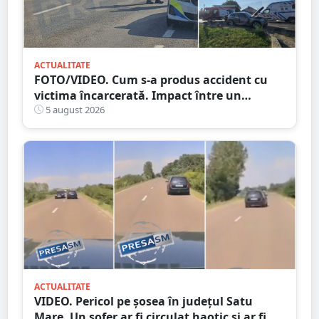
ACTUALITATE
FOTO/VIDEO. Cum s-a produs accident cu
victima încarcerată. Impact între un
camion și o mașină, pe DN19
5 august 2026
ACTUALITATE
VIDEO. Pericol pe șosea în județul Satu
Mare. Un șofer ar fi circulat haotic și ar fi