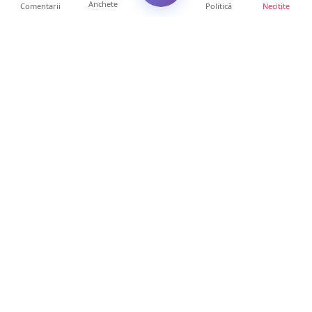
Anchete
Comentarii
Politică
Necitite
Ultimele articole
FOTO/VIDEO. Controale „reinstituite”
temporar la frontiera c...
11 ore • Locale
Șofer de TIR, prins la 71 de ani cu permisul
suspendat. Un t...
11 ore • Locale
Polițist din Satu Mare, prins la volan cu 1,75
g/l alcool în...
19 ore • Locale
TOP Trapez lansează în premieră gardul
metalic „ZIG ZAG”. Ev...