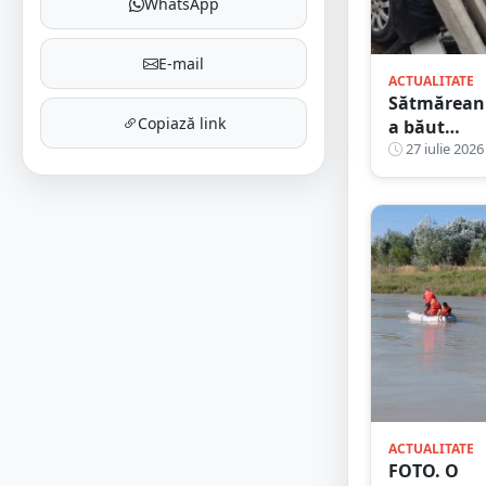
WhatsApp
E-mail
ACTUALITATE
Sătmărean
Copiază link
a băut
zdravăn,
27 iulie 2026
apoi s-a
urcat la
volan. A
ajuns cu
mașina în
stâlp
ACTUALITATE
FOTO. O