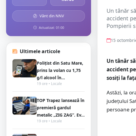
Un tânăr să
Vânt din NNV
accident pe
Pompierii so
Actualizat: 01:00
15 octombri
Ultimele articole
Un tânăr să
Polițist din Satu Mare,
accident pe
prins la volan cu 1,75
sosiți la fa
g/l alcool în...
19 ore • Locale
Astăzi, la o
TOP Trapez lansează în
județului Sa
premieră gardul
persoane pri
metalic „ZIG ZAG”. Ev...
19 ore • Locale