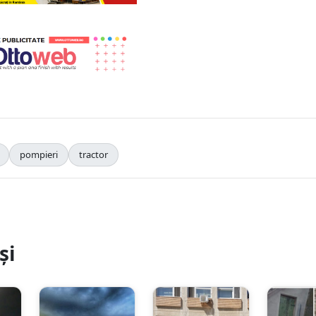
pompieri
tractor
și