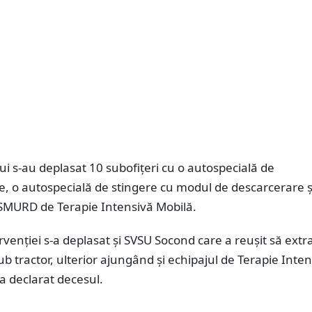
lui s-au deplasat 10 subofițeri cu o autospecială de
, o autospecială de stingere cu modul de descarcerare ș
MURD de Terapie Intensivă Mobilă.
ervenției s-a deplasat și SVSU Socond care a reușit să extr
ub tractor, ulterior ajungând și echipajul de Terapie Inte
a declarat decesul.