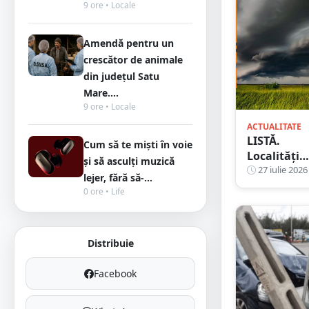
9 ore • Locale
Amendă pentru un
crescător de animale
din județul Satu
Mare....
9 ore • Locale
ACTUALITATE
LISTĂ.
Cum să te miști în voie
Localități
și să asculți muzică
din Satu
27 iulie 2026
lejer, fără să-...
Mare sub
0 ore • Life
Cod
portocaliu
de furtună
Distribuie
grindină și
vijelie
Facebook