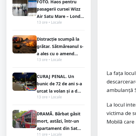
FOTO. Haos pentru
pasagerii cursei Wizz
Air Satu Mare – Lond...
13 ore • Locale
Distracție scumpă la
grătar. Sătmăreanul s-
a ales cu o amend...
13 ore • Locale
La fața locu
CURAJ PENAL. Un
descarcerare
bunic de 72 de ani s-a
ambulanță S
urcat la volan și a d...
13 ore • Locale
La locul int
victima de s
DRAMĂ. Bărbat găsit
mort, astăzi, într-un
Mobilă care 
apartament din Sat...
11 ore • Locale