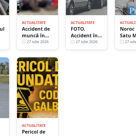
ACTUALITATE
ACTUALITATE
ACTUALI
ul
Accident de
FOTO.
Noroc 
muncă în
Accident în
Satu M
județul Satu
27 iulie 2026
lanț, cu trei
27 iulie 2026
Un bil
27 iuli
Mare. Un
mașini, la
jucat l
tânăr și-a
intrarea în
loterie
prins mâna
sensul
adus 
într-un
giratoriu de
câștig
utilaj. A
pe
mare
ajuns la
bulevardul
spital
Lucian
Blaga -
Micro 17
ACTUALITATE
Pericol de