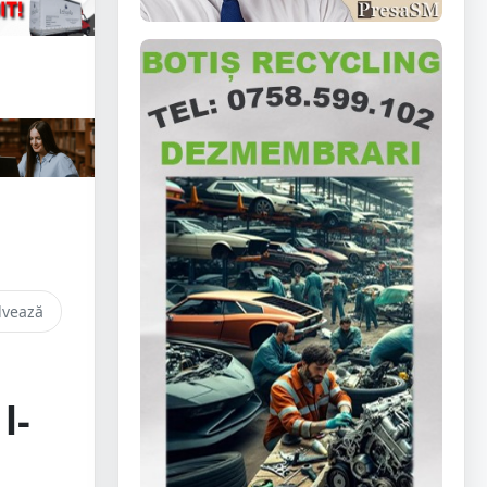
lvează
l-