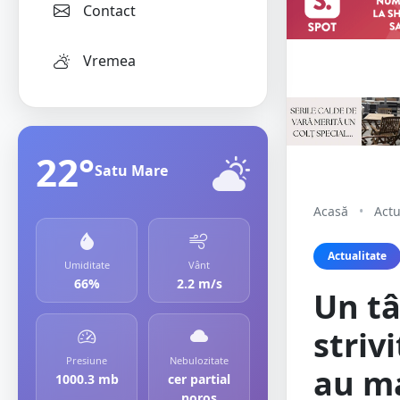
Contact
Vremea
22°
Satu Mare
Acasă
•
Actu
Actualitate
Umiditate
Vânt
66%
2.2 m/s
Un t
striv
Presiune
Nebulozitate
au ma
1000.3 mb
cer partial
noros