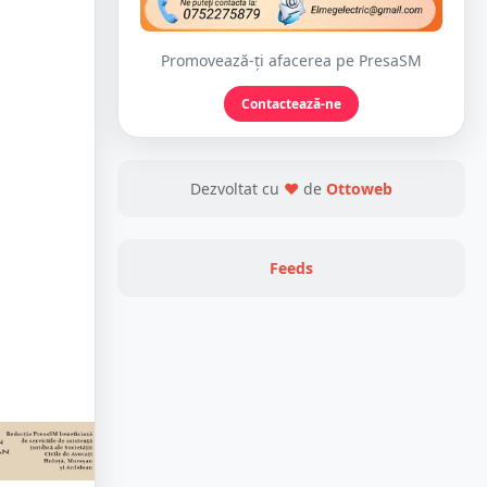
Promovează-ți afacerea pe PresaSM
Contactează-ne
Dezvoltat cu
❤
de
Ottoweb
Feeds