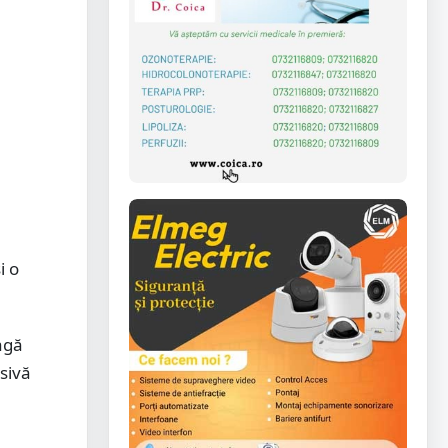
i o
agă
nsivă