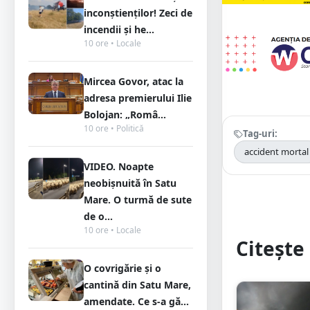
inconștienților! Zeci de
incendii și he...
10 ore • Locale
Mircea Govor, atac la
adresa premierului Ilie
Bolojan: „Româ...
10 ore • Politică
Tag-uri:
accident mortal
VIDEO. Noapte
neobișnuită în Satu
Mare. O turmă de sute
de o...
10 ore • Locale
Citește 
O covrigărie și o
cantină din Satu Mare,
amendate. Ce s-a gă...