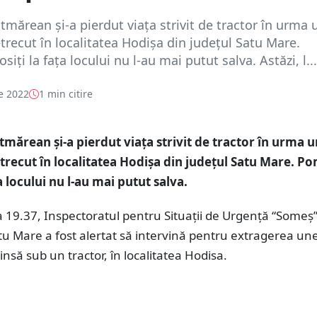
tmărean și-a pierdut viața strivit de tractor în urma 
trecut în localitatea Hodișa din județul Satu Mare.
siți la fața locului nu l-au mai putut salva. Astăzi, l...
e 2022
1 min citire
tmărean și-a pierdut viața strivit de tractor în urma u
trecut în localitatea Hodișa din județul Satu Mare. Po
ța locului nu l-au mai putut salva.
ra 19.37, Inspectoratul pentru Situații de Urgență “Someș”
tu Mare a fost alertat să intervină pentru extragerea une
nsă sub un tractor, în localitatea Hodisa.