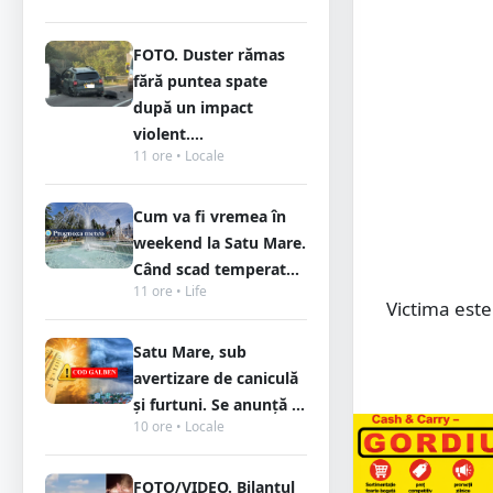
FOTO. Duster rămas
fără puntea spate
după un impact
violent....
11 ore • Locale
Cum va fi vremea în
weekend la Satu Mare.
Când scad temperat...
11 ore • Life
Victima este
Satu Mare, sub
avertizare de caniculă
și furtuni. Se anunță ...
10 ore • Locale
FOTO/VIDEO. Bilanțul