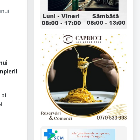
unui
nui
mpierii
 al
i