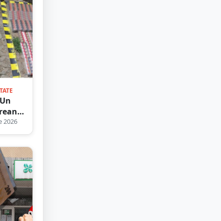
TATE
 Un
rean,
n
e 2026
ua
or
.
ii i-au
la ușă