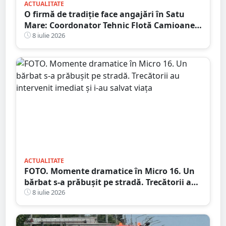
ACTUALITATE
O firmă de tradiție face angajări în Satu
Mare: Coordonator Tehnic Flotă Camioane,
Dispecer Transport Marfă Internațional,
8 iulie 2026
Contabil cu Experiență
ACTUALITATE
FOTO. Momente dramatice în Micro 16. Un
bărbat s-a prăbușit pe stradă. Trecătorii au
intervenit imediat și i-au salvat viața
8 iulie 2026