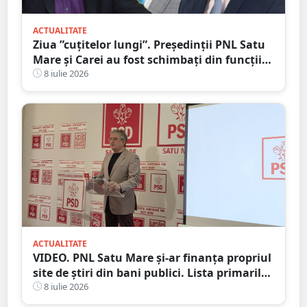
ACTUALITATE
Ziua ”cuțitelor lungi”. Președinții PNL Satu
Mare și Carei au fost schimbați din funcții
pentru ”abateri, trădări și dezinteres”
8 iulie 2026
ACTUALITATE
VIDEO. PNL Satu Mare și-ar finanța propriul
site de știri din bani publici. Lista primarilor
liberali care au ”decartat”
8 iulie 2026