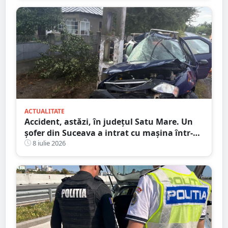
ACTUALITATE
Accident, astăzi, în județul Satu Mare. Un
șofer din Suceava a intrat cu mașina într-
un stâlp
8 iulie 2026