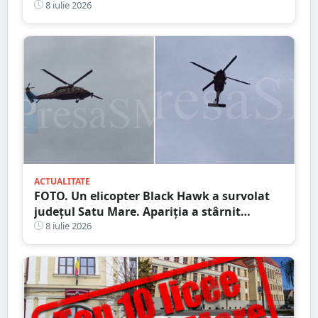
8 iulie 2026
ACTUALITATE
FOTO. Un elicopter Black Hawk a survolat
județul Satu Mare. Apariția a stârnit
curiozitatea localnicilor
8 iulie 2026