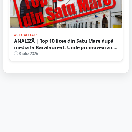
ACTUALITATE
ANALIZĂ | Top 10 licee din Satu Mare după
media la Bacalaureat. Unde promovează cei
mai mulți elevi cu note mari
8 iulie 2026