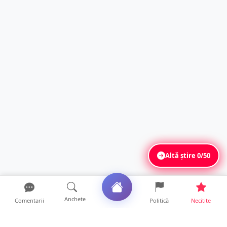
Altă știre
0/50
Anchete
Comentarii
Politică
Necitite