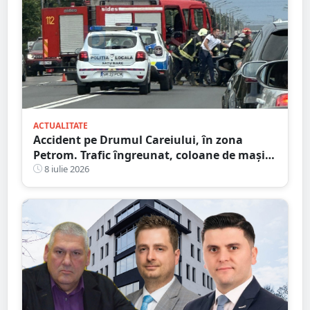
ACTUALITATE
Accident pe Drumul Careiului, în zona
Petrom. Trafic îngreunat, coloane de mașini
spre Auchan
8 iulie 2026