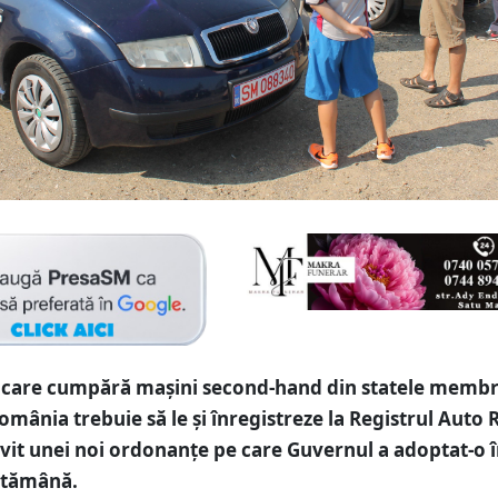
 care cumpără mașini second-hand din statele membr
România trebuie să le și înregistreze la Registrul Aut
ivit unei noi ordonanțe pe care Guvernul a adoptat-o 
ptămână.