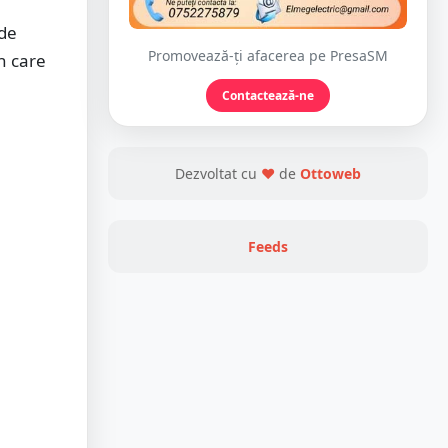
 de
Promovează-ți afacerea pe PresaSM
n care
Contactează-ne
Dezvoltat cu
❤
de
Ottoweb
Feeds