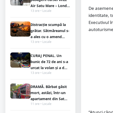
Air Satu Mare – Lond...
De asemenea,
13 ore • Locale
identitate, 
Executivul 
Distracție scumpă la
autoturisme
grătar. Sătmăreanul s-
a ales cu o amend...
13 ore • Locale
CURAJ PENAL. Un
bunic de 72 de ani s-a
urcat la volan și a d...
13 ore • Locale
DRAMĂ. Bărbat găsit
mort, astăzi, într-un
apartament din Sat...
11 ore • Locale
“Atunci cân