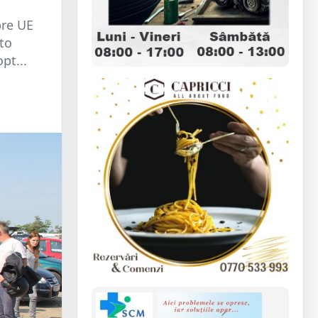
bre UE
uto
pt...