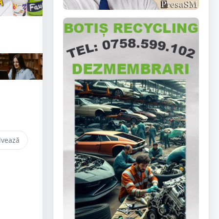
lvează