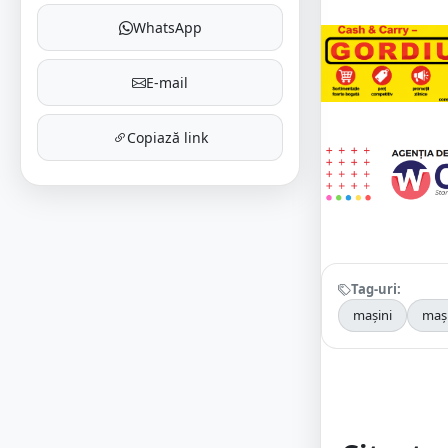
WhatsApp
E-mail
Copiază link
Tag-uri:
mașini
mași