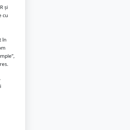
R şi
e cu
 în
vom
âmple”,
res.
,
i