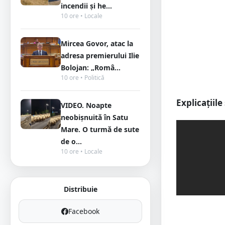
incendii și he...
10 ore • Locale
Mircea Govor, atac la
adresa premierului Ilie
Bolojan: „Româ...
10 ore • Politică
Explicațiile 
VIDEO. Noapte
neobișnuită în Satu
Mare. O turmă de sute
de o...
10 ore • Locale
Distribuie
Facebook