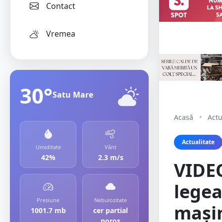
Contact
Vremea
30°
Satu Mare
Acasă
•
Actu
Actualitate
Umiditate
Vânt
42%
2.3 m/s
VIDEO
legea
Presiune
Nebulozitate
mași
1001.7 mb
cer partial
noros