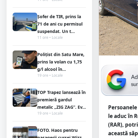
Șofer de TIR, prins la
71 de ani cu permisul
suspendat. Un t...
11 ore • Locale
Polițist din Satu Mare,
prins la volan cu 1,75
g/l alcool în...
19 ore • Locale
TOP Trapez lansează în
premieră gardul
Persoanele
metalic „ZIG ZAG”. Ev...
19 ore • Locale
le aduc în 
(RAR), potr
FOTO. Haos pentru
această să
pasagerii cursei Wizz