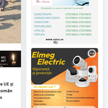
e UE și
o Român
în