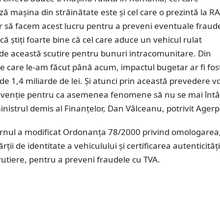
ză maşina din străinătate este şi cel care o prezintă la RA
r să facem acest lucru pentru a preveni eventuale fraud
că ştiţi foarte bine că cel care aduce un vehicul rulat
 de această scutire pentru bunuri intracomunitare. Din
 pe care le-am făcut până acum, impactul bugetar ar fi fost
i de 1,4 miliarde de lei. Şi atunci prin această prevedere 
revenţie pentru ca asemenea fenomene să nu se mai înt
inistrul demis al Finanţelor, Dan Vâlceanu, potrivit Agerp
ernul a modificat Ordonanţa 78/2000 privind omologarea
rţii de identitate a vehiculului şi certificarea autenticităţi
rutiere, pentru a preveni fraudele cu TVA.