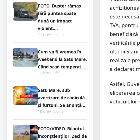
FOTO. Duster rămas
achiziţionea
fără puntea spate
este necesa
după un impact
TVA, pentru 
violent....
beneficiază
11 ore • Locale
verificările
ultimii 5 an
Cum va fi vremea în
weekend la Satu Mare.
realiza o p
Când scad temperat...
a declarat m
11 ore • Life
Astfel, Guv
Satu Mare, sub
eliberarea că
avertizare de caniculă
vehiculelor 
și furtuni. Se anunță ...
10 ore • Locale
FOTO/VIDEO. Bilanțul
inconștienților! Zeci de