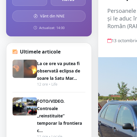
Persoanele
Vânt din NNE
și le aduc 
Român (RAR)
Actualizat: 14:00
13 octombri
Ultimele articole
La ce ore va putea fi
observată eclipsa de
soare la Satu Mar...
12 ore • Life
FOTO/VIDEO.
Controale
„reinstituite”
temporar la frontiera
c...
11 ore • Locale