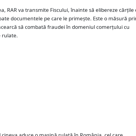
 RAR va transmite Fiscului, înainte să elibereze cărțile
toate documentele pe care le primește. Este o măsură pri
încearcă să combată fraudei în domeniul comerțului cu
 rulate.
d cineva aduce o maşină rulată în România, cel care