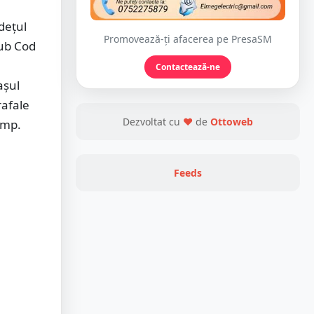
udețul
Promovează-ți afacerea pe PresaSM
sub Cod
Contactează-ne
așul
rafale
Dezvoltat cu
❤
de
Ottoweb
/mp.
Feeds