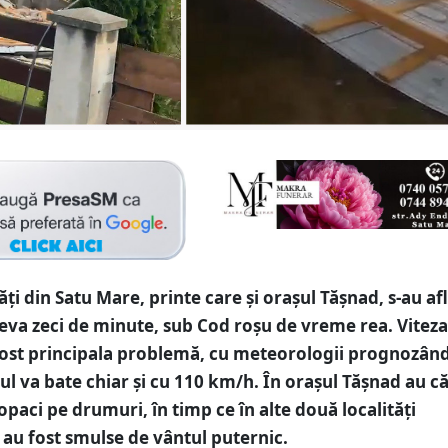
ăți din Satu Mare, printe care și orașul Tășnad, s-au afla
eva zeci de minute, sub Cod roșu de vreme rea. Viteza
fost principala problemă, cu meteorologii prognozând
tul va bate chiar și cu 110 km/h. În orașul Tășnad au c
opaci pe drumuri, în timp ce în alte două localități
 au fost smulse de vântul puternic.