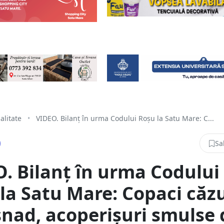
alitate
•
VIDEO. Bilanț în urma Codului Roșu la Satu Mare: C...
Sa
. Bilanț în urma Codului
la Satu Mare: Copaci căzu
șnad, acoperișuri smulse 