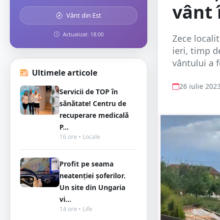
vânt 
Vânt din Est
Actualizat: 18:00
Zece locali
ieri, timp 
vântului a 
Ultimele articole
26 iulie 202
Servicii de TOP în
sănătate! Centru de
recuperare medicală
P...
16 ore • Locale
Profit pe seama
neatenției șoferilor.
Un site din Ungaria
vi...
14 ore • Life