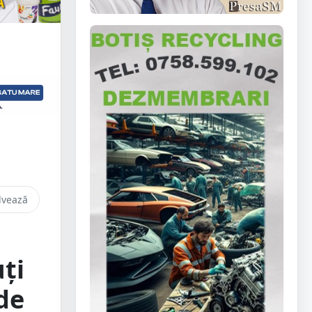
lvează
ți
de