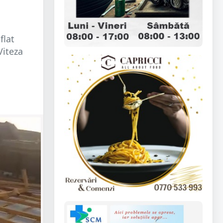
flat
Viteza