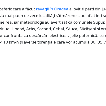
sferic care a făcut
ravagii în Oradea
a lovit și părți din j
u mai puțin de zece localități sătmărene s-au aflat ieri 
e rea, iar meteorologii au avertizat că comunele Supur,
tiug, Hodod, Acâș, Socond, Cehal, Săuca, Săcășeni și or
r confrunta cu descărcări electrice, vijelie puternică, cu 
-110 km/h și averse torențiale care vor acumula 30..35 l