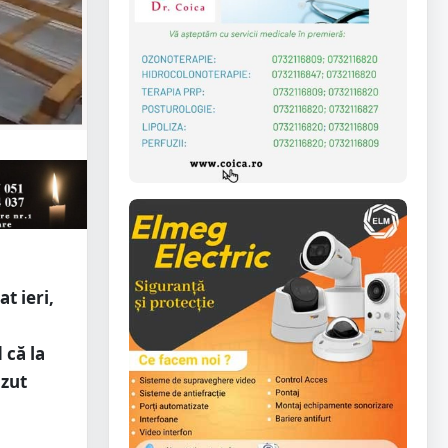
t ieri,
 că la
ăzut