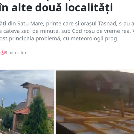
în alte două localități
tăți din Satu Mare, printe care și orașul Tășnad, s-au a
de câteva zeci de minute, sub Cod roșu de vreme rea. 
fost principala problemă, cu meteorologii prog...
3
3 min citire