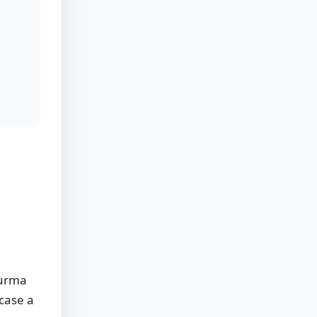
 urma
 case a