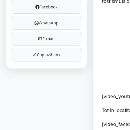
fost smuls de
Facebook
WhatsApp
E-mail
Copiază link
[video_yout
Tot în locali
[video_face