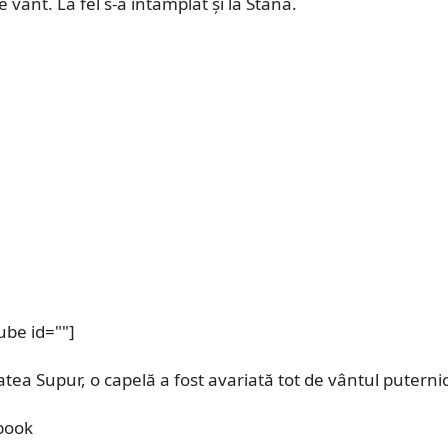
 vânt. La fel s-a întâmplat și la Stâna.
ube id=""]
tatea Supur, o capelă a fost avariată tot de vântul puternic
book