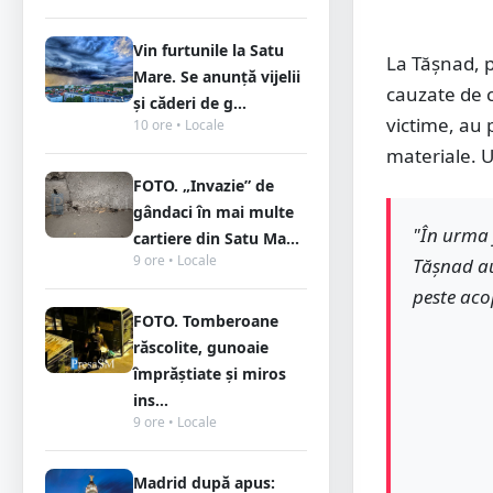
Vin furtunile la Satu
La Tășnad, p
Mare. Se anunță vijelii
cauzate de c
și căderi de g...
victime, au 
10 ore • Locale
materiale. U
FOTO. „Invazie” de
gândaci în mai multe
"În urma 
cartiere din Satu Ma...
9 ore • Locale
Tășnad au
peste aco
FOTO. Tomberoane
răscolite, gunoaie
împrăștiate și miros
ins...
9 ore • Locale
Madrid după apus: