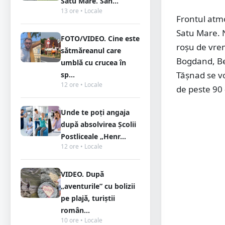
Satu Mare. Sân...
13 ore • Locale
Frontul atmo
Satu Mare. N
FOTO/VIDEO. Cine este
roșu de vrem
sătmăreanul care
Bogdand, Bel
umblă cu crucea în
Tășnad se vo
sp...
12 ore • Locale
de peste 90 
Unde te poți angaja
după absolvirea Școlii
Postliceale „Henr...
12 ore • Locale
VIDEO. După
„aventurile” cu bolizii
pe plajă, turiștii
român...
10 ore • Locale