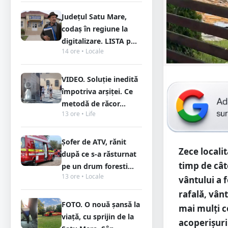
Județul Satu Mare,
codaș în regiune la
digitalizare. LISTA p...
14 ore • Locale
VIDEO. Soluție inedită
împotriva arșiței. Ce
metodă de răcor...
13 ore • Life
Șofer de ATV, rănit
Zece localit
după ce s-a răsturnat
timp de cât
pe un drum foresti...
13 ore • Locale
vântului a 
rafală, vân
FOTO. O nouă șansă la
mai mulți c
viață, cu sprijin de la
acoperișuri