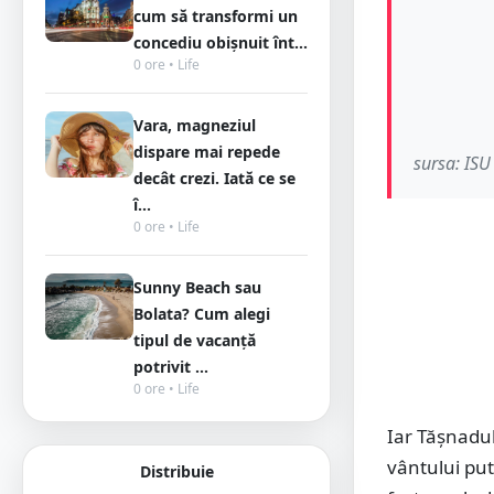
cum să transformi un
concediu obișnuit înt...
0 ore • Life
Vara, magneziul
dispare mai repede
sursa: ISU
decât crezi. Iată ce se
î...
0 ore • Life
Sunny Beach sau
Bolata? Cum alegi
tipul de vacanță
potrivit ...
0 ore • Life
Iar Tășnadul
vântului put
Distribuie