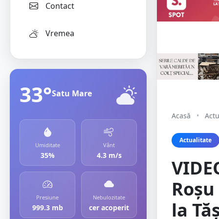
Contact
Vremea
33°
Satu Mare
Acasă
•
Actu
Actualitate
Umiditate
Vânt
35%
4.3 m/s
VIDEO
Roșu 
Presiune
Nebulozitate
la Tă
999.3 mb
cer acoperit