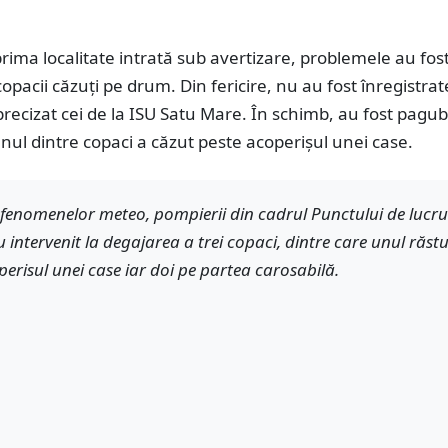
rima localitate intrată sub avertizare, problemele au fos
opacii căzuți pe drum. Din fericire, nu au fost înregistrat
precizat cei de la ISU Satu Mare. În schimb, au fost pagu
nul dintre copaci a căzut peste acoperișul unei case.
fenomenelor meteo, pompierii din cadrul Punctului de lucru
 intervenit la degajarea a trei copaci, dintre care unul răst
perisul unei case iar doi pe partea carosabilă.