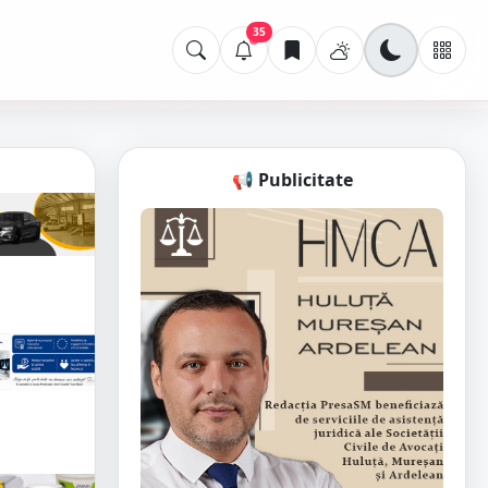
35
📢 Publicitate