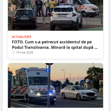
ACTUALITATE
FOTO. Cum s-a petrecut accidentul de pe
Podul Transilvania. Minoră la spital după ce
a fost lovită pe trecere
19 mai 2026