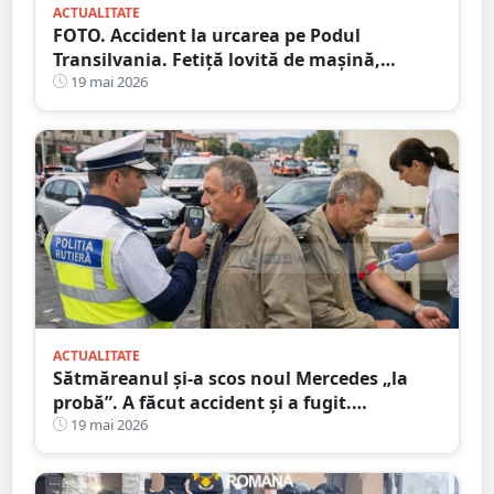
ACTUALITATE
FOTO. Accident la urcarea pe Podul
Transilvania. Fetiță lovită de mașină,
aruncată în aer
19 mai 2026
ACTUALITATE
Sătmăreanul și-a scos noul Mercedes „la
probă”. A făcut accident și a fugit.
Etilotestul, dat peste cap
19 mai 2026