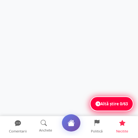
Altă știre
0/63
Anchete
Comentarii
Politică
Necitite