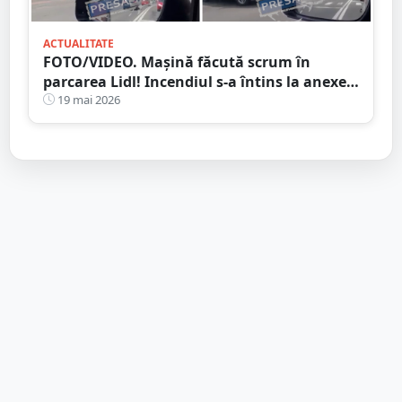
ACTUALITATE
FOTO/VIDEO. Mașină făcută scrum în
parcarea Lidl! Incendiul s-a întins la anexele
din jur
19 mai 2026