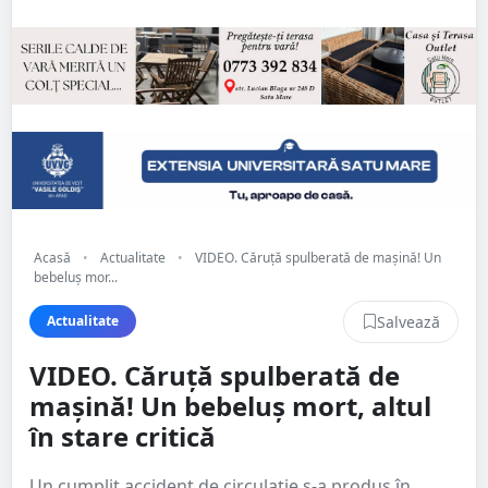
Acasă
•
Actualitate
•
VIDEO. Căruță spulberată de mașină! Un
bebeluș mor...
Salvează
Actualitate
VIDEO. Căruță spulberată de
mașină! Un bebeluș mort, altul
în stare critică
Un cumplit accident de circulație s-a produs în