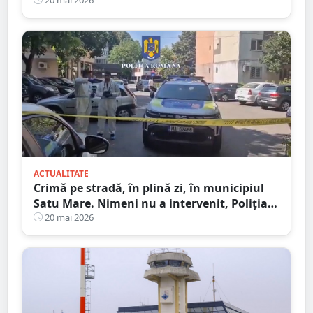
Persoană în stare critică
ACTUALITATE
Crimă pe stradă, în plină zi, în municipiul
Satu Mare. Nimeni nu a intervenit, Poliția a
dat o simplă amendă!
20 mai 2026