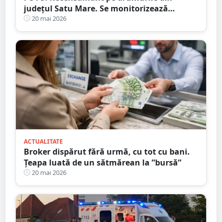
județul Satu Mare. Se monitorizează
traficul rutier
20 mai 2026
ACTUALITATE
Broker dispărut fără urmă, cu tot cu bani.
Țeapa luată de un sătmărean la ”bursă”
20 mai 2026