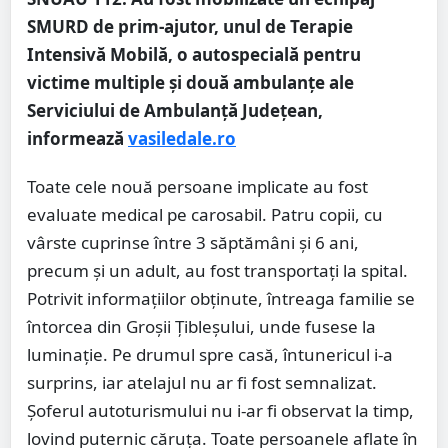
SMURD de prim-ajutor, unul de Terapie
Intensivă Mobilă, o autospecială pentru
victime multiple și două ambulanțe ale
Serviciului de Ambulanță Județean,
informează
vasiledale.ro
Toate cele nouă persoane implicate au fost
evaluate medical pe carosabil. Patru copii, cu
vârste cuprinse între 3 săptămâni și 6 ani,
precum și un adult, au fost transportați la spital.
Potrivit informațiilor obținute, întreaga familie se
întorcea din Groșii Țibleșului, unde fusese la
luminație. Pe drumul spre casă, întunericul i-a
surprins, iar atelajul nu ar fi fost semnalizat.
Șoferul autoturismului nu i-ar fi observat la timp,
lovind puternic căruța. Toate persoanele aflate în