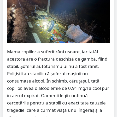
Mama copiilor a suferit răni ușoare, iar tatăl
acestora are o fractură deschisă de gambă, fiind
stabil. Șoferul autoturismului nu a fost rănit.
Polițiștii au stabilit că șoferul mașinii nu
consumase alcool. În schimb, căruțașul, tatăl
copiilor, avea o alcoolemie de 0,91 mg/l alcool pur
în aerul expirat. Oamenii legii continuă
cercetările pentru a stabili cu exactitate cauzele
tragediei care a curmat viața unui îngeraș și a