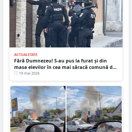
ACTUALITATE
Fără Dumnezeu! S-au pus la furat și din
masa elevilor în cea mai săracă comună din
județul Satu Mare
19 mai 2026