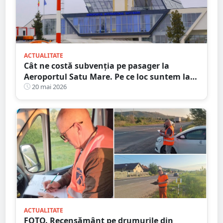
ACTUALITATE
Cât ne costă subvenția pe pasager la
Aeroportul Satu Mare. Pe ce loc suntem la
nivel național
20 mai 2026
ACTUALITATE
FOTO. Recensământ pe drumurile din