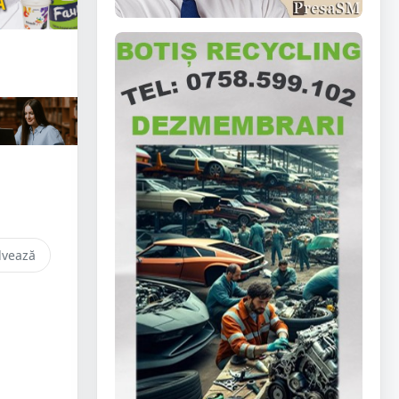
lvează