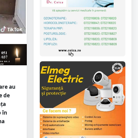
are au
e de
ața
 în
na