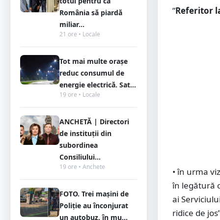
totul pentru ca
”
Referitor 
România să piardă
miliar...
21 ore • Locale
Tot mai multe orașe
reduc consumul de
energie electrică. Sat...
19 ore • Locale
ANCHETĂ | Directori
de instituții din
subordinea
Consiliului...
19 ore • Anchete
• în urma vi
în legătură 
FOTO. Trei mașini de
ai Serviciul
Poliție au înconjurat
ridice de jo
un autobuz, în mu...