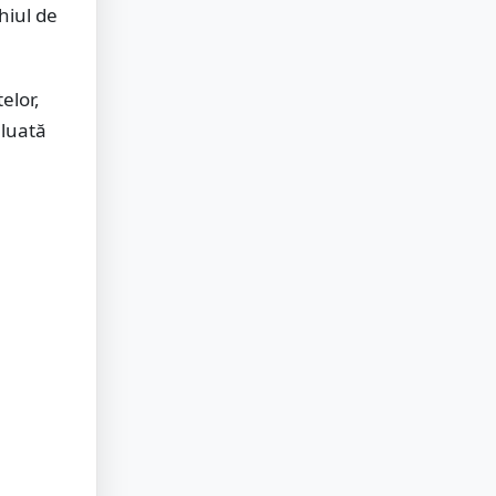
hiul de
elor,
eluată