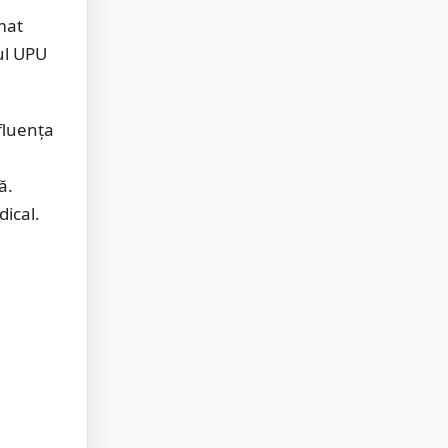
lmat
ul UPU
nfluența
ă.
ical.