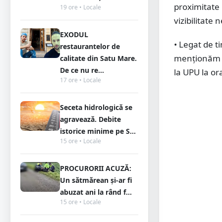
proximitate
19 ore • Locale
vizibilitate 
EXODUL
• Legat de t
restaurantelor de
menționăm că
calitate din Satu Mare.
De ce nu re...
la UPU la or
17 ore • Locale
Seceta hidrologică se
agravează. Debite
istorice minime pe S...
15 ore • Locale
PROCURORII ACUZĂ:
Un sătmărean și-ar fi
abuzat ani la rând f...
15 ore • Locale