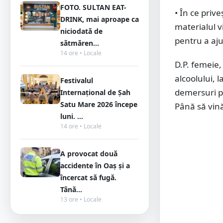
FOTO. SULTAN EAT-
• În ce priv
DRINK, mai aproape ca
materialul v
niciodată de
pentru a aj
sătmăren...
14 ore • Locale
D.P. femeie,
alcoolului, l
Festivalul
demersuri p
Internațional de Șah
Satu Mare 2026 începe
Până să vin
luni. ...
14 ore • Locale
A provocat două
accidente în Oaș și a
încercat să fugă.
Tână...
13 ore • Locale