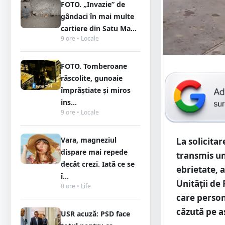
FOTO. „Invazie” de
gândaci în mai multe
cartiere din Satu Ma...
9 ore • Locale
FOTO. Tomberoane
răscolite, gunoaie
împrăștiate și miros
ins...
9 ore • Locale
Vara, magneziul
La solicita
dispare mai repede
transmis un
decât crezi. Iată ce se
ebrietate, a
î...
Unității de
0 ore • Life
care person
căzută pe as
USR acuză: PSD face