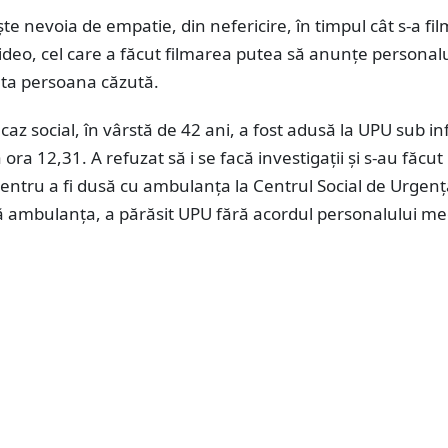
ește nevoia de empatie, din nefericire, în timpul cât s-a fi
ideo, cel care a făcut filmarea putea să anunțe personal
uta persoana căzută.
 caz social, în vârstă de 42 ani, a fost adusă la UPU sub i
a ora 12,31. A refuzat să i se facă investigații și s-au făcut
entru a fi dusă cu ambulanța la Centrul Social de Urgenț
ă ambulanța, a părăsit UPU fără acordul personalului med