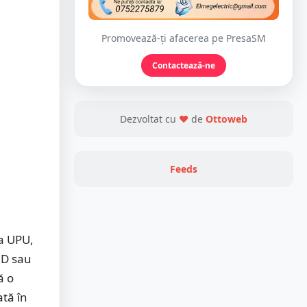
Promovează-ți afacerea pe PresaSM
Contactează-ne
Dezvoltat cu
❤
de
Ottoweb
Feeds
ța UPU,
URD sau
ă o
ată în