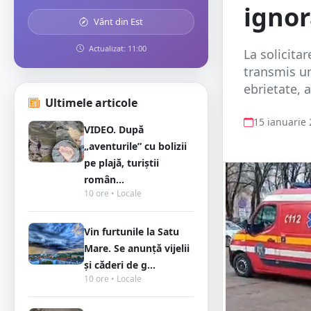
ignor
Vânt din Est
Actualizat: 11:00
La solicita
transmis un
ebrietate, 
Ultimele articole
15 ianuarie
VIDEO. După
„aventurile” cu bolizii
pe plajă, turiștii
român...
10 ore • Locale
Vin furtunile la Satu
Mare. Se anunță vijelii
și căderi de g...
10 ore • Locale