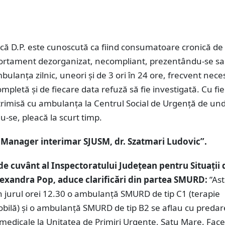
ă D.P. este cunoscută ca fiind consumatoare cronică de 
rtament dezorganizat, necompliant, prezentându-se sau
ulanța zilnic, uneori și de 3 ori în 24 ore, frecvent nece
ompletă și de fiecare data refuză să fie investigată. Cu fi
trimisă cu ambulanța la Centrul Social de Urgență de un
-se, pleacă la scurt timp.
 Manager interimar SJUSM, dr. Szatmari Ludovic”.
de cuvânt al Inspectoratului Județean pentru Situații 
exandra Pop, aduce clarificări din
partea SMURD
:
”Ast
în jurul orei 12.30 o ambulanță SMURD de tip C1 (terapie
obilă) și o ambulanță SMURD de tip B2 se aflau cu preda
 medicale la Unitatea de Primiri Urgențe, Satu Mare. Fac