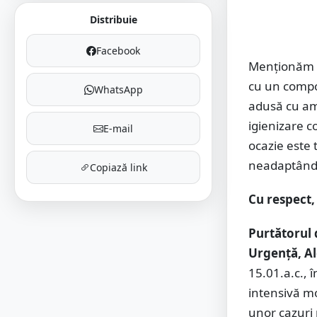
Distribuie
Facebook
Menționăm c
cu un compo
WhatsApp
adusă cu amb
igienizare c
E-mail
ocazie este 
neadaptându
Copiază link
Cu respect,
Purtătorul 
Urgență, Al
15.01.a.c., 
intensivă m
unor cazuri