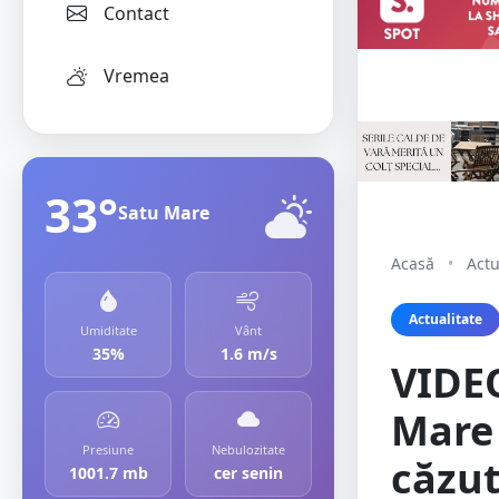
Contact
Vremea
33°
Satu Mare
Acasă
•
Actu
Actualitate
Umiditate
Vânt
35%
1.6 m/s
VIDE
Mare 
Presiune
Nebulozitate
căzut
1001.7 mb
cer senin