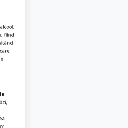
alcool,
 fiind
sitând
ecare
de,
de
ăzi,
rea
em