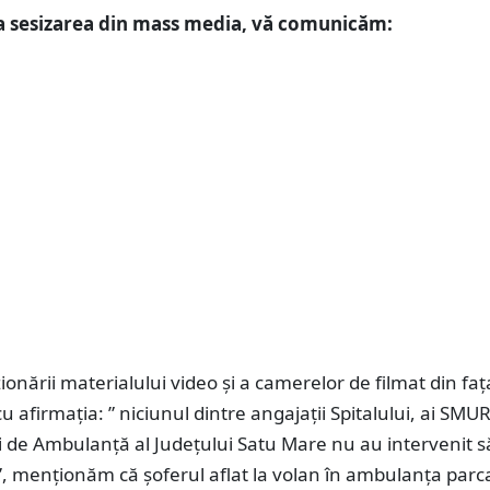
la sesizarea din mass media, vă comunicăm:
zionării materialului video și a camerelor de filmat din fa
cu afirmația: ” niciunul dintre angajații Spitalului, ai SM
ui de Ambulanță al Județului Satu Mare nu au intervenit s
s”, menționăm că șoferul aflat la volan în ambulanța parc