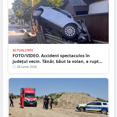
ACTUALITATE
FOTO/VIDEO. Accident spectaculos în
județul vecin. Tânăr, băut la volan, a rupt
un stâlp cu mașina și a ajuns în gard
28 iunie 2026