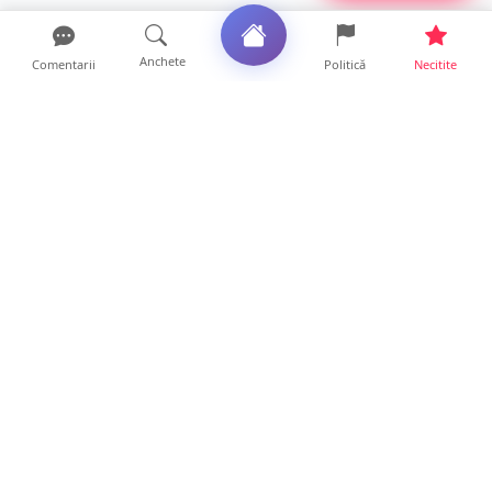
Anchete
Comentarii
Politică
Necitite
Ultimele articole
Polițist din Satu Mare, prins la volan cu 1,75
g/l alcool în...
19 ore • Locale
TOP Trapez lansează în premieră gardul
metalic „ZIG ZAG”. Ev...
19 ore • Locale
FOTO. Haos pentru pasagerii cursei Wizz Air
Satu Mare – Lond...
13 ore • Locale