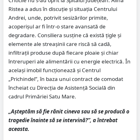
Criticile nu s-au oprit la Spitalul Județean. Alina
Ristea a adus în discuție și situația Centrului
Andrei, unde, potrivit sesizărilor primite,
acoperișul ar fi într-o stare avansată de
degradare. Consiliera susține că există țigle și
elemente ale streașinii care riscă să cadă,
infiltrații produse după fiecare ploaie și chiar
întreruperi ale alimentării cu energie electrică. În
același imobil funcționează și Centrul
„Prichindel”, în baza unui contract de comodat
încheiat cu Direcția de Asistență Socială din
cadrul Primăriei Satu Mare.
„Așteptăm să fie rănit cineva sau să se producă o
tragedie înainte să se intervină?”, a întrebat
aceasta.