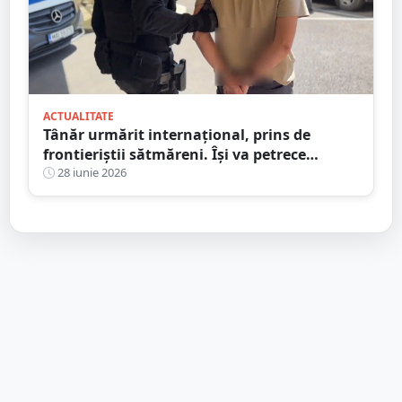
ACTUALITATE
Tânăr urmărit internațional, prins de
frontieriștii sătmăreni. Își va petrece
următorii trei ani după gratii
28 iunie 2026