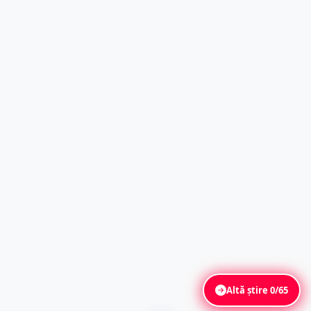
Altă știre
0/65