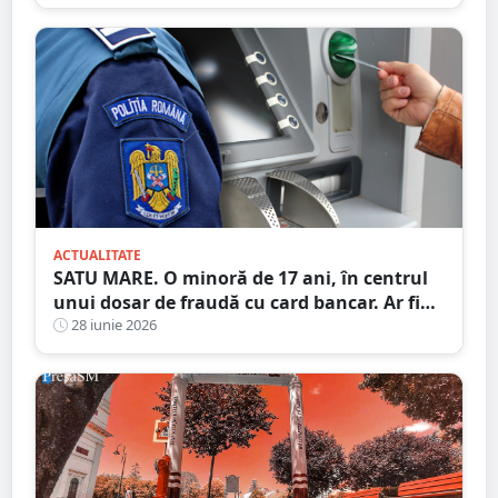
ACTUALITATE
SATU MARE. O minoră de 17 ani, în centrul
unui dosar de fraudă cu card bancar. Ar fi
făcut 22 de tranzacții ilegale, ajutată de trei
28 iunie 2026
adulți