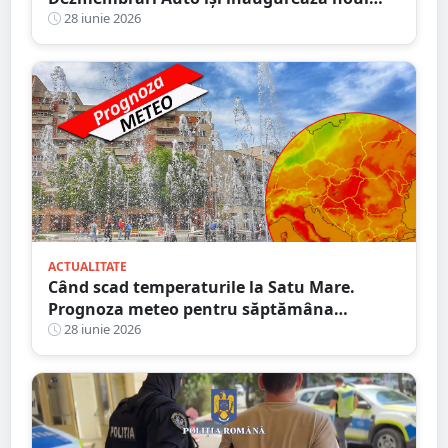
sediu din Satu Mare
28 iunie 2026
ACTUALITATE
Când scad temperaturile la Satu Mare.
Prognoza meteo pentru săptămâna
următoare
28 iunie 2026