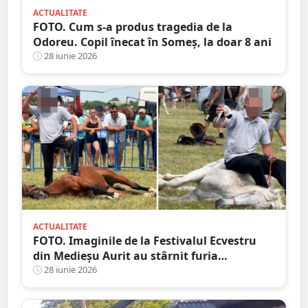
ACTUALITATE
FOTO. Cum s-a produs tragedia de la
Odoreu. Copil înecat în Someș, la doar 8 ani
28 iunie 2026
ACTUALITATE
FOTO. Imaginile de la Festivalul Ecvestru
din Medieșu Aurit au stârnit furia
iubitorilor de animale. Proprietarii, acuzați
28 iunie 2026
că au ales să își umilească propriii cai