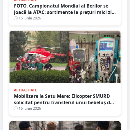
FOTO. Campionatul Mondial al Berilor se
joacă la ATAC: sortimente la prețuri mici zi
de zi
16 iunie 2026
ACTUALITATE
Mobilizare la Satu Mare: Elicopter SMURD
solicitat pentru transferul unui bebeluș de
8 luni aflat în stare critică
16 iunie 2026