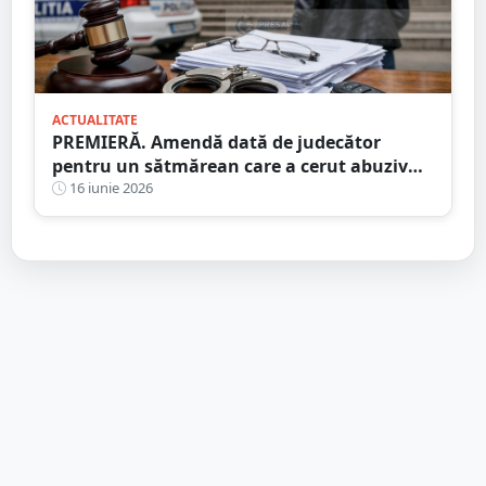
ACTUALITATE
PREMIERĂ. Amendă dată de judecător
pentru un sătmărean care a cerut abuziv
ordin de protecție
16 iunie 2026