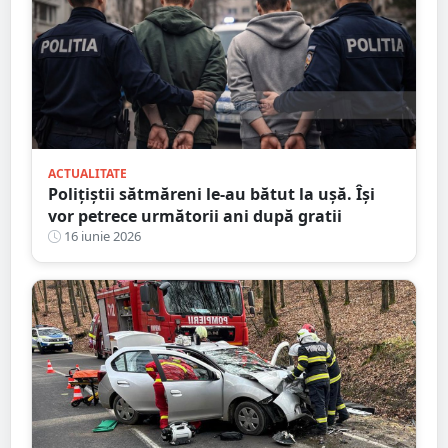
ACTUALITATE
Polițiștii sătmăreni le-au bătut la ușă. Își
vor petrece următorii ani după gratii
16 iunie 2026