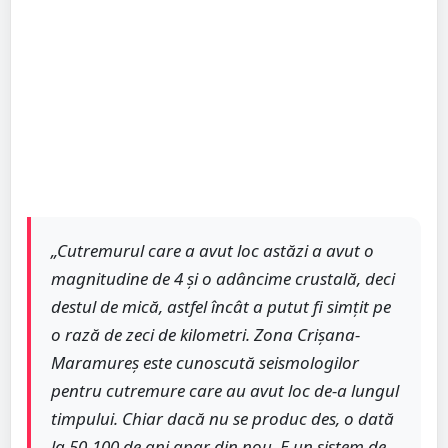
„Cutremurul care a avut loc astăzi a avut o
magnitudine de 4 și o adâncime crustală, deci
destul de mică, astfel încât a putut fi simțit pe
o rază de zeci de kilometri. Zona Crișana-
Maramureș este cunoscută seismologilor
pentru cutremure care au avut loc de-a lungul
timpului. Chiar dacă nu se produc des, o dată
la 50-100 de ani apar din nou. E un sistem de