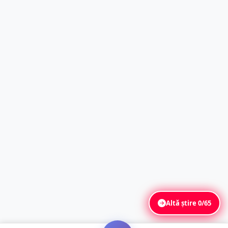
Altă știre
0/65