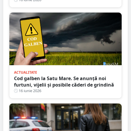
actualului iubit
ACTUALITATE
Cod galben la Satu Mare. Se anunță noi
furtuni, vijelii și posibile căderi de grindină
16 iunie 2026