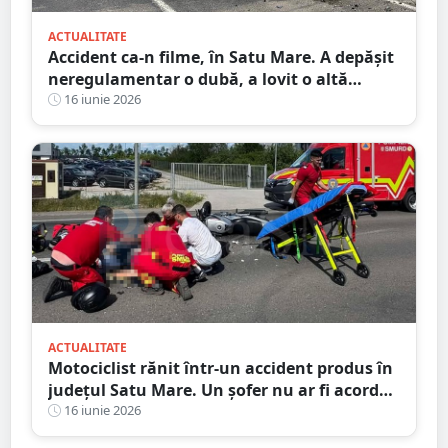
ACTUALITATE
Accident ca-n filme, în Satu Mare. A depășit
neregulamentar o dubă, a lovit o altă
mașină, condusă tot neregulamentar
16 iunie 2026
ACTUALITATE
Motociclist rănit într-un accident produs în
județul Satu Mare. Un șofer nu ar fi acordat
prioritate
16 iunie 2026