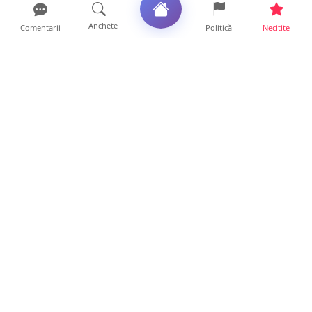
Anchete
Comentarii
Politică
Necitite
Ultimele articole
Polițist din Satu Mare, prins la volan cu 1,75
g/l alcool în...
19 ore • Locale
TOP Trapez lansează în premieră gardul
metalic „ZIG ZAG”. Ev...
19 ore • Locale
FOTO. Haos pentru pasagerii cursei Wizz Air
Satu Mare – Lond...
13 ore • Locale
Distracție scumpă la grătar. Sătmăreanul s-a