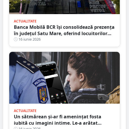
ACTUALITATE
Banca Mobilă BCR își consolidează prezența
în județul Satu Mare, oferind locuitorilor
acces mai facil la servicii financiare și
16 iunie 2026
soluții tehnologice
ACTUALITATE
Un sătmărean și-ar fi amenințat fosta
iubită cu imagini intime. Le-a arătat
16 iunie 2026