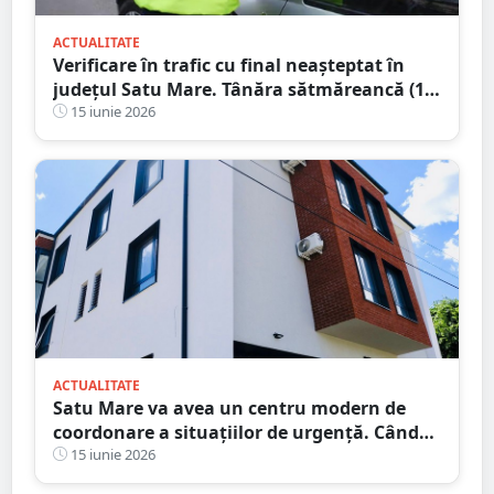
ACTUALITATE
Verificare în trafic cu final neașteptat în
județul Satu Mare. Tânăra sătmăreancă (18
ani) s-a ales cu dosar penal
15 iunie 2026
ACTUALITATE
Satu Mare va avea un centru modern de
coordonare a situațiilor de urgență. Când
va deveni operațional
15 iunie 2026