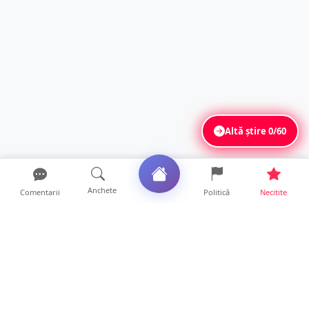
Altă știre
0/60
Anchete
Comentarii
Politică
Necitite
Ultimele articole
ANCHETĂ. Acuzații explozive la DGASPC
Satu Mare! Salarii uri...
18 ore • Anchete