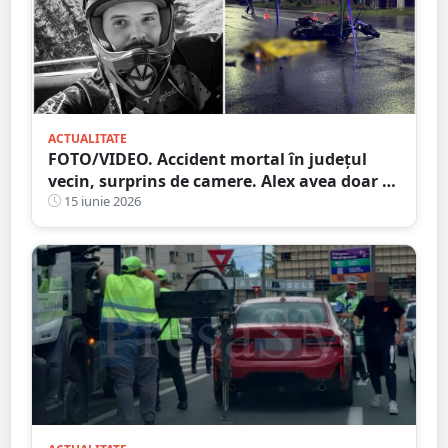
ACTUALITATE
FOTO/VIDEO. Accident mortal în județul
vecin, surprins de camere. Alex avea doar 29
de ani și era pasionat de motoare
15 iunie 2026