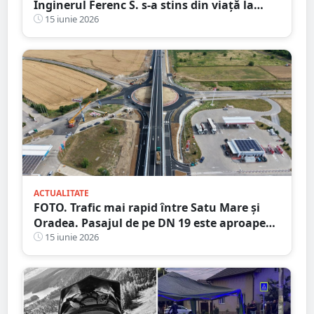
Inginerul Ferenc S. s-a stins din viață la
doar 53 de ani
15 iunie 2026
ACTUALITATE
FOTO. Trafic mai rapid între Satu Mare și
Oradea. Pasajul de pe DN 19 este aproape
finalizat
15 iunie 2026