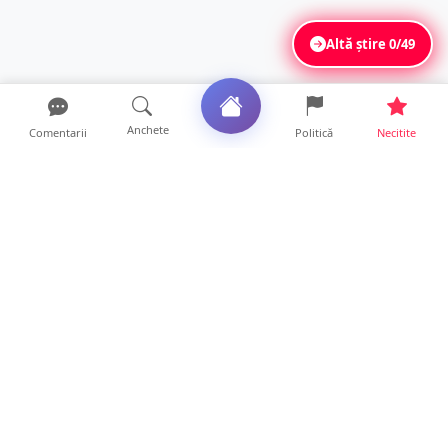
Altă știre
0/49
Anchete
Comentarii
Politică
Necitite
Ultimele articole
VIDEO. După „aventurile” cu bolizii pe plajă,
turiștii român...
10 ore • Locale
Vin furtunile la Satu Mare. Se anunță vijelii
și căderi de g...
10 ore • Locale
FOTO. „Invazie” de gândaci în mai multe