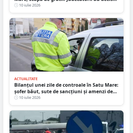
eliberarea condiționată
10 iulie 2026
ACTUALITATE
Bilanțul unei zile de controale în Satu Mare:
șofer băut, sute de sancțiuni și amenzi de
peste 86.000 de lei
10 iulie 2026