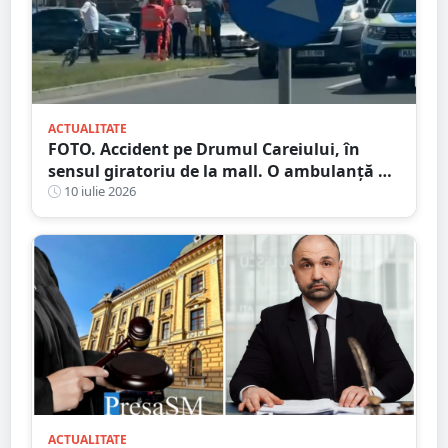
ACTUALITATE
FOTO. Accident pe Drumul Careiului, în
sensul giratoriu de la mall. O ambulanță a
fost chemată la fața locului
10 iulie 2026
ACTUALITATE