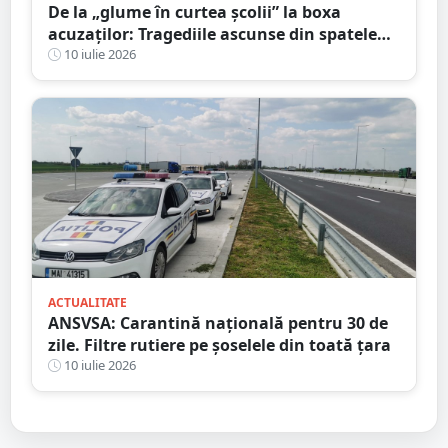
De la „glume în curtea școlii” la boxa
acuzaților: Tragediile ascunse din spatele
bullying-ului și consecințele penale pe care
10 iulie 2026
mulți le ignoră
ACTUALITATE
ANSVSA: Carantină națională pentru 30 de
zile. Filtre rutiere pe șoselele din toată țara
10 iulie 2026