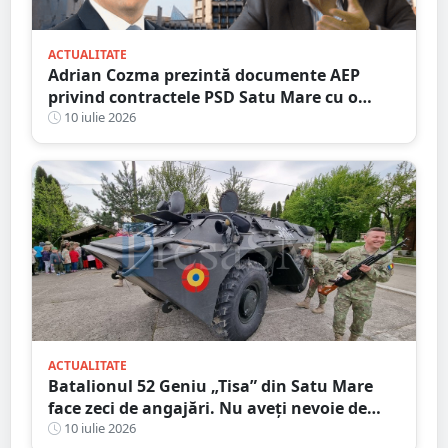
ACTUALITATE
Adrian Cozma prezintă documente AEP
privind contractele PSD Satu Mare cu o
firmă din familia Govor. Valoarea depășește
10 iulie 2026
un milion de lei
ACTUALITATE
Batalionul 52 Geniu „Tisa” din Satu Mare
face zeci de angajări. Nu aveți nevoie de
Bacalaureat, salar atractiv
10 iulie 2026