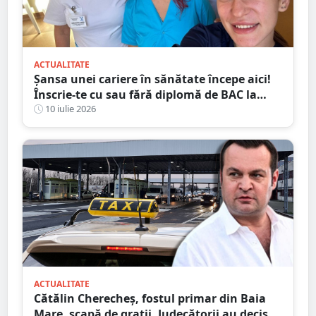
ACTUALITATE
Șansa unei cariere în sănătate începe aici!
Înscrie-te cu sau fără diplomă de BAC la
Școala Postliceală „Henri Coandă” Satu
10 iulie 2026
Mare
ACTUALITATE
Cătălin Cherecheș, fostul primar din Baia
Mare, scapă de gratii. Judecătorii au decis