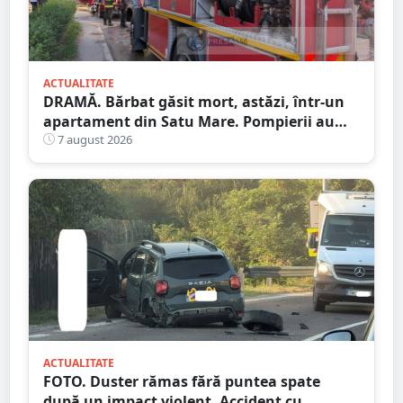
ACTUALITATE
DRAMĂ. Bărbat găsit mort, astăzi, într-un
apartament din Satu Mare. Pompierii au
spart ușa
7 august 2026
ACTUALITATE
FOTO. Duster rămas fără puntea spate
după un impact violent. Accident cu