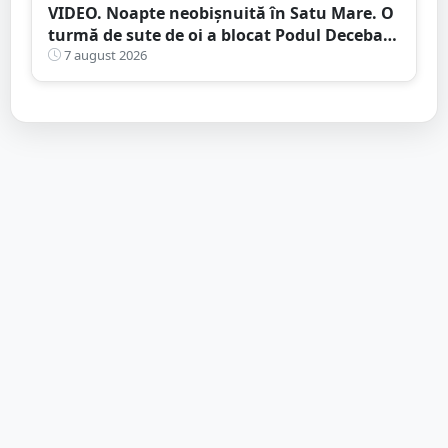
VIDEO. Noapte neobișnuită în Satu Mare. O
turmă de sute de oi a blocat Podul Decebal.
Gest de apreciat al ciobanului
7 august 2026