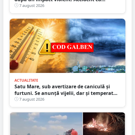
implicarea unei mașini din Satu Mare
7 august 2026
ACTUALITATE
Satu Mare, sub avertizare de caniculă și
furtuni. Se anunță vijelii, dar și temperaturi
ridicate. Avertizarea ANM
7 august 2026