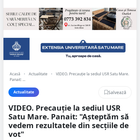
Acasă
•
Actualitate
•
VIDEO. Precauție la sediul USR Satu Mare.
Panait: ...
Salvează
Actualitate
VIDEO. Precauție la sediul USR
Satu Mare. Panait: "Așteptăm să
vedem rezultatele din secțiile de
vot"