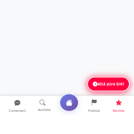
Altă știre
0/41
Anchete
Comentarii
Politică
Necitite
Ultimele articole