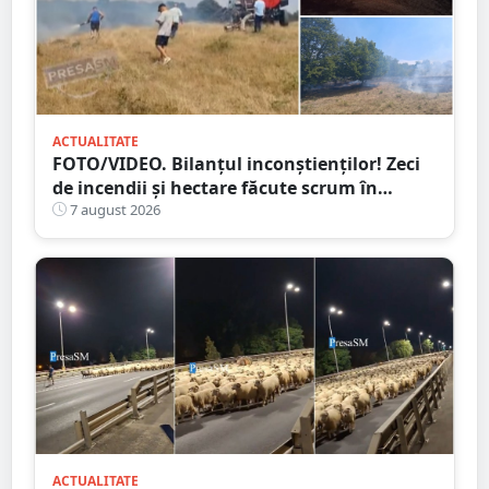
ACTUALITATE
FOTO/VIDEO. Bilanțul inconștienților! Zeci
de incendii și hectare făcute scrum în
județul Satu Mare
7 august 2026
ACTUALITATE