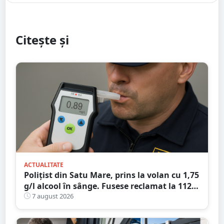
Citește și
ACTUALITATE
Polițist din Satu Mare, prins la volan cu 1,75
g/l alcool în sânge. Fusese reclamat la 112
că circula pe contrasens
7 august 2026