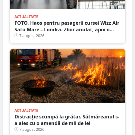
ACTUALITATE
FOTO. Haos pentru pasagerii cursei Wizz Air
Satu Mare – Londra. Zbor anulat, apoi o
nouă întârziere. Fără explicații clare
7 august 2026
ACTUALITATE
Distracție scumpă la grătar. Sătmăreanul s-
a ales cu o amendă de mii de lei
7 august 2026