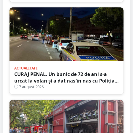
ACTUALITATE
CURAJ PENAL. Un bunic de 72 de ani s-a
urcat la volan și a dat nas în nas cu Poliția
Satu Mare
7 august 2026