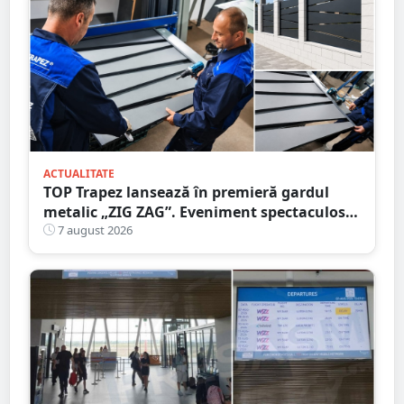
ACTUALITATE
TOP Trapez lansează în premieră gardul
metalic „ZIG ZAG”. Eveniment spectaculos
în Grădina Romei
7 august 2026