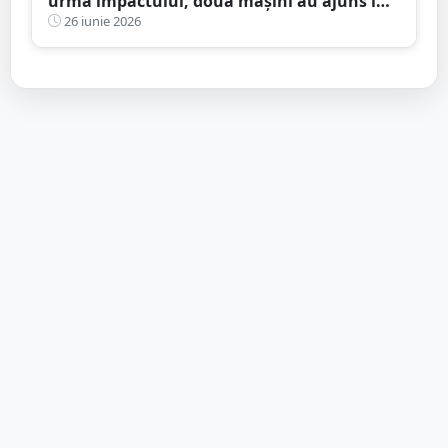
urma impactului, două mașini au ajuns în
șanț
26 iunie 2026