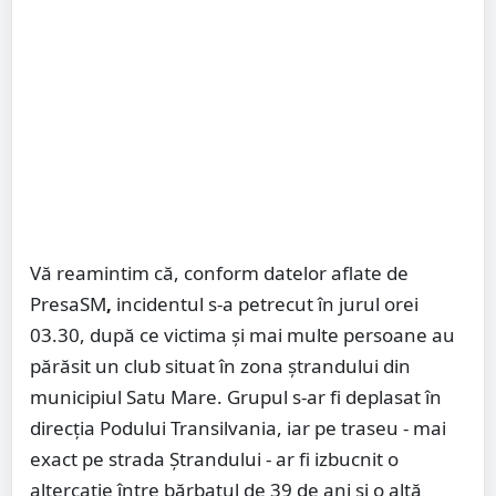
Vă reamintim că, conform datelor aflate de
PresaSM
,
incidentul s-a petrecut în jurul orei
03.30, după ce victima și mai multe persoane au
părăsit un club situat în zona ștrandului din
municipiul Satu Mare. Grupul s-ar fi deplasat în
direcția Podului Transilvania, iar pe traseu - mai
exact pe strada Ștrandului - ar fi izbucnit o
altercație între bărbatul de 39 de ani și o altă