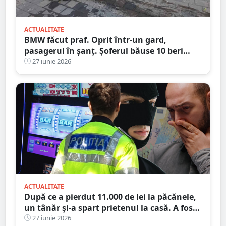
ACTUALITATE
BMW făcut praf. Oprit într-un gard,
pasagerul în șanț. Șoferul băuse 10 beri
înainte să urce la volan
27 iunie 2026
ACTUALITATE
După ce a pierdut 11.000 de lei la păcănele,
un tânăr și-a spart prietenul la casă. A fost
condamnat, dar a plecat acasă
27 iunie 2026