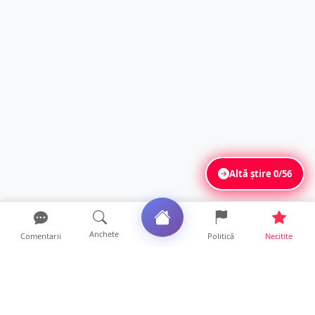
Altă știre
0/56
Anchete
Comentarii
Politică
Necitite
Ultimele articole
Profit pe seama neatenției șoferilor. Un site