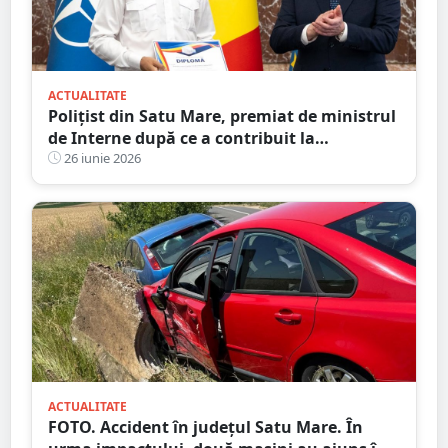
ACTUALITATE
Polițist din Satu Mare, premiat de ministrul
de Interne după ce a contribuit la
destructurarea unei rețele de contrabandă
26 iunie 2026
ACTUALITATE
FOTO. Accident în județul Satu Mare. În