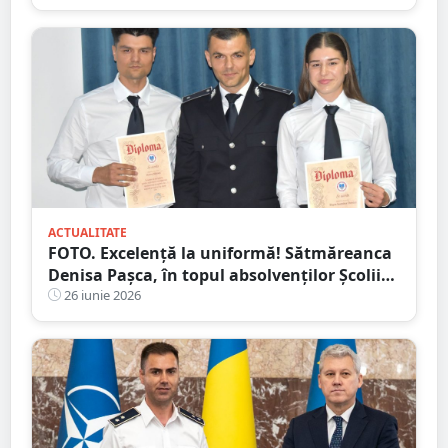
ACTUALITATE
FOTO. Excelență la uniformă! Sătmăreanca
Denisa Pașca, în topul absolvenților Școlii
de Agenți de Poliție
26 iunie 2026