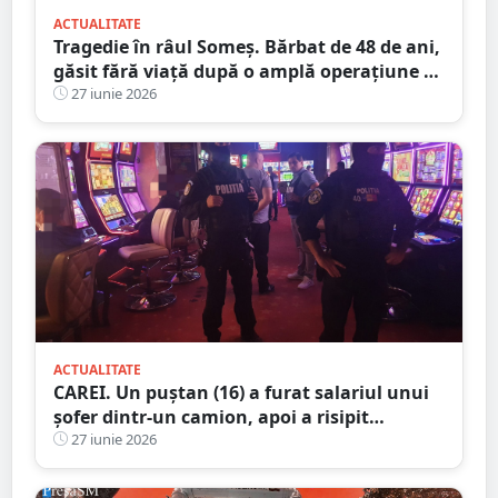
ACTUALITATE
Tragedie în râul Someș. Bărbat de 48 de ani,
găsit fără viață după o amplă operațiune de
căutare cu scafandri și bărci de intervenție
27 iunie 2026
ACTUALITATE
CAREI. Un puștan (16) a furat salariul unui
șofer dintr-un camion, apoi a risipit
aproape toți banii la păcănele
27 iunie 2026