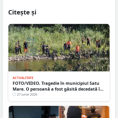
Citește și
ACTUALITATE
FOTO/VIDEO. Tragedie în municipiul Satu
Mare. O persoană a fost găsită decedată în
râul Someș, sub Podul Decebal
27 iunie 2026