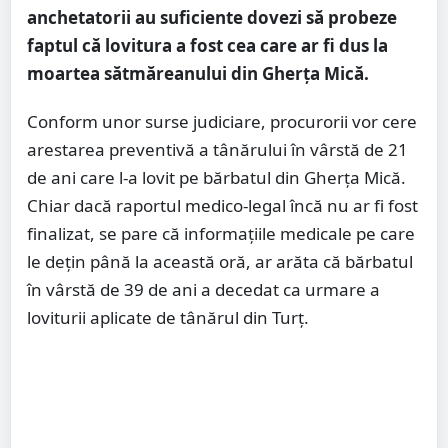
anchetatorii au suficiente dovezi să probeze
faptul că lovitura a fost cea care ar fi dus la
moartea sătmăreanului din Gherța Mică.
Conform unor surse judiciare, procurorii vor cere
arestarea preventivă a tânărului în vârstă de 21
de ani care l-a lovit pe bărbatul din Gherța Mică.
Chiar dacă raportul medico-legal încă nu ar fi fost
finalizat, se pare că informațiile medicale pe care
le dețin până la această oră, ar arăta că bărbatul
în vârstă de 39 de ani a decedat ca urmare a
loviturii aplicate de tânărul din Turț.