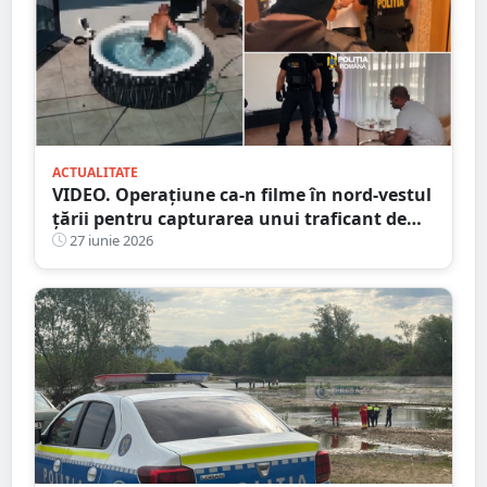
ACTUALITATE
VIDEO. Operațiune ca-n filme în nord-vestul
țării pentru capturarea unui traficant de
droguri
27 iunie 2026