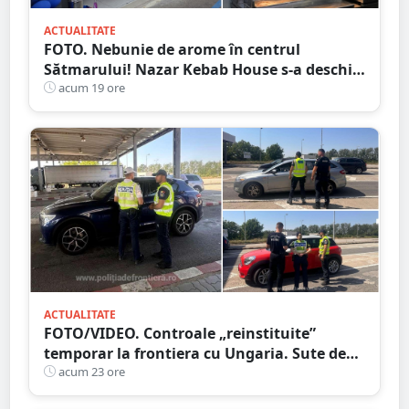
ACTUALITATE
FOTO. Nebunie de arome în centrul
Sătmarului! Nazar Kebab House s-a deschis
cu șaorma la 20 de lei, azi și mâine
acum 19 ore
ACTUALITATE
FOTO/VIDEO. Controale „reinstituite”
temporar la frontiera cu Ungaria. Sute de
persoane și mașini, verificate în județul
acum 23 ore
Satu Mare