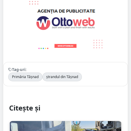
Tag-uri:
Primăria Tășnad
ștrandul din Tășnad
Citește și