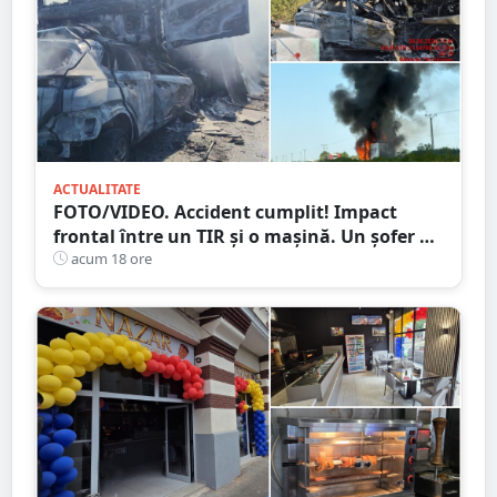
ACTUALITATE
FOTO/VIDEO. Accident cumplit! Impact
frontal între un TIR și o mașină. Un șofer a
murit carbonizat
acum 18 ore