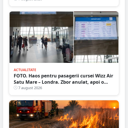
ACTUALITATE
FOTO. Haos pentru pasagerii cursei Wizz Air
Satu Mare – Londra. Zbor anulat, apoi o
nouă întârziere. Fără explicații clare
7 august 2026