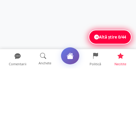
Altă știre
0/44
Anchete
Comentarii
Politică
Necitite
Ultimele articole
VIDEO. Echipajul unei ambulanțe aflate în
misiune, atacat cu...
10 ore • Locale
Un nou val de aer african va cuprinde țara.
Prognoza meteo p...