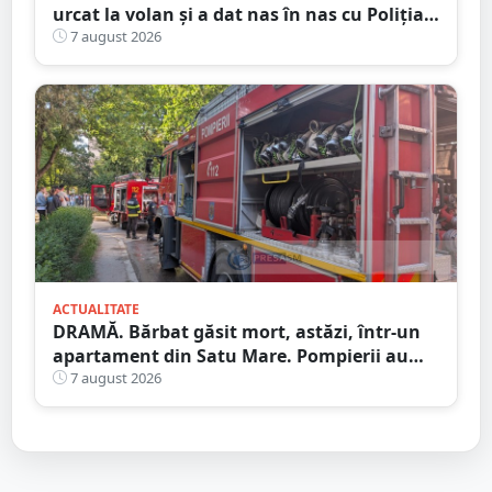
urcat la volan și a dat nas în nas cu Poliția
Satu Mare
7 august 2026
ACTUALITATE
DRAMĂ. Bărbat găsit mort, astăzi, într-un
apartament din Satu Mare. Pompierii au
spart ușa
7 august 2026