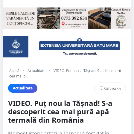
Acasă
•
Actualitate
•
VIDEO. Puț nou la Tășnad! S-a descoperit
cea mai p...
Salvează
Actualitate
VIDEO. Puț nou la Tășnad! S-a
descoperit cea mai pură apă
termală din România
Moment istoric astăzi la Tășnad! A fost dat în