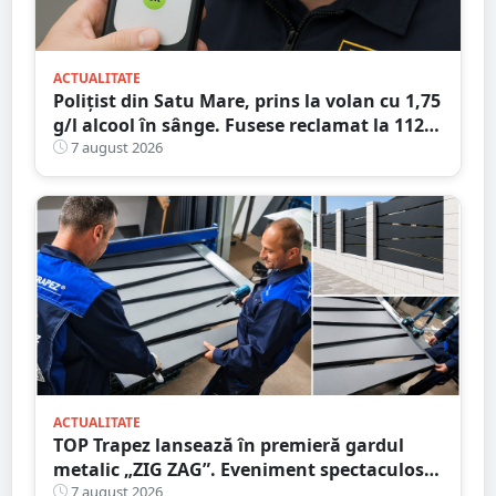
ACTUALITATE
Polițist din Satu Mare, prins la volan cu 1,75
g/l alcool în sânge. Fusese reclamat la 112
că circula pe contrasens
7 august 2026
ACTUALITATE
TOP Trapez lansează în premieră gardul
metalic „ZIG ZAG”. Eveniment spectaculos
în Grădina Romei
7 august 2026