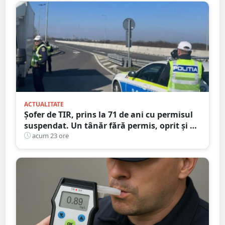
ACTUALITATE
Șofer de TIR, prins la 71 de ani cu permisul
suspendat. Un tânăr fără permis, oprit și el
la Petea
acum 23 ore