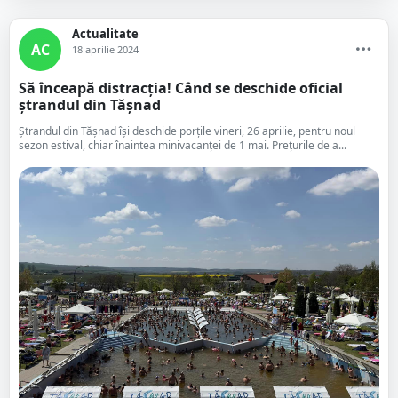
Actualitate
AC
18 aprilie 2024
Să înceapă distracția! Când se deschide oficial
ștrandul din Tășnad
Ștrandul din Tășnad își deschide porțile vineri, 26 aprilie, pentru noul
sezon estival, chiar înaintea minivacanței de 1 mai. Prețurile de a...