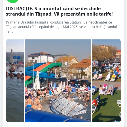
DISTRACȚIE. S-a anunțat când se deschide
ștrandul din Tășnad. Vă prezentăm noile tarife!
Primăria Orașului Tășnad și conducerea Stațiunii Balneoclimaterice
Tășnad anunță că începând de joi, 1 Mai 2025, se va deschide Ștrandul
Ter...