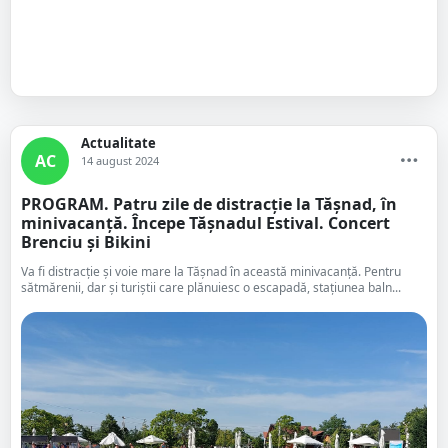
Actualitate
AC
14 august 2024
PROGRAM. Patru zile de distracție la Tășnad, în
minivacanță. Începe Tășnadul Estival. Concert
Brenciu și Bikini
Va fi distracție și voie mare la Tășnad în această minivacanță. Pentru
sătmărenii, dar și turiștii care plănuiesc o escapadă, stațiunea baln...