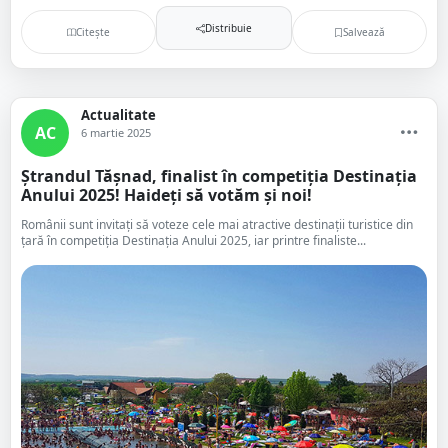
Distribuie
Citește
Salvează
Actualitate
AC
6 martie 2025
Ștrandul Tășnad, finalist în competiția Destinația
Anului 2025! Haideți să votăm și noi!
Românii sunt invitați să voteze cele mai atractive destinații turistice din
țară în competiția Destinația Anului 2025, iar printre finaliste...