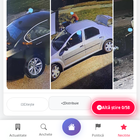
Distribuie
Citește
Salvează
Altă știre
0/58
Actualitate
Anchete
AC
Actualitate
Politică
Necitite
10 august 2023