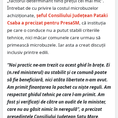
„factorul determinant fiind prețul cel mai mic”.
Întrebat de cu privire la costul microbuzelor
achiziționate,
șeful Consiliului Județean Pataki
Csaba a precizat pentru PresaSM
, că instituția
pe care o conduce nu a putut stabili criteriile
tehnice, nici măcar comunele care urmau să
primească microbuzele. Iar asta a creat discuții
inclusiv printre edili.
“Noi practic ne-am trezit cu acest ghid în brațe. Ei
(n.red ministerul) au stabilit și ce comună poate
să fie beneficiară, nici atâta libertate n-am avut.
Am primit finanțarea la pachet cu niște reguli. Am
respectat ghidul tehnic pe care l-am primit. Am
fost și verificați de către un audit de la minister,
care nu au găsit nimic în neregulă”, a precizat
președintele Consiliului Județean Satu Mare,