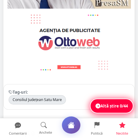
Tag-uri:
Consiliul Județean Satu Mare
Altă știre
0/44
Citește și
Anchete
Comentarii
Politică
Necitite