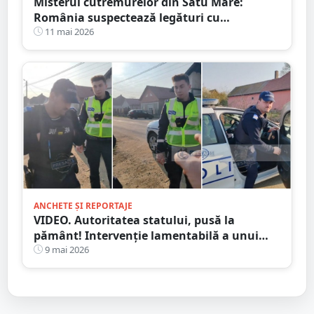
Misterul cutremurelor din Satu Mare:
România suspectează legături cu
exploatările din Ungaria și cere o anchetă
11 mai 2026
independentă
ANCHETE ȘI REPORTAJE
VIDEO. Autoritatea statului, pusă la
pământ! Intervenție lamentabilă a unui
polițist din județul Satu Mare
9 mai 2026