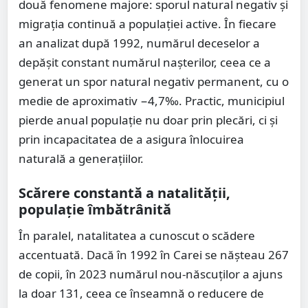
două fenomene majore: sporul natural negativ și
migrația continuă a populației active. În fiecare
an analizat după 1992, numărul deceselor a
depășit constant numărul nașterilor, ceea ce a
generat un spor natural negativ permanent, cu o
medie de aproximativ −4,7‰. Practic, municipiul
pierde anual populație nu doar prin plecări, ci și
prin incapacitatea de a asigura înlocuirea
naturală a generațiilor.
Scărere constantă a natalității,
populație îmbătrânită
În paralel, natalitatea a cunoscut o scădere
accentuată. Dacă în 1992 în Carei se nășteau 267
de copii, în 2023 numărul nou-născuților a ajuns
la doar 131, ceea ce înseamnă o reducere de