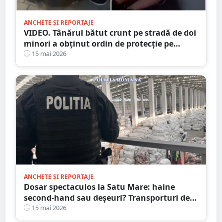
ANCHETE ȘI REPORTAJE
VIDEO. Tânărul bătut crunt pe stradă de doi
minori a obținut ordin de protecție pe
durată MAXIMĂ
15 mai 2026
ANCHETE ȘI REPORTAJE
Dosar spectaculos la Satu Mare: haine
second-hand sau deșeuri? Transporturi de
zeci de tone și acte presupus falsificate
15 mai 2026