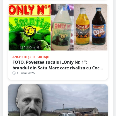
ANCHETE ȘI REPORTAJE
FOTO. Povestea sucului „Only Nr. 1”:
brandul din Satu Mare care rivaliza cu Coca-
Cola și Pepsi
15 mai 2026