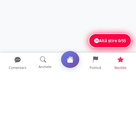
Altă știre
0/55
Anchete
Comentarii
Politică
Necitite
Ultimele articole
FOTO/VIDEO. Controale „reinstituite”
temporar la frontiera c...
11 ore • Locale
Șofer de TIR, prins la 71 de ani cu permisul