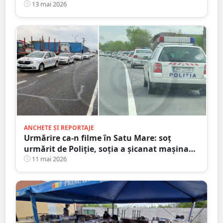
Mare. Nici la muncă nu trebuie să mergi
13 mai 2026
ANCHETE ȘI REPORTAJE
Urmărire ca-n filme în Satu Mare: soț
urmărit de Poliție, soția a șicanat mașina
polițiștilor
11 mai 2026