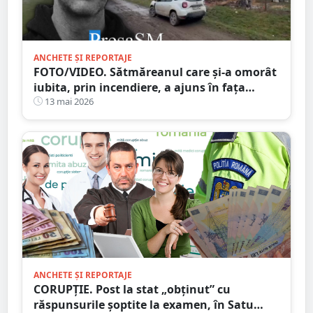
ANCHETE ȘI REPORTAJE
FOTO/VIDEO. Sătmăreanul care și-a omorât
iubita, prin incendiere, a ajuns în fața
judecătorilor
13 mai 2026
ANCHETE ȘI REPORTAJE
CORUPȚIE. Post la stat „obținut” cu
răspunsurile șoptite la examen, în Satu