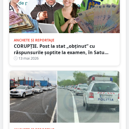
ANCHETE ȘI REPORTAJE
CORUPȚIE. Post la stat „obținut” cu
răspunsurile șoptite la examen, în Satu
Mare. Nici la muncă nu trebuie să mergi
13 mai 2026