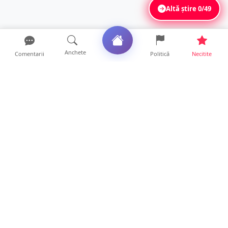
Altă știre
0/49
Anchete
Comentarii
Politică
Necitite
Ultimele articole
VIDEO. După „aventurile” cu bolizii pe plajă,
turiștii român...
10 ore • Locale
Vin furtunile la Satu Mare. Se anunță vijelii
și căderi de g...
10 ore • Locale
FOTO. „Invazie” de gândaci în mai multe
cartiere din Satu Ma...