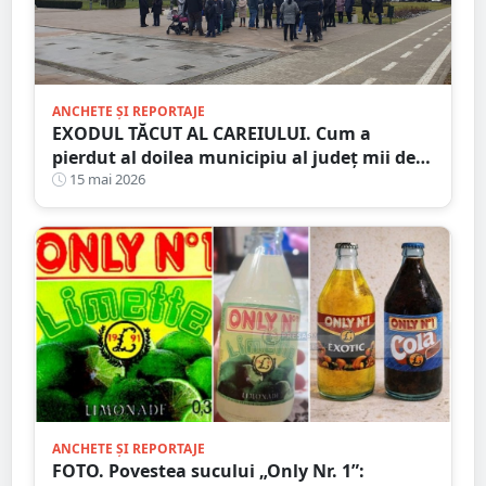
ANCHETE ȘI REPORTAJE
EXODUL TĂCUT AL CAREIULUI. Cum a
pierdut al doilea municipiu al județ mii de
locuitori. Orașul care îmbătrânește și se
15 mai 2026
golește
ANCHETE ȘI REPORTAJE
FOTO. Povestea sucului „Only Nr. 1”: