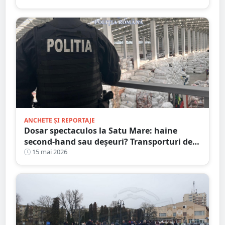
ANCHETE ȘI REPORTAJE
Dosar spectaculos la Satu Mare: haine
second-hand sau deșeuri? Transporturi de
zeci de tone și acte presupus falsificate
15 mai 2026