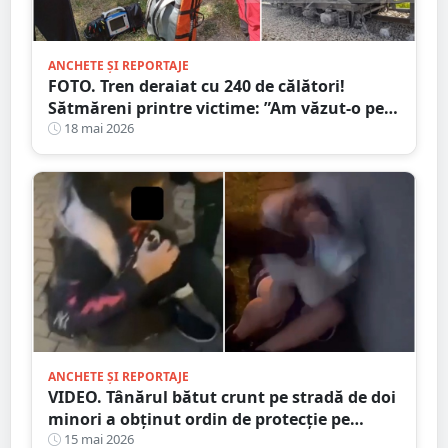
ANCHETE ȘI REPORTAJE
FOTO. Tren deraiat cu 240 de călători!
Sătmăreni printre victime: ”Am văzut-o pe
mama plină de sânge și nu puteam să o
18 mai 2026
ajut”
ANCHETE ȘI REPORTAJE
VIDEO. Tânărul bătut crunt pe stradă de doi
minori a obținut ordin de protecție pe
durată MAXIMĂ
15 mai 2026