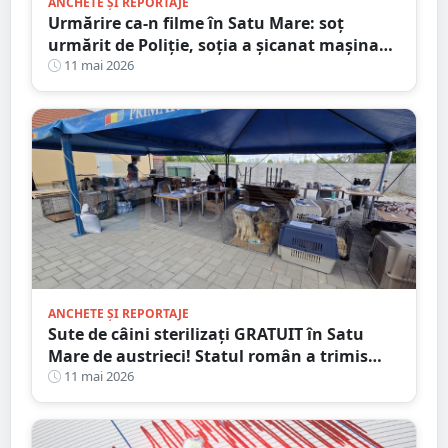
ANCHETE ȘI REPORTAJE
Urmărire ca-n filme în Satu Mare: soț
urmărit de Poliție, soția a șicanat mașina
polițiștilor
11 mai 2026
ANCHETE ȘI REPORTAJE
Sute de câini sterilizați GRATUIT în Satu
Mare de austrieci! Statul român a trimis
controale de tip SECURISTIC
11 mai 2026