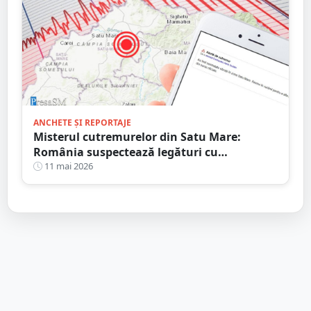
ANCHETE ȘI REPORTAJE
Misterul cutremurelor din Satu Mare:
România suspectează legături cu
exploatările din Ungaria și cere o anchetă
11 mai 2026
independentă