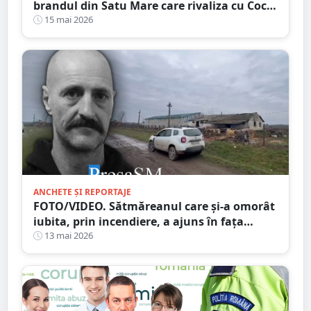
brandul din Satu Mare care rivaliza cu Coca-
Cola și Pepsi
15 mai 2026
ANCHETE ȘI REPORTAJE
FOTO/VIDEO. Sătmăreanul care și-a omorât
iubita, prin incendiere, a ajuns în fața
judecătorilor
13 mai 2026