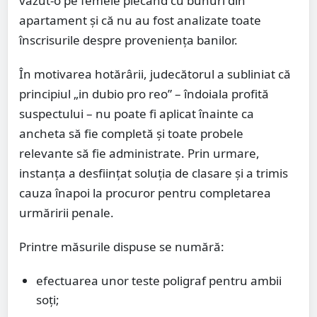
văzut-o pe femeie plecând cu bunuri din
apartament și că nu au fost analizate toate
înscrisurile despre proveniența banilor.
În motivarea hotărârii, judecătorul a subliniat că
principiul „in dubio pro reo” – îndoiala profită
suspectului – nu poate fi aplicat înainte ca
ancheta să fie completă și toate probele
relevante să fie administrate. Prin urmare,
instanța a desființat soluția de clasare și a trimis
cauza înapoi la procuror pentru completarea
urmăririi penale.
Printre măsurile dispuse se numără:
efectuarea unor teste poligraf pentru ambii
soți;